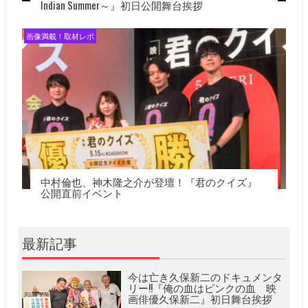
Indian Summer～』初日公開舞台挨拶
画像満載！取材レポ
中村倫也、神木隆之介が登壇！『君のクイズ』
公開直前イベント
最新記事
今は亡き久保新二のドキュメンタ
リー!!『俺の血はピンクの血 映
画俳優久保新二』初日舞台挨拶