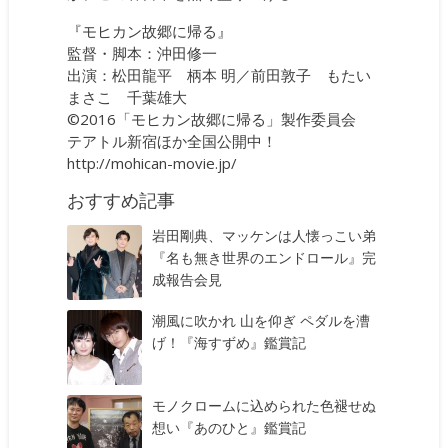
『モヒカン故郷に帰る』
監督・脚本：沖田修一
出演：松田龍平 柄本 明／前田敦子 もたい
まさこ 千葉雄大
©2016「モヒカン故郷に帰る」製作委員会
テアトル新宿ほか全国公開中！
http://mohican-movie.jp/
おすすめ記事
岩田剛典、マッケンは人懐っこい弟
『名も無き世界のエンドロール』完
成報告会見
潮風に吹かれ 山を仰ぎ ペダルを漕
げ！『海すずめ』鑑賞記
モノクロームに込められた色褪せぬ
想い『あのひと』鑑賞記