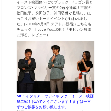
イースト映画祭＞にてブラック･ドラゴン賞と
ブロンズ･マルベリー賞の2冠を達成！主演の
松田龍平、前田敦子、沖田監督が登場し、ほ
っこりお祝いトークイベントが行われまし
た。(2016年5月8日 テアトル新宿) (こちらも
チェック→
I Love You…OK！『モヒカン故郷
に帰る』レビュー
）
MC：
イタリア・ウディネ ファーイースト映画
祭二冠！おめでとうございます！まずは一言
ずつご挨拶をお願い致します。