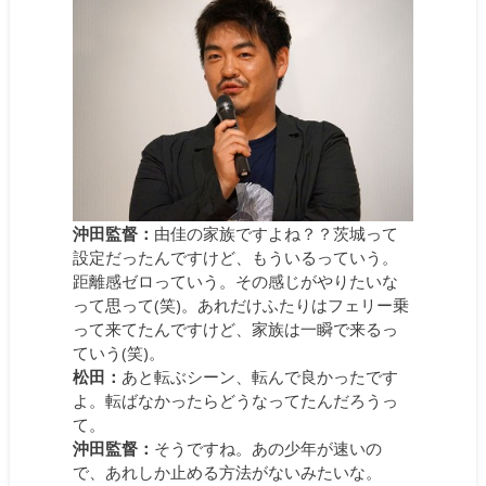
沖田監督：
由佳の家族ですよね？？茨城って
設定だったんですけど、もういるっていう。
距離感ゼロっていう。その感じがやりたいな
って思って(笑)。あれだけふたりはフェリー乗
って来てたんですけど、家族は一瞬で来るっ
ていう(笑)。
松田：
あと転ぶシーン、転んで良かったです
よ。転ばなかったらどうなってたんだろうっ
て。
沖田監督：
そうですね。あの少年が速いの
で、あれしか止める方法がないみたいな。