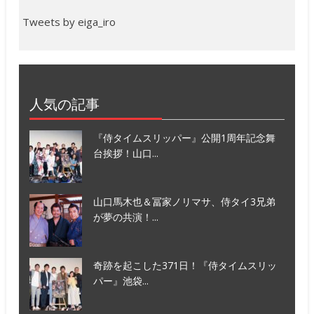
Tweets by eiga_iro
人気の記事
『侍タイムスリッパー』公開1周年記念舞
台挨拶！山口...
山口馬木也＆冨家ノリマサ、侍タイ3兄弟
が夢の共演！...
奇跡を起こした371日！『侍タイムスリッ
パー』池袋...