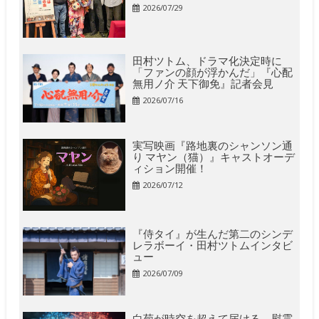
2026/07/29
田村ツトム、ドラマ化決定時に
「ファンの顔が浮かんだ」『心配
無用ノ介 天下御免』記者会見
2026/07/16
実写映画『路地裏のシャンソン通
り マヤン（猫）』キャストオーデ
ィション開催！
2026/07/12
『侍タイ』が生んだ第二のシンデ
レラボーイ・田村ツトムインタビ
ュー
2026/07/09
白菊が時空を超えて届ける、慰霊