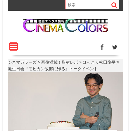
S
k
i
p
t
o
c
o
n
t
シネマカラーズ
>
画像満載！取材レポ
>
ほっこり松田龍平お
e
誕生日会『モヒカン故郷に帰る』トークイベント
n
t