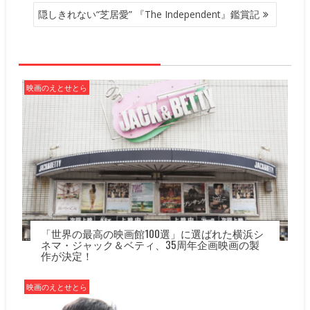
ビ
隠しきれない“芝居愛” 『The Independent』鑑賞記
ゲ
ー
シ
ョ
ン
映画のえとせとら
「世界の最高の映画館100選」に選ばれた横浜シ
ネマ・ジャック＆ベティ、35周年企画映画の製
作が決定！
映画のえとせとら