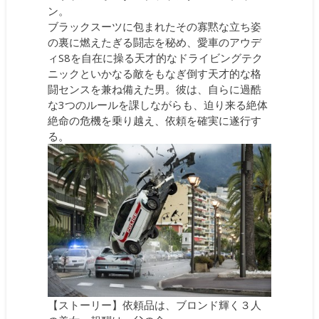
ン。
ブラックスーツに包まれたその寡黙な立ち姿
の裏に燃えたぎる闘志を秘め、愛車のアウデ
ィS8を自在に操る天才的なドライビングテク
ニックといかなる敵をもなぎ倒す天才的な格
闘センスを兼ね備えた男。彼は、自らに過酷
な3つのルールを課しながらも、迫り来る絶体
絶命の危機を乗り越え、依頼を確実に遂行す
る。
【ストーリー】依頼品は、ブロンド輝く３人