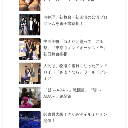
向井理、初舞台・初主演の公演プロ
グラムを電子書籍化！
中西美帆「ゴミだと思って」に衝
撃。『東京ウィンドオーケストラ』
初日舞台挨拶
人間は、物凄く複雑になったアンド
ロイド『さようなら』ワールドプレ
ミア
『讐 ～ADA～』戦慄篇、『讐 ～
ADA～』絶望篇
関東最大級！さがみ湖イルミリオン
開催！