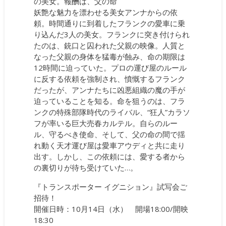
の美女。報酬は、父の命
妖艶な魅力を漂わせる美女アンナからの依
頼。時間通りに到着したフランクの愛車に乗
り込んだ3人の美女。フランクに突き付けられ
たのは、銃口と囚われた父親の映像。人質と
なった父親の身体を猛毒が蝕み、命の期限は
12時間に迫っていた。プロの運び屋のルール
に反する依頼を強制され、憤慨するフランク
だったが、アンナたちに凶悪組織の魔の手が
迫っていることを知る。命を狙うのは、フラ
ンクの特殊部隊時代のライバル、“狂人”カラソ
フが率いる巨大売春カルテル。自らのルー
ル、守るべき使命、そして、父の命の間で揺
れ動く天才運び屋は愛車アウディと共に走り
出す。しかし、この依頼には、愛する者から
の裏切りが待ち受けていた…。
『トランスポーター イグニション』試写会ご
招待！
開催日時：10月14日（水） 開場18:00/開映
18:30