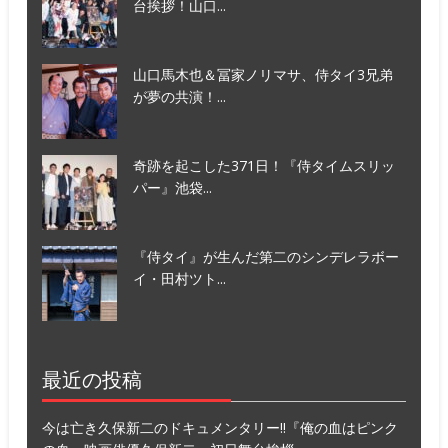
台挨拶！山口...
山口馬木也＆冨家ノリマサ、侍タイ3兄弟
が夢の共演！...
奇跡を起こした371日！『侍タイムスリッ
パー』池袋...
『侍タイ』が生んだ第二のシンデレラボー
イ・田村ツト...
最近の投稿
今は亡き久保新二のドキュメンタリー!!『俺の血はピンク