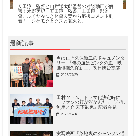
安田淳一監督と山岸謙太郎監督の対談動画が解
禁！水野美紀、安田淳一監督、上田慎一郎監
督、ふくだみゆき監督夫妻から応援コメント到
着！『シケモクとクズと花火と』
最新記事
今は亡き久保新二のドキュメンタ
リー!!『俺の血はピンクの血 映
画俳優久保新二』初日舞台挨拶
2026/07/29
田村ツトム、ドラマ化決定時に
「ファンの顔が浮かんだ」『心配
無用ノ介 天下御免』記者会見
2026/07/16
実写映画『路地裏のシャンソン通