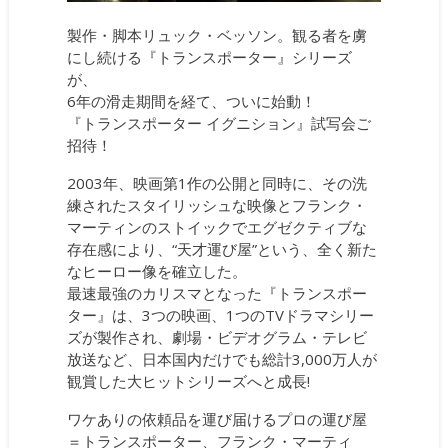
製作・脚本リュック・ベッソン。観る者を虜
にし続ける『トランスポーター』シリーズ
が、
6年の滑走期間を経て、ついに始動！
『トランスポーター イグニション』試写会ご
招待！
2003年、映画第1作の公開と同時に、その洗
練されたスタイリッシュな映像とフランク・
マーティンのストイックでエグゼクティブな
存在感により、“天才運び屋”という、全く新た
なヒーロー像を確立した。
最速最強のカリスマとなった『トランスポー
ター』は、3つの映画、1つのTVドラマシリー
ズが製作され、劇場・ビデオグラム・テレビ
放送など、日本国内だけでも総計3,000万人が
観賞した大ヒットシリーズへと成長!
ワケありの依頼品を運び届けるプロの運び屋
＝トランスポーター、フランク・マーティ