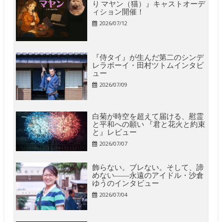
り マヤン（猫）』キャストオーデ
ィション開催！
2026/07/12
『侍タイ』が生んだ第二のシンデ
レラボーイ・田村ツトムインタビ
ュー
2026/07/09
白菊が時空を超えて届ける、慰霊
と平和への願い 『君と花火と約束
と』レビュー
2026/07/07
飾らない。ブレない。そして、諦
めない――永遠のアイドル・沙倉
ゆうのインタビュー
2026/07/04