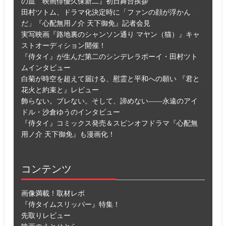
の血 映画俳優久保新二』初日舞台挨拶
田村ツトム、ドラマ化決定時に「ファンの顔が浮かん
だ」『心配無用ノ介 天下御免』記者会見
実写映画『路地裏のシャンソン通り マヤン（猫）』キャ
ストオーディション開催！
『侍タイ』が生んだ第二のシンデレラボーイ・田村ツト
ムインタビュー
白菊が時空を超えて届ける、慰霊と平和への願い 『君と
花火と約束と』レビュー
飾らない。ブレない。そして、諦めない――永遠のアイ
ドル・沙倉ゆうのインタビュー
『侍タイ』コミックス発売＆スピンオフドラマ『心配無
用ノ介 天下御免』も漫画化！
コンテンツ
画像満載！取材レポ
『侍タイムスリッパー』特集！
先取りレビュー