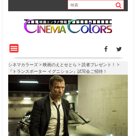
S
k
i
p
t
o
c
o
n
t
シネマカラーズ
>
映画のえとせとら
>
読者プレゼント！
>
e
『トランスポーター イグニション』試写会ご招待！
n
t