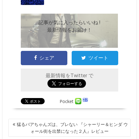
記事が気に入ったらいいね !
最新情報をお届け！
シェア
ツイート
最新情報をTwitter で
Pocket
投
猛るバアちゃんズは、ブレない 『シャーリー＆ヒンダ ウ
稿
ォール街を出禁になった２人』レビュー
ナ