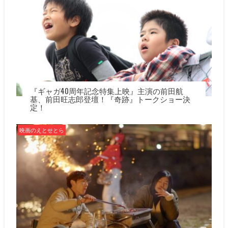
『ギャガ40周年記念特集上映』主演の前田航
基、前田旺志郎登壇！『奇跡』トークショー決
定！
映画のえとせとら