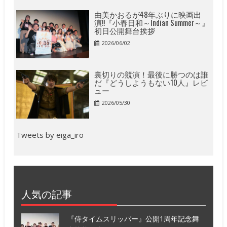
由美かおるが48年ぶりに映画出
演!!『小春日和～Indian Summer～』
初日公開舞台挨拶
2026/06/02
裏切りの競演！最後に勝つのは誰
だ『どうしようもない10人』レビ
ュー
2026/05/30
Tweets by eiga_iro
人気の記事
『侍タイムスリッパー』公開1周年記念舞