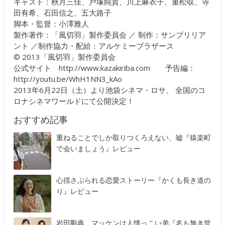
キャスト：秋月三佳、戸塚純貴、川上麻衣子、重松収、寺
田有希、石田信之、五大路子
脚本・監督：小澤雅人
製作著作：「風切羽」製作委員会 ／ 制作：サンブリリア
ント ／制作協力・配給：アルケミーブラザース
© 2013「風切羽」製作委員会
公式サイト
http://www.kazakiriba.com
予告編：
http://youtu.be/WhH1NN3_kAo
2013年6月22日（土）より池袋シネマ・ロサ、 全国のコ
ロナシネマワールドにて公開決定！
おすすめ記事
重ねることでしか取りつくろえない、嘘『猿楽町
で会いましょう』レビュー
心揺さぶられる恋愛ストーリー『かくも長き道の
り』レビュー
岩田剛典、マッケンは人懐っこい弟『名も無き世