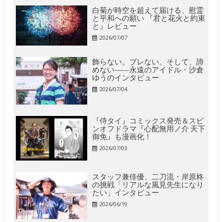
白菊が時空を超えて届ける、慰霊
と平和への願い 『君と花火と約束
と』レビュー
2026/07/07
飾らない。ブレない。そして、諦
めない――永遠のアイドル・沙倉
ゆうのインタビュー
2026/07/04
『侍タイ』コミックス発売＆スピ
ンオフドラマ『心配無用ノ介 天下
御免』も漫画化！
2026/07/03
スタッフ兼俳優、二刀流・岸原柊
の挑戦「リアルな風見先生になり
たい」インタビュー
2026/06/19