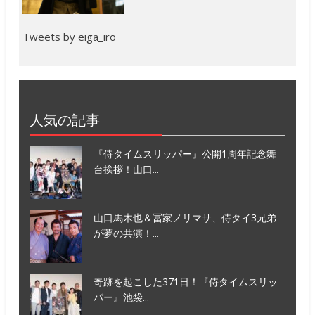
Tweets by eiga_iro
人気の記事
『侍タイムスリッパー』公開1周年記念舞
台挨拶！山口...
山口馬木也＆冨家ノリマサ、侍タイ3兄弟
が夢の共演！...
奇跡を起こした371日！『侍タイムスリッ
パー』池袋...