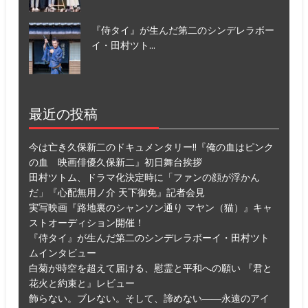
『侍タイ』が生んだ第二のシンデレラボー
イ・田村ツト...
最近の投稿
今は亡き久保新二のドキュメンタリー!!『俺の血はピンク
の血 映画俳優久保新二』初日舞台挨拶
田村ツトム、ドラマ化決定時に「ファンの顔が浮かん
だ」『心配無用ノ介 天下御免』記者会見
実写映画『路地裏のシャンソン通り マヤン（猫）』キャ
ストオーディション開催！
『侍タイ』が生んだ第二のシンデレラボーイ・田村ツト
ムインタビュー
白菊が時空を超えて届ける、慰霊と平和への願い 『君と
花火と約束と』レビュー
飾らない。ブレない。そして、諦めない――永遠のアイ