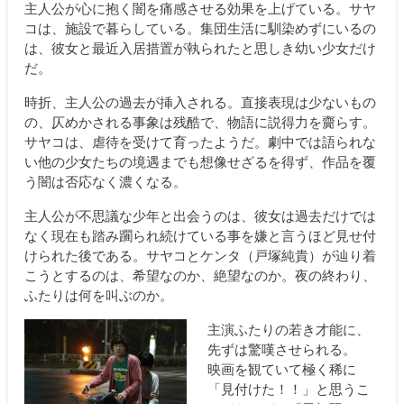
主人公が心に抱く闇を痛感させる効果を上げている。サヤ
コは、施設で暮らしている。集団生活に馴染めずにいるの
は、彼女と最近入居措置が執られたと思しき幼い少女だけ
だ。
時折、主人公の過去が挿入される。直接表現は少ないもの
の、仄めかされる事象は残酷で、物語に説得力を齎らす。
サヤコは、虐待を受けて育ったようだ。劇中では語られな
い他の少女たちの境遇までも想像せざるを得ず、作品を覆
う闇は否応なく濃くなる。
主人公が不思議な少年と出会うのは、彼女は過去だけでは
なく現在も踏み躙られ続けている事を嫌と言うほど見せ付
けられた後である。サヤコとケンタ（戸塚純貴）が辿り着
こうとするのは、希望なのか、絶望なのか。夜の終わり、
ふたりは何を叫ぶのか。
主演ふたりの若き才能に、
先ずは驚嘆させられる。
映画を観ていて極く稀に
「見付けた！！」と思うこ