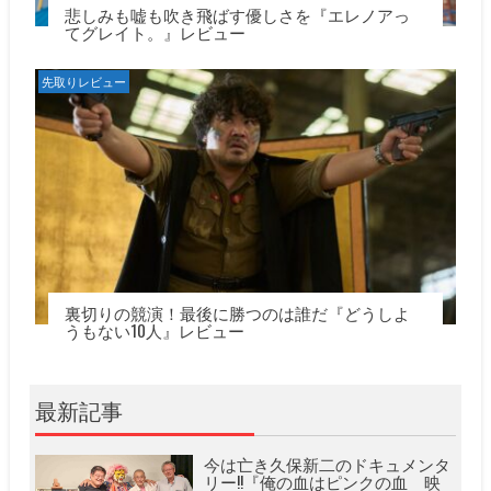
悲しみも嘘も吹き飛ばす優しさを『エレノアっ
てグレイト。』レビュー
先取りレビュー
裏切りの競演！最後に勝つのは誰だ『どうしよ
うもない10人』レビュー
最新記事
今は亡き久保新二のドキュメンタ
リー!!『俺の血はピンクの血 映