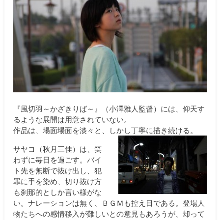
『風切羽～かざきりば～』（小澤雅人監督）には、仰天す
るような展開は用意されていない。
作品は、場面場面を淡々と、しかし丁寧に描き続ける。
サヤコ（秋月三佳）は、笑
わずに毎日を過ごす。バイ
ト先を無断で抜け出し、犯
罪に手を染め、切り抜け方
も刹那的としか言い様がな
い。ナレーションは無く、ＢＧＭも控え目である。登場人
物たちへの感情移入が難しいとの意見もあろうが、却って