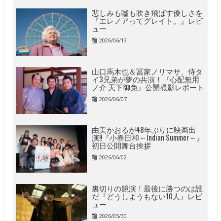
悲しみも嘘も吹き飛ばす優しさを
『エレノアってグレイト。』レビ
ュー
2026/06/13
山口馬木也＆冨家ノリマサ、侍タ
イ3兄弟が夢の共演！『心配無用
ノ介 天下御免』公開撮影レポート
2026/06/07
由美かおるが48年ぶりに映画出
演!!『小春日和～Indian Summer～』
初日公開舞台挨拶
2026/06/02
裏切りの競演！最後に勝つのは誰
だ『どうしようもない10人』レビ
ュー
2026/05/30