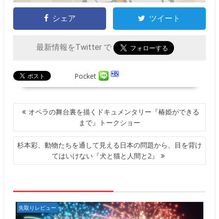
シェア
ツイート
最新情報をTwitter で
Pocket
投
オペラの舞台裏を描くドキュメンタリー『椿姫ができる
稿
まで』トークショー
ナ
ビ
杉本彩、動物たちを通して見える日本の問題から、目を背け
ゲ
てはいけない『犬と猫と人間と2』
ー
シ
ョ
ン
先取りレビュー