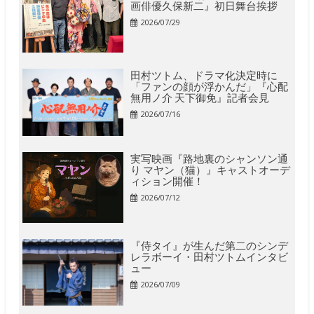
画俳優久保新二』初日舞台挨拶
2026/07/29
田村ツトム、ドラマ化決定時に
「ファンの顔が浮かんだ」『心配
無用ノ介 天下御免』記者会見
2026/07/16
実写映画『路地裏のシャンソン通
り マヤン（猫）』キャストオーデ
ィション開催！
2026/07/12
『侍タイ』が生んだ第二のシンデ
レラボーイ・田村ツトムインタビ
ュー
2026/07/09