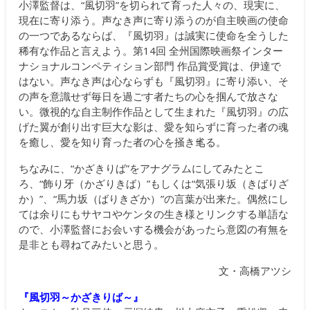
小澤監督は、“風切羽”を切られて育った人々の、現実に、
現在に寄り添う。声なき声に寄り添うのが自主映画の使命
の一つであるならば、『風切羽』は誠実に使命を全うした
稀有な作品と言えよう。第14回 全州国際映画祭インター
ナショナルコンペティション部門 作品賞受賞は、伊達で
はない。声なき声は心ならずも『風切羽』に寄り添い、そ
の声を意識せず毎日を過ごす者たちの心を掴んで放さな
い。微視的な自主制作作品として生まれた『風切羽』の広
げた翼が創り出す巨大な影は、愛を知らずに育った者の魂
を癒し、愛を知り育った者の心を掻き毟る。
ちなみに、“かざきりば”をアナグラムにしてみたとこ
ろ、“飾り牙（かざりきば）”もしくは“気張り坂（きばりざ
か）”、“馬力坂（ばりきざか）”の言葉が出来た。偶然にし
ては余りにもサヤコやケンタの生き様とリンクする単語な
ので、小澤監督にお会いする機会があったら意図の有無を
是非とも尋ねてみたいと思う。
文・高橋アツシ
『風切羽～かざきりば～』