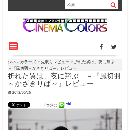
S
k
i
p
t
o
c
o
n
t
シネマカラーズ
>
先取りレビュー
>
折れた翼は、夜に翔ぶ
e
－『風切羽～かざきりば～』レビュー
折れた翼は、夜に翔ぶ －『風切羽
n
t
～かざきりば～』レビュー
2013/06/26
Pocket