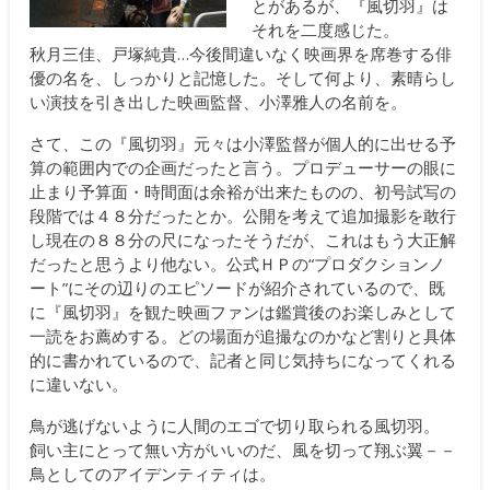
とがあるが、『風切羽』は
それを二度感じた。
秋月三佳、戸塚純貴…今後間違いなく映画界を席巻する俳
優の名を、しっかりと記憶した。そして何より、素晴らし
い演技を引き出した映画監督、小澤雅人の名前を。
さて、この『風切羽』元々は小澤監督が個人的に出せる予
算の範囲内での企画だったと言う。プロデューサーの眼に
止まり予算面・時間面は余裕が出来たものの、初号試写の
段階では４８分だったとか。公開を考えて追加撮影を敢行
し現在の８８分の尺になったそうだが、これはもう大正解
だったと思うより他ない。公式ＨＰの“プロダクションノ
ート”にその辺りのエピソードが紹介されているので、既
に『風切羽』を観た映画ファンは鑑賞後のお楽しみとして
一読をお薦めする。どの場面が追撮なのかなど割りと具体
的に書かれているので、記者と同じ気持ちになってくれる
に違いない。
鳥が逃げないように人間のエゴで切り取られる風切羽。
飼い主にとって無い方がいいのだ、風を切って翔ぶ翼－－
鳥としてのアイデンティティは。