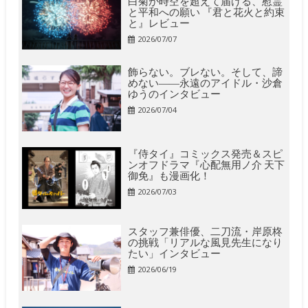
と平和への願い 『君と花火と約束
と』レビュー
2026/07/07
飾らない。ブレない。そして、諦
めない――永遠のアイドル・沙倉
ゆうのインタビュー
2026/07/04
『侍タイ』コミックス発売＆スピ
ンオフドラマ『心配無用ノ介 天下
御免』も漫画化！
2026/07/03
スタッフ兼俳優、二刀流・岸原柊
の挑戦「リアルな風見先生になり
たい」インタビュー
2026/06/19