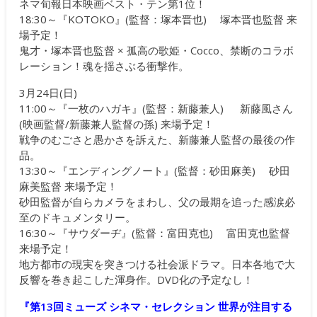
ネマ旬報日本映画ベスト・テン第1位！
18:30～『KOTOKO』(監督：塚本晋也) 塚本晋也監督 来
場予定！
鬼才・塚本晋也監督 × 孤高の歌姫・Cocco、禁断のコラボ
レーション！魂を揺さぶる衝撃作。
3月24日(日)
11:00～『一枚のハガキ』(監督：新藤兼人) 新藤風さん
(映画監督/新藤兼人監督の孫) 来場予定！
戦争のむごさと愚かさを訴えた、新藤兼人監督の最後の作
品。
13:30～『エンディングノート』(監督：砂田麻美) 砂田
麻美監督 来場予定！
砂田監督が自らカメラをまわし、父の最期を追った感涙必
至のドキュメンタリー。
16:30～『サウダーヂ』(監督：富田克也) 富田克也監督
来場予定！
地方都市の現実を突きつける社会派ドラマ。日本各地で大
反響を巻き起こした渾身作。DVD化の予定なし！
『第13回ミューズ シネマ・セレクション 世界が注目する