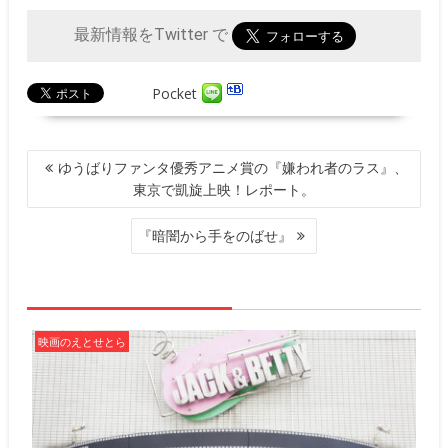
最新情報をTwitter で
Pocket
投
ゆうばりファンタ優秀アニメ賞の『嫌われ者のラス』、
稿
東京で凱旋上映！レポート。
ナ
ビ
『暗闇から手をのばせ』
ゲ
ー
シ
ョ
ン
映画のえとせとら