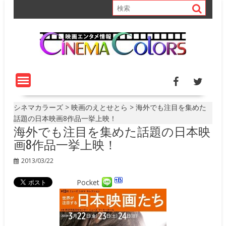
S
k
i
p
t
o
c
o
n
t
シネマカラーズ
>
映画のえとせとら
>
海外でも注目を集めた
e
話題の日本映画8作品一挙上映！
海外でも注目を集めた話題の日本映
n
t
画8作品一挙上映！
2013/03/22
Pocket