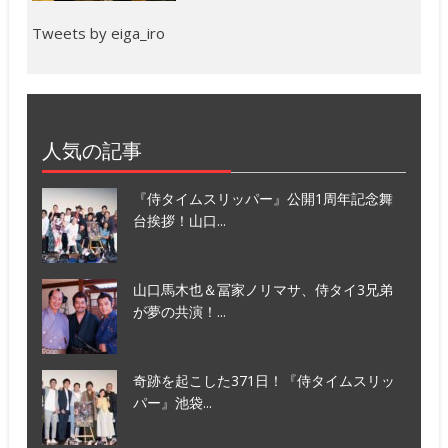
Tweets by eiga_iro
人気の記事
『侍タイムスリッパー』公開1周年記念舞
台挨拶！山口...
山口馬木也＆冨家ノリマサ、侍タイ3兄弟
が夢の共演！...
奇跡を起こした371日！『侍タイムスリッ
パー』池袋...