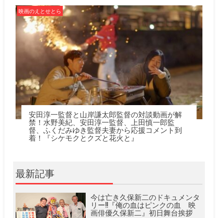
映画のえとせとら
安田淳一監督と山岸謙太郎監督の対談動画が解
禁！水野美紀、安田淳一監督、上田慎一郎監
督、ふくだみゆき監督夫妻から応援コメント到
着！『シケモクとクズと花火と』
最新記事
今は亡き久保新二のドキュメンタ
リー!!『俺の血はピンクの血 映
画俳優久保新二』初日舞台挨拶