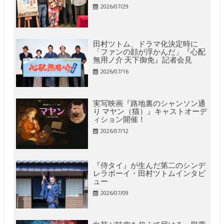
2026/07/29
田村ツトム、ドラマ化決定時に
「ファンの顔が浮かんだ」『心配
無用ノ介 天下御免』記者会見
2026/07/16
実写映画『路地裏のシャンソン通
り マヤン（猫）』キャストオーデ
ィション開催！
2026/07/12
『侍タイ』が生んだ第二のシンデ
レラボーイ・田村ツトムインタビ
ュー
2026/07/09
白菊が時空を超えて届ける、慰霊