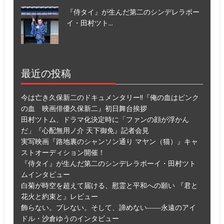
『侍タイ』が生んだ第二のシンデレラボー
イ・田村ツト...
最近の投稿
今は亡き久保新二のドキュメンタリー!!『俺の血はピンク
の血 映画俳優久保新二』初日舞台挨拶
田村ツトム、ドラマ化決定時に「ファンの顔が浮かん
だ」『心配無用ノ介 天下御免』記者会見
実写映画『路地裏のシャンソン通り マヤン（猫）』キャ
ストオーディション開催！
『侍タイ』が生んだ第二のシンデレラボーイ・田村ツト
ムインタビュー
白菊が時空を超えて届ける、慰霊と平和への願い 『君と
花火と約束と』レビュー
飾らない。ブレない。そして、諦めない――永遠のアイ
ドル・沙倉ゆうのインタビュー