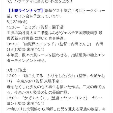
で、バラエティに富んだ8作品を上映！
【上映ラインナップ】
豪華ゲスト決定！各回トークショー
後、サイン会を予定しています。
3月22日(金)
15:30～『ヒミズ』(監督：園子温)
主演の染谷将太＆二階堂ふみがヴェネチア国際映画祭 最
優秀新人俳優賞に輝いた青春映画。
18:30～『鍵泥棒のメソッド』(監督：内田けんじ) 内田
けんじ監督 来場予定！
本年度、数々の賞レースを賑わせる、抱腹絶倒の極上エン
ターテインメント作品。
3月23日(土)
12:00～『聴こえてる、ふりをしただけ』(監督：今泉かお
り) 今泉かおり監督 来場予定！
母をなくした少女の心の再生を描いた作品。二児の母であ
る、今泉かおり監督の初の長編作品。
15:00～『かぞくのくに』(監督：ヤン・ヨンヒ) ヤン・
ヨンヒ監督 来場予定！
25年ぶりに北朝鮮から帰郷した兄を迎える家族の物語。キ