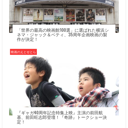
「世界の最高の映画館100選」に選ばれた横浜シ
ネマ・ジャック＆ベティ、35周年企画映画の製
作が決定！
映画のえとせとら
『ギャガ40周年記念特集上映』主演の前田航
基、前田旺志郎登壇！『奇跡』トークショー決
定！