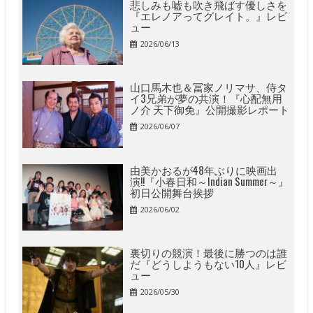
悲しみも嘘も吹き飛ばす優しさを
『エレノアってグレイト。』レビ
ュー
2026/06/13
山口馬木也＆冨家ノリマサ、侍タ
イ3兄弟が夢の共演！『心配無用
ノ介 天下御免』公開撮影レポート
2026/06/07
由美かおるが48年ぶりに映画出
演!!『小春日和～Indian Summer～』
初日公開舞台挨拶
2026/06/02
裏切りの競演！最後に勝つのは誰
だ『どうしようもない10人』レビ
ュー
2026/05/30