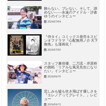
飾らない。ブレない。そして、諦
めない――永遠のアイドル・沙倉
ゆうのインタビュー
2026/07/04
『侍タイ』コミックス発売＆スピ
ンオフドラマ『心配無用ノ介 天下
御免』も漫画化！
2026/07/03
スタッフ兼俳優、二刀流・岸原柊
の挑戦「リアルな風見先生になり
たい」インタビュー
2026/06/19
悲しみも嘘も吹き飛ばす優しさを
『エレノアってグレイト。』レビ
ュー
2026/06/13