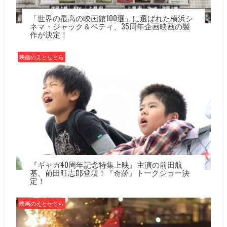
「世界の最高の映画館100選」に選ばれた横浜シ
ネマ・ジャック＆ベティ、35周年企画映画の製
作が決定！
映画のえとせとら
『ギャガ40周年記念特集上映』主演の前田航
基、前田旺志郎登壇！『奇跡』トークショー決
定！
映画のえとせとら