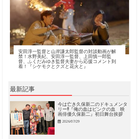
安田淳一監督と山岸謙太郎監督の対談動画が解
禁！水野美紀、安田淳一監督、上田慎一郎監
督、ふくだみゆき監督夫妻から応援コメント到
着！『シケモクとクズと花火と』
最新記事
今は亡き久保新二のドキュメンタ
リー!!『俺の血はピンクの血 映
画俳優久保新二』初日舞台挨拶
2026/07/29