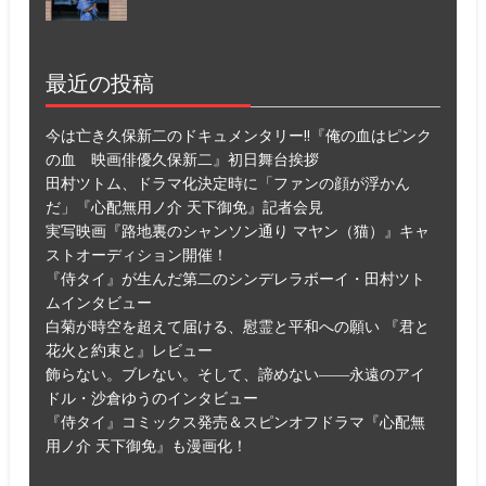
最近の投稿
今は亡き久保新二のドキュメンタリー!!『俺の血はピンク
の血 映画俳優久保新二』初日舞台挨拶
田村ツトム、ドラマ化決定時に「ファンの顔が浮かん
だ」『心配無用ノ介 天下御免』記者会見
実写映画『路地裏のシャンソン通り マヤン（猫）』キャ
ストオーディション開催！
『侍タイ』が生んだ第二のシンデレラボーイ・田村ツト
ムインタビュー
白菊が時空を超えて届ける、慰霊と平和への願い 『君と
花火と約束と』レビュー
飾らない。ブレない。そして、諦めない――永遠のアイ
ドル・沙倉ゆうのインタビュー
『侍タイ』コミックス発売＆スピンオフドラマ『心配無
用ノ介 天下御免』も漫画化！