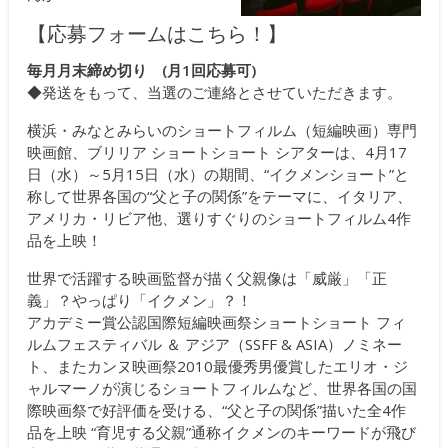
【応募フォームはこちら！】
毎月月末締め切り (月1回応募可)
◆発送をもって、当選のご連絡とさせていただきます。
横浜・みなとみらいのショートフィルム（短編映画）専門
映画館、ブリリア ショートショート シアターは、4月17
日（水）～5月15日（水）の期間、“イクメンショート”と
称して世界各国の“父と子の関係”をテーマに、イタリア、
アメリカ・リビア他、選りすぐりのショートフィルム4作
品を上映！
世界で活躍する映画監督が描く父親像は「威厳」「正
義」？やっぱり「イクメン」？！
アカデミー賞公認国際短編映画祭ショートショート フィ
ルムフェスティバル ＆ アジア（SSFF & ASIA）ノミネー
ト、またカンヌ映画祭2010最優秀男優賞したエリオ・ジ
ャルマーノが演じるショートフィルムなど、世界各国の国
際映画祭で好評価を受ける、“父と子の関係”描いた全4作
品を上映 “育児する父親”通称イクメンのキーワードが飛び