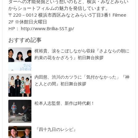
ターへの才能発掘という想いのもと、横浜・みなとみらい
からショートフィルムの魅力を発信しています。
〒220－0012 横浜市西区みなとみらい5丁目3番1 Filmee
2F ※休館日火曜日
HP：
http://www.Brillia-SST.jp/
おすすめ記事
梶裕貴、涙をこぼしながら収録『さよならの朝に
約束の花をかざろう』初日舞台挨拶
内田慈、渋川のカツラに「気付かなかった」『神
と人との間』初日舞台挨拶
松本人志監督、新作は時代劇！
『四十九日のレシピ』