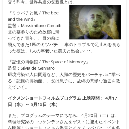
交う昨今、世界共通の父親像とは。
『ミツバチと風 / The bee
and the wind』
監督：Massimiliano Camaiti
父の墓参りのため故郷に帰
ってきた青年。、目の前に
飛んできた1匹のミツバチ ― 車のトラブルで足止めを食ら
った彼は、1人の年老いた農夫と出会い･･･。
『記憶の博物館 / The Space of Memory』
監督：Silvia de Gennaro
環境汚染や人口問題など、人類の歴史をバーチャルに学べ
る「記憶の博物館」。父は息子に、故郷の悲惨な過去を教
えていく。
イクメンショートフィルムプログラム 上映期間： 4月17
日（水）～ 5月15日（水）
また、プログラムのテーマにちなみ、4月20日（土）は、
料理研究家のコウケンテツさんをゲストに迎えたイベント
を開催！ショートフィルム鑑賞とイクメンパパとしても多