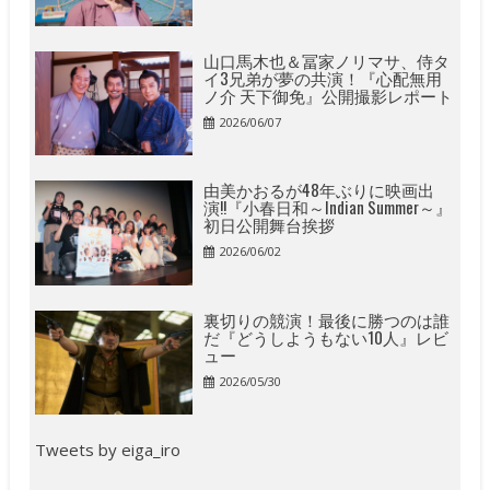
山口馬木也＆冨家ノリマサ、侍タ
イ3兄弟が夢の共演！『心配無用
ノ介 天下御免』公開撮影レポート
2026/06/07
由美かおるが48年ぶりに映画出
演!!『小春日和～Indian Summer～』
初日公開舞台挨拶
2026/06/02
裏切りの競演！最後に勝つのは誰
だ『どうしようもない10人』レビ
ュー
2026/05/30
Tweets by eiga_iro