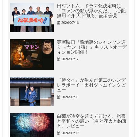
田村ツトム、ドラマ化決定時に
「ファンの顔が浮かんだ」『心配
無用ノ介 天下御免』記者会見
2026/07/16
実写映画『路地裏のシャンソン通
り マヤン（猫）』キャストオーデ
ィション開催！
2026/07/12
『侍タイ』が生んだ第二のシンデ
レラボーイ・田村ツトムインタビ
ュー
2026/07/09
白菊が時空を超えて届ける、慰霊
と平和への願い 『君と花火と約束
と』レビュー
2026/07/07