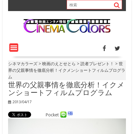
S
k
i
p
t
o
c
o
n
t
シネマカラーズ
>
映画のえとせとら
>
読者プレゼント！
>
世
e
界の父親事情を徹底分析！イクメンショートフィルムプログラ
n
ム
世界の父親事情を徹底分析！イクメ
t
ンショートフィルムプログラム
2013/04/17
Pocket