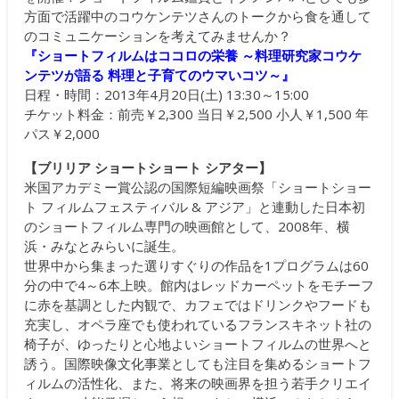
方面で活躍中のコウケンテツさんのトークから食を通して
のコミュニケーションを考えてみませんか？
『ショートフィルムはココロの栄養 ～料理研究家コウケ
ンテツが語る 料理と子育てのウマいコツ～』
日程・時間：2013年4月20日(土) 13:30～15:00
チケット料金：前売￥2,300 当日￥2,500 小人￥1,500 年
パス￥2,000
【ブリリア ショートショート シアター】
米国アカデミー賞公認の国際短編映画祭「ショートショー
ト フィルムフェスティバル & アジア」と連動した日本初
のショートフィルム専門の映画館として、2008年、横
浜・みなとみらいに誕生。
世界中から集まった選りすぐりの作品を1プログラムは60
分の中で4～6本上映。館内はレッドカーペットをモチーフ
に赤を基調とした内観で、カフェではドリンクやフードも
充実し、オペラ座でも使われているフランスキネット社の
椅子が、ゆったりと心地よいショートフィルムの世界へと
誘う。国際映像文化事業としても注目を集めるショートフ
ィルムの活性化、また、将来の映画界を担う若手クリエイ