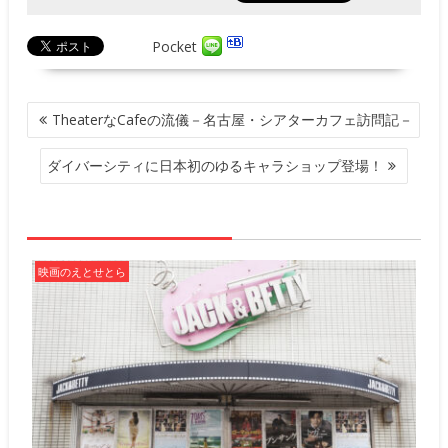
Pocket
投
TheaterなCafeの流儀－名古屋・シアターカフェ訪問記－
稿
ナ
ダイバーシティに日本初のゆるキャラショップ登場！
ビ
ゲ
ー
シ
ョ
映画のえとせとら
ン