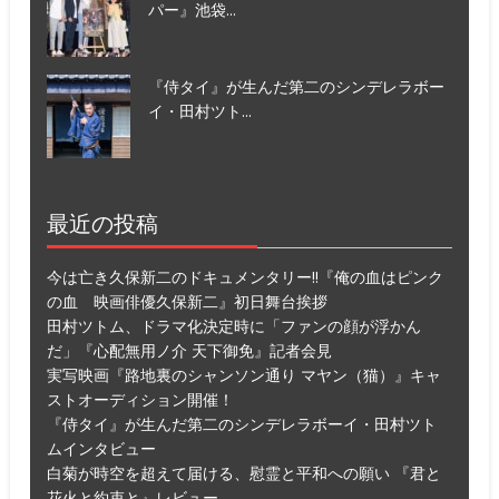
パー』池袋...
『侍タイ』が生んだ第二のシンデレラボー
イ・田村ツト...
最近の投稿
今は亡き久保新二のドキュメンタリー!!『俺の血はピンク
の血 映画俳優久保新二』初日舞台挨拶
田村ツトム、ドラマ化決定時に「ファンの顔が浮かん
だ」『心配無用ノ介 天下御免』記者会見
実写映画『路地裏のシャンソン通り マヤン（猫）』キャ
ストオーディション開催！
『侍タイ』が生んだ第二のシンデレラボーイ・田村ツト
ムインタビュー
白菊が時空を超えて届ける、慰霊と平和への願い 『君と
花火と約束と』レビュー