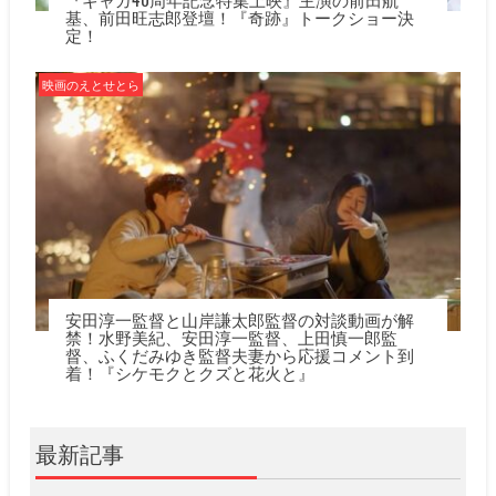
基、前田旺志郎登壇！『奇跡』トークショー決
定！
映画のえとせとら
安田淳一監督と山岸謙太郎監督の対談動画が解
禁！水野美紀、安田淳一監督、上田慎一郎監
督、ふくだみゆき監督夫妻から応援コメント到
着！『シケモクとクズと花火と』
最新記事