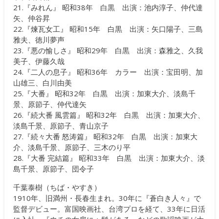
21.『みれん』 昭和38年 白黒 出演：池内淳子、仲代達
矢、仲谷昇
22.『煉瓦女工』 昭和15年 白黒 出演：矢口陽子、三島
雅夫、徳川夢声
23.『悪の愉しさ』 昭和29年 白黒 出演：森雅之、久我
美子、伊藤久哉
24.『二人の息子』 昭和36年 カラー 出演：宝田明、加
山雄三、白川由美
25.『大番』 昭和32年 白黒 出演：加東大介、淡島千
景、原節子、仲代達矢
26.『続大番 風雲篇』 昭和32年 白黒 出演：加東大介、
淡島千景、原節子、青山京子
27.『続々大番 怒涛篇』 昭和32年 白黒 出演：加東大
介、淡島千景、原節子、三木のり平
28.『大番 完結篇』 昭和33年 白黒 出演：加東大介、淡
島千景、原節子、団令子
千葉泰樹（ちば・やすき）
1910年、旧満州・長春生まれ。30年に『蒼白き人々』で
監督デビュー。富国映画社、台湾プロを経て、33年に日活