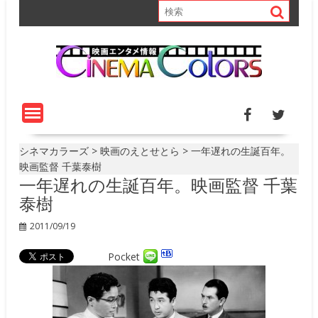
S
k
i
p
t
o
c
o
n
t
シネマカラーズ
>
映画のえとせとら
>
一年遅れの生誕百年。
e
映画監督 千葉泰樹
一年遅れの生誕百年。映画監督 千葉
n
t
泰樹
2011/09/19
Pocket