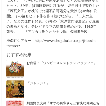
に入社。『ウチの女房にゃ髭がある』などの歌謡映画が大
ヒット。39年には南旺映画に移るが、翌年同社で製作した
『煉瓦女工』が検閲で公開不許可処分を受ける(46年に公
開)。その後もヒット作を作り続けながら、『二人の息
子』などの佳作も発表。69年の『水戸黄門漫遊記』が最後
の映画となり、テレビドラマの監修を務めた後、1985年
死去。 『アツカマ氏とオヤカマ氏』©国際放映
神保町シアター
http://www.shogakukan.co.jp/jinbocho-
theater/
おすすめ記事
お台場に『ワンピースレストラン バラティエ』
『ジャッジ！』
劇団野良犬弾『すずの兵隊さんと愉快な仲間たち