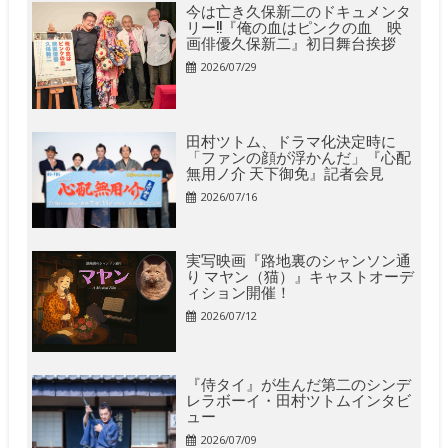
今は亡き久保新二のドキュメンタ
リー!!『俺の血はピンクの血 映
画俳優久保新二』初日舞台挨拶
2026/07/29
田村ツトム、ドラマ化決定時に
「ファンの顔が浮かんだ」『心配
無用ノ介 天下御免』記者会見
2026/07/16
実写映画『路地裏のシャンソン通
り マヤン（猫）』キャストオーデ
ィション開催！
2026/07/12
『侍タイ』が生んだ第二のシンデ
レラボーイ・田村ツトムインタビ
ュー
2026/07/09