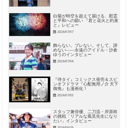
白菊が時空を超えて届ける、慰霊
と平和への願い 『君と花火と約束
と』レビュー
2026/07/07
飾らない。ブレない。そして、諦
めない――永遠のアイドル・沙倉
ゆうのインタビュー
2026/07/04
『侍タイ』コミックス発売＆スピ
ンオフドラマ『心配無用ノ介 天下
御免』も漫画化！
2026/07/03
スタッフ兼俳優、二刀流・岸原柊
の挑戦「リアルな風見先生になり
たい」インタビュー
2026/06/19