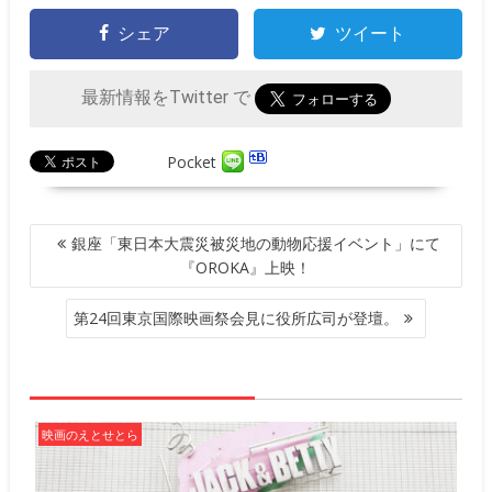
シェア
ツイート
最新情報をTwitter で
Pocket
投
銀座「東日本大震災被災地の動物応援イベント」にて
稿
『OROKA』上映！
ナ
ビ
第24回東京国際映画祭会見に役所広司が登壇。
ゲ
ー
シ
ョ
ン
映画のえとせとら