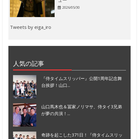
2026/05/30
Tweets by eiga_iro
人気の記事
『侍タイムスリッパー』公開1周年記念舞
台挨拶！山口...
山口馬木也＆冨家ノリマサ、侍タイ3兄弟
が夢の共演！...
奇跡を起こした371日！『侍タイムスリッ