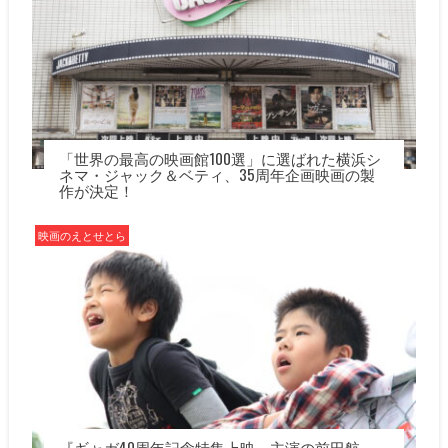
「世界の最高の映画館100選」に選ばれた横浜シ
ネマ・ジャック＆ベティ、35周年企画映画の製
作が決定！
映画のえとせとら
『ギャガ40周年記念特集上映』主演の前田航