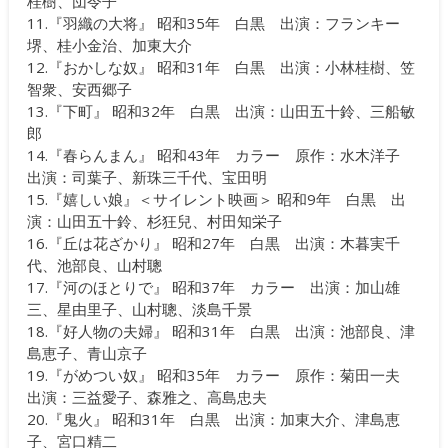
桂樹、団令子
11.『羽織の大将』 昭和35年 白黒 出演：フランキー
堺、桂小金治、加東大介
12.『おかしな奴』 昭和31年 白黒 出演：小林桂樹、笠
智衆、安西郷子
13.『下町』 昭和32年 白黒 出演：山田五十鈴、三船敏
郎
14.『春らんまん』 昭和43年 カラー 原作：水木洋子
出演：司葉子、新珠三千代、宝田明
15.『嬉しい娘』＜サイレント映画＞ 昭和9年 白黒 出
演：山田五十鈴、杉狂兒、村田知栄子
16.『丘は花ざかり』 昭和27年 白黒 出演：木暮実千
代、池部良、山村聰
17.『河のほとりで』 昭和37年 カラー 出演：加山雄
三、星由里子、山村聰、淡島千景
18.『好人物の夫婦』 昭和31年 白黒 出演：池部良、津
島恵子、青山京子
19.『がめつい奴』 昭和35年 カラー 原作：菊田一夫
出演：三益愛子、森雅之、高島忠夫
20.『鬼火』 昭和31年 白黒 出演：加東大介、津島恵
子、宮口精二