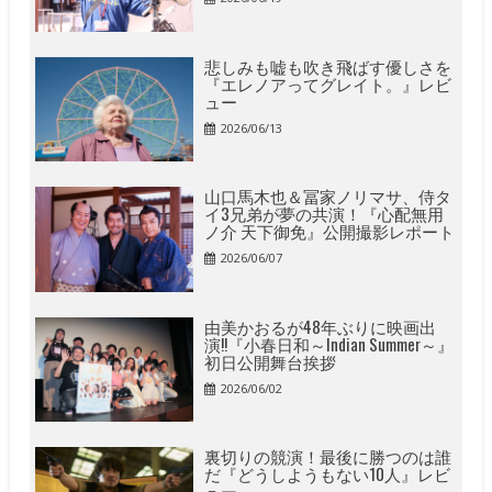
悲しみも嘘も吹き飛ばす優しさを
『エレノアってグレイト。』レビ
ュー
2026/06/13
山口馬木也＆冨家ノリマサ、侍タ
イ3兄弟が夢の共演！『心配無用
ノ介 天下御免』公開撮影レポート
2026/06/07
由美かおるが48年ぶりに映画出
演!!『小春日和～Indian Summer～』
初日公開舞台挨拶
2026/06/02
裏切りの競演！最後に勝つのは誰
だ『どうしようもない10人』レビ
ュー