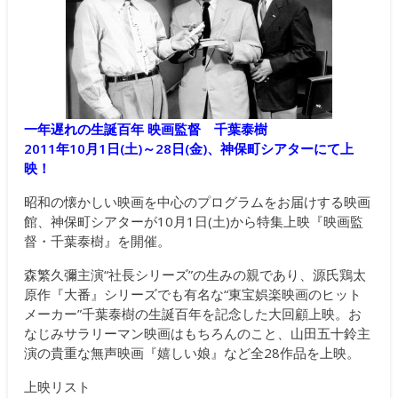
一年遅れの生誕百年 映画監督 千葉泰樹
2011年10月1日(土)～28日(金)、神保町シアターにて上
映！
昭和の懐かしい映画を中心のプログラムをお届けする映画
館、神保町シアターが10月1日(土)から特集上映『映画監
督・千葉泰樹』を開催。
森繁久彌主演“社長シリーズ”の生みの親であり、源氏鶏太
原作『大番』シリーズでも有名な“東宝娯楽映画のヒット
メーカー”千葉泰樹の生誕百年を記念した大回顧上映。お
なじみサラリーマン映画はもちろんのこと、山田五十鈴主
演の貴重な無声映画『嬉しい娘』など全28作品を上映。
上映リスト