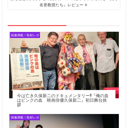
ゲ
名誉教授たち』レビュー
ー
シ
ョ
ン
画像満載！取材レポ
今は亡き久保新二のドキュメンタリー!!『俺の血
はピンクの血 映画俳優久保新二』初日舞台挨
拶
画像満載！取材レポ