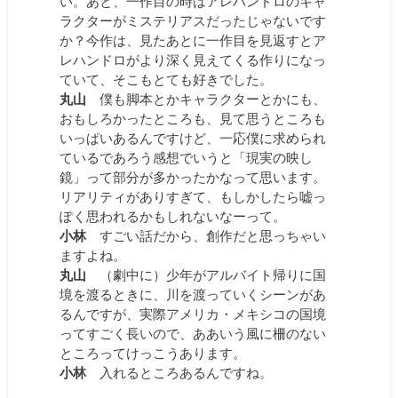
い。あと、一作目の時はアレハンドロのキャ
ラクターがミステリアスだったじゃないです
か？今作は、見たあとに一作目を見返すとア
レハンドロがより深く見えてくる作りになっ
ていて、そこもとても好きでした。
丸山
僕も脚本とかキャラクターとかにも、
おもしろかったところも、見て思うところも
いっぱいあるんですけど、一応僕に求められ
ているであろう感想でいうと「現実の映し
鏡」って部分が多かったかなって思います。
リアリティがありすぎて、もしかしたら嘘っ
ぽく思われるかもしれないなーって。
小林
すごい話だから、創作だと思っちゃい
ますよね。
丸山
（劇中に）少年がアルバイト帰りに国
境を渡るときに、川を渡っていくシーンがあ
るんですが、実際アメリカ・メキシコの国境
ってすごく長いので、ああいう風に柵のない
ところってけっこうあります。
小林
入れるところあるんですね。