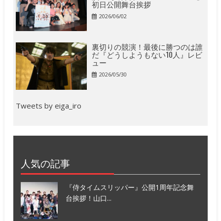
初日公開舞台挨拶
2026/06/02
裏切りの競演！最後に勝つのは誰
だ『どうしようもない10人』レビ
ュー
2026/05/30
Tweets by eiga_iro
人気の記事
『侍タイムスリッパー』公開1周年記念舞
台挨拶！山口...