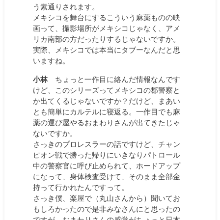
う素通りされます。
メキシコを舞台にするこういう麻薬ものの映
画って、撮影場所がメキシコじゃなく、アメ
リカ南部の方だったりするじゃないですか。
実際、メキシコでは本当にタブーなんだと思
いますね。
小林
ちょっと一作目に絡んだ情報なんです
けど、このシリーズってメキシコの郡警察と
か出てくるじゃないですか？だけど、まあい
とも簡単にカルテルに寝返る。一作目でも麻
薬の運び屋やるおまわりさんが出てきたじゃ
ないですか。
さっきのプロレスラーの話ですけど、チャン
ピオン戦で勝った帰りにいきなりパトロール
中の警察官に呼び止められて、ホードアップ
になって、身体検査受けて、そのまま全部金
持って行かれたんですって。
さっき僕、楽屋で（丸山さんから）聞いてお
もしろかったので是非みなさんにと思ったの
ですが、おまわりさんの感覚がちょっと日本