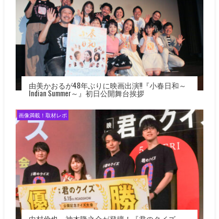
由美かおるが48年ぶりに映画出演!!『小春日和～
Indian Summer～』初日公開舞台挨拶
画像満載！取材レポ
中村倫也、神木隆之介が登壇！『君のクイズ』