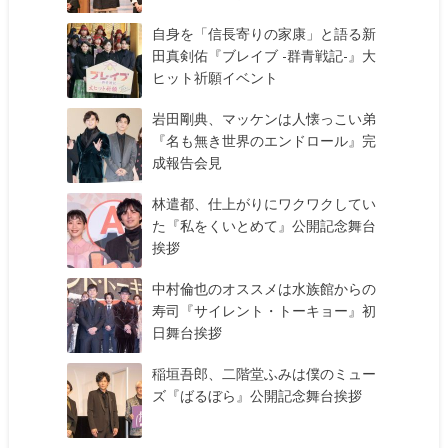
自身を「信長寄りの家康」と語る新
田真剣佑『ブレイブ -群青戦記-』大
ヒット祈願イベント
岩田剛典、マッケンは人懐っこい弟
『名も無き世界のエンドロール』完
成報告会見
林遣都、仕上がりにワクワクしてい
た『私をくいとめて』公開記念舞台
挨拶
中村倫也のオススメは水族館からの
寿司『サイレント・トーキョー』初
日舞台挨拶
稲垣吾郎、二階堂ふみは僕のミュー
ズ『ばるぼら』公開記念舞台挨拶