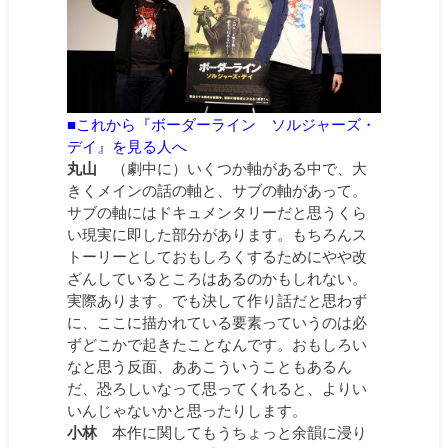
■これから『ボーダーライン ソルジャーズ・
デイ』を見る人へ
丸山
（劇中に）いくつか軸がある中で、大
きくメインの話の軸と、サブの軸があって。
サブの軸にはドキュメンタリーだと思うくら
い現実に即した部分があります。もちろんス
トーリーとしておもしろくするためにやや改
ざんしているところはあるのかもしれない。
実際あります。でも決して作り話だと思わず
に、ここに描かれている要素っていうのは必
ずどこかで起きたことなんです。おもしろい
なと思う反面、ああこういうこともあるん
だ、恐ろしいなって思ってくれると、よりい
いんじゃないかと思ったりします。
小林
本作に関してもうちょっと余韻に浸り