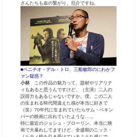
さんたちも血の繋がり。厄介ですね。
■ベニチオ・デル・トロ、三船敏郎のにわかフ
ァン疑惑？
小林
この作品の魅力って、題材やリアリテ
ィもあると思うんですけど、（主演）二人の
説得力もあるじゃないですか。僕、この二人
の生まれる時代間違えた感が本当に好きで
（笑）70年代に生まれていたらサム・ペキン
パーの映画に出れていたような……。
特に最近のジョシュ・ブローリン、本当に映
画で大暴れしてますけど、全盛期のニック・
ノルティ枠を引き受けているような感じで。