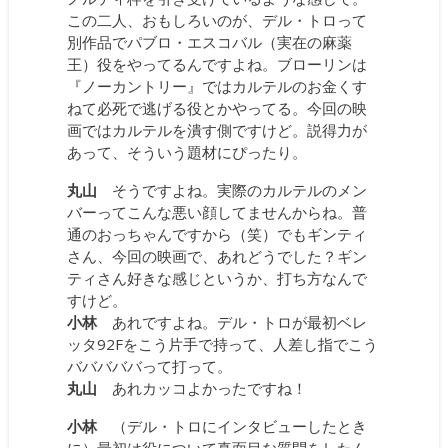
この二人、おもしろいのが、デル・トロって
別作品でパブロ・エスコバル（実在の麻薬
王）役をやってるんですよね。ブローリンは
『ノーカントリー』ではカルテルのお金くす
ねて必死で逃げる役とかやってる。今回の映
画ではカルテルを潰す側ですけど。説得力が
あって、そういう題材にぴったり。
丸山
そうですよね。実際のカルテルのメン
バーってこんな悪い顔してませんからね。普
通のおっちゃんですから（笑）でもギンティ
さん、今回の映画で、あれどうでした？ギン
ティさん好きな感じというか、打ち方なんで
すけど。
小林
あれですよね。デル・トロが最初ベレ
ッタ92Fをこう片手で持って、人差し指でこう
バババババって打って。
丸山
あれカッコよかったですね！
小林
（デル・トロにインタビューしたとき