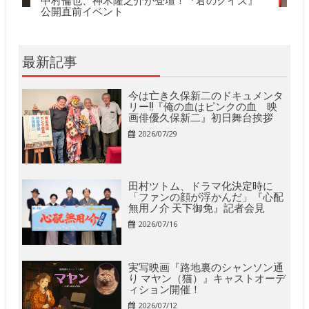
公開直前イベント
最新記事
今は亡き久保新二のドキュメンタ
リー!!『俺の血はピンクの血 映
画俳優久保新二』初日舞台挨拶
2026/07/29
田村ツトム、ドラマ化決定時に
「ファンの顔が浮かんだ」『心配
無用ノ介 天下御免』記者会見
2026/07/16
実写映画『路地裏のシャンソン通
り マヤン（猫）』キャストオーデ
ィション開催！
2026/07/12