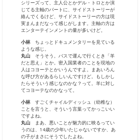
シリーズって、主人公とかデル・トロとか演
じてる主軸のパートに、サイドストーリーが
絡んでくるけど、サイドストーリーの方は現
実まんまだなって感じがします。主軸の方は
エンターテインメントの量が多いけど。
小林
ちょっとドキュメンタリーを見ている
ような感じ。
丸山
そうそう。バスで運んで行くとき「羊
だと思え」とか。密入国業者のことを現地の
人はコヨーテとかいうんですよ。まあいろん
な呼び方があるらしいんですけど。もしかし
たらそういう感じなのかな？って。羊に対し
てコヨーテなのかなって。
小林
すごくチャイルディッシュ（幼稚な）
ことを言うと、そういう言葉ってかっこいい
ですよね。
丸山
まあ、悪いことが魅力的に映るってい
うのは、14歳の少年いたじゃないですか、あ
の子がまさにそうでしたよね。