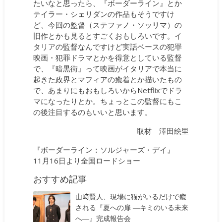
たいなと思ったら、『ボーダーライン』とか
テイラー・シェリダンの作品もそうですけ
ど、今回の監督（ステファノ・ソッリマ）の
旧作とかも見るとすごくおもしろいです。イ
タリアの監督なんですけど実話ベースの犯罪
映画・犯罪ドラマとかを得意としている監督
で、『暗黒街』って映画がイタリアで本当に
起きた政界とマフィアの癒着とか描いたもの
で、あまりにもおもしろいからNetflixでドラ
マになったりとか。ちょっとこの監督にもこ
の後注目するのもいいと思います。
取材 澤田絵里
『ボーダーライン：ソルジャーズ・デイ』
11月16日より全国ロードショー
おすすめ記事
山﨑賢人、現場に猫がいるだけで癒
される『夏への扉 ―キミのいる未来
へ―』完成報告会