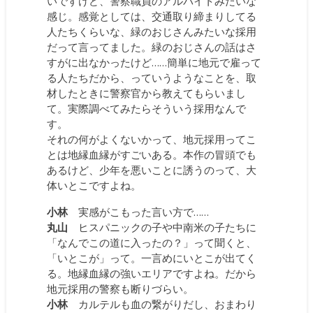
いですけど、警察職員のアルバイトみたいな
感じ。感覚としては、交通取り締まりしてる
人たちくらいな、緑のおじさんみたいな採用
だって言ってました。緑のおじさんの話はさ
すがに出なかったけど……簡単に地元で雇って
る人たちだから、っていうようなことを、取
材したときに警察官から教えてもらいまし
て。実際調べてみたらそういう採用なんで
す。
それの何がよくないかって、地元採用ってこ
とは地縁血縁がすごいある。本作の冒頭でも
あるけど、少年を悪いことに誘うのって、大
体いとこですよね。
小林
実感がこもった言い方で……
丸山
ヒスパニックの子や中南米の子たちに
「なんでこの道に入ったの？」って聞くと、
「いとこが」って。一言めにいとこが出てく
る。地縁血縁の強いエリアですよね。だから
地元採用の警察も断りづらい。
小林
カルテルも血の繋がりだし、おまわり