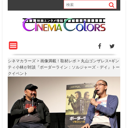
S
k
i
p
t
o
c
o
n
t
シネマカラーズ
>
画像満載！取材レポ
>
丸山ゴンザレス×ギン
e
ティ小林が対談『ボーダーライン：ソルジャーズ・デイ』トー
n
クイベント
t