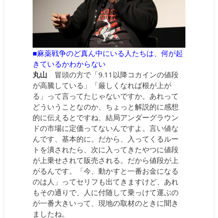
■麻薬戦争のど真ん中にいる人たちは、何が起
きているかわからない
丸山
冒頭の方で「9.11以降コカインの値段
が高騰している」「厳しくなれば根が上が
る」って言ってたじゃないですか。あれって
どういうことなのか、ちょっと解説的に感想
的に伝えるとですね、結局アンダーグラウン
ドの市場に定価ってないんですよ。言い値な
んです、基本的に。だから、入ってくるルー
トを潰されたら、次に入ってきたやつに値段
が上乗せされて販売される。だから値段が上
がるんです。「今、動かすと一番お金になる
のは人」ってセリフも出てきますけど、あれ
もその通りで、人に付随して乗っけて運ぶの
が一番大きいって、現地の取材のときに聞き
ましたね。