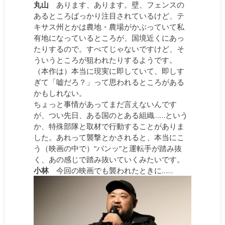
丸山
あります、あります。壁、フェンスの
あるところばっかり注目されているけど、テ
キサス州とかは農地・農場がかぶっていて私
有地になっているところが、国境近くにあっ
たりするので。すべてじゃないですけど、そ
ういうところが狙われたりするようです。
（本作は）本当に現実に即していて、即しす
ぎて「嘘だろ？」って思われるところがある
かもしれない。
ちょっと事情があってまだ言えないんです
が、つい先日、ある国のとある組織……という
か、特殊部隊と取材で行動することがありま
した。あれって襲撃とかされると、本当にこ
う（映画の中で）“バンッ”と運転手が踏み抜
く、あの感じで踏み抜いていくみたいです。
小林
今回の映画でも襲われたときに……