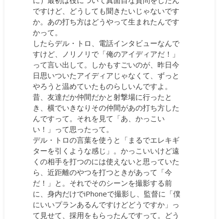
に）最初は役について真面目な質問をしたん
ですけど、どうしても聞きたいじゃないです
か。あの打ち方はどうやって生まれたんです
かって。
したらデル・トロ、電話インタビューなんで
すけど、ノリノリで「俺のアイディアだ！」
って言い出して。しかもすごいのが、昨日今
日思いついたアイディアじゃなくて、ずっと
やろうと温めていたものらしいんですよ。
昔、友達だか仲間だかと射撃場に行ったと
き、横でいきなりその仲間があの打ち方した
んですって。それを見て「あ、かっこい
い！」って思ったって。
デル・トロの言葉を使うと「まるでエレキギ
ターを引くような感じ」。かっこいいけど遠
くの相手を打つのには使えないと思っていた
ら、近距離のやつを打つときがあって「今
だ！」と。それでそのシーンを撮影する前
に、身内だけでiPhoneで撮影し、監督に「僕
にいいプランあるんですけどどうですか」っ
て見せて、採用をもらったんですって。どう