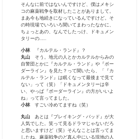
そんなに前ではないんですけど、僕はメキシ
コの麻薬戦争を取材したことがありまして。
まあ今も地続きになっているんですけど。そ
の時現場でいろいろ聞いてまわったなかに、
ちょっとあの、なんでしたっけ、ドキュメン
タリーの……
小林
『カルテル・ランド』？
丸山
そう。地元の人とかカルテルからみの
自警団とかに『カルテル・ランド』や『ボー
ダーライン』を見た？って聞いたら、「『カ
ルテル・ランド』は眠くなって最後まで見て
ない」って（笑）「ドキュメンタリーは辛
い、やっぱ『ボーダーライン』の方がいいよ
ね」って言ってました。
小林
すごい冷めてますね（笑）
丸山
あとは『ブレイキング・バッド』が大
人気でした。笑って見るドラマじゃないだろ
と思いますけど（笑）そんなことは言ってま
したね、麻薬戦争のど真ん中にいる現地の人