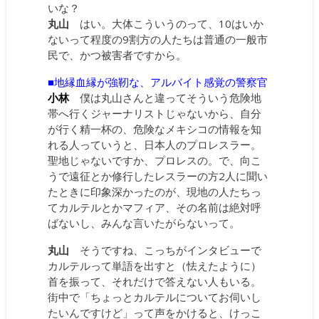
いな？
丸山
はい。大体こういうのって、10はいか
ないって程度の9割方の人たちは普通の一般市
民で、かつ被害者ですから。
■地縁血縁が強靭な、アルバイト感覚の警察官
小林
僕は丸山さんと違ってそういう危険地
帯へ行くジャーナリストじゃないから、自分
が行く精一杯の、危険なメキシコの情報を知
れる人っていうと、日本人のプロレスラー。
聖地じゃないですか、プロレスの。で、向こ
うで遠征とか修行したレスラーの方2人に聞い
たときに印象深かったのが、現地の人たちっ
てカルテルとかマフィア、その名前は絶対呼
ばないし、みんな言いたがらないって。
丸山
そうですね、こっちがインタビューで
カルテルって単語を出すと（怯えたように）
首を振って、それだけで答えない人もいる。
街中で「ちょっとカルテルについてお伺いし
たいんですけど」って声をかけると、けっこ