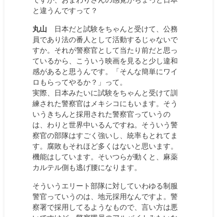
と違うんですって？
丸山
日本だと試験をちゃんと受けて、公務
員であり法の番人として活動するじゃないで
すか。それが警察官として当たり前だと思っ
ているから、こういう映画を見ると少し違和
感があると思うんです。「そんな簡単にワイ
ロもらってやるか？」って。
実際、日本みたいに試験をちゃんと受けて訓
練された警察官はメキシコにもいます。そう
いうきちんと採用された警察官っていうの
は、わりと世界中いるんですね。そういう警
察官の部隊はすごく強いし、統率もとれてま
す。腐敗もそれほど多くはないと思います。
機能はしています。そいつらが動くと、麻薬
カルテル側も逃げ腰になります。
そういうエリート部隊に対していわゆる制服
警官っていうのは、地元採用なんですよ。警
察署で採用してるようなもので、言い方は悪