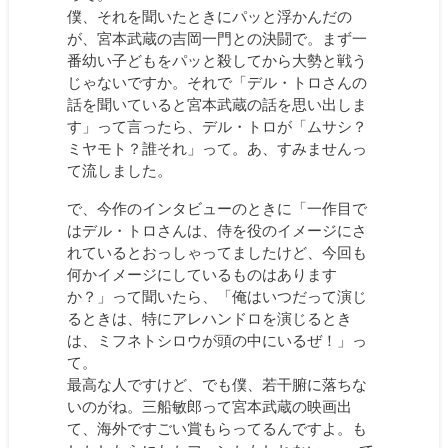
僕、それを聞いたときにパッと浮かんだの
が、宮本武蔵の吉岡一門との決闘で。まず一
番幼い子どもをパッと殺してから大勢と戦う
じゃないですか。それで「デル・トロさんの
話を聞いていると宮本武蔵の話を思い出しま
す」って言ったら、デル・トロが「ムサシ？
ミヤモト？誰それ」って。あ、すみませんっ
て流しました。
で、今作のインタビューのときに「一作目で
はデル・トロさんは、侍を役のイメージにさ
れているとおっしゃってましたけど、今回も
何かイメージにしているものはあります
か？」って聞いたら、「俺はいつだって演じ
るときは、特にアレハンドロを演じるとき
は、ミフネトシロウが頭の中にいるぜ！」っ
て。
最高な人ですけど、でも僕、若干腑に落ちな
いのがね。三船敏郎って宮本武蔵の映画出
て、海外ですごい賞もらってるんですよ。も