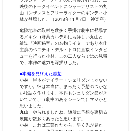
映後のトークイベントにジャーナリストの丸
山ゴンザレスとフリーライターのギンティ小
林が登壇した。（2018年11月7日 神楽座）
危険地帯の取材を数多く手掛け劇中に登場す
るメキシコ麻薬カルテルにも詳しい丸山と、
雑誌『映画秘宝』の名物ライターであり本作
主演のベニチオ・デル・トロに直接インタビ
ューを行った小林。この二人ならではの見識
で、本作の魅力を深掘りした。
■本編を見終えた感想
小林
脚本がテイラー・シェリダンじゃない
ですか。彼は本当に、まったく予想のつかな
い物語を作ります。本作もシェリダン節がき
いていて、（劇中のあるシーンで）マジかと
思いました。
丸山
やられましたね。随所に予想を裏切る
展開が数多くあったと思います。
小林
これは三部作だから、早く先が見た