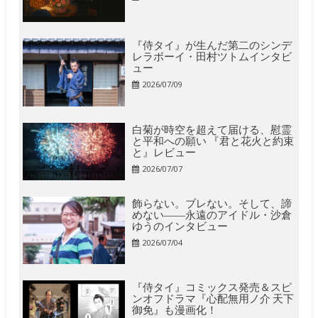
『侍タイ』が生んだ第二のシンデ
レラボーイ・田村ツトムインタビ
ュー
2026/07/09
白菊が時空を超えて届ける、慰霊
と平和への願い 『君と花火と約束
と』レビュー
2026/07/07
飾らない。ブレない。そして、諦
めない――永遠のアイドル・沙倉
ゆうのインタビュー
2026/07/04
『侍タイ』コミックス発売＆スピ
ンオフドラマ『心配無用ノ介 天下
御免』も漫画化！