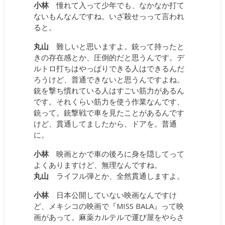
小林
憧れて入って少年でも、なかなか打て
ないもんなんですね。いざ殺せっって言われ
ると。
丸山
難しいと思いますよ。銃って持ったと
きの存在感とか、圧倒的だと思うんです。デ
ルトロ打ちはやっぱりできる人はできるんだ
ろうけど、普通できないと思うんですよね。
銃を撃ち慣れている人はすごい筋力があるん
です。それくらい筋力を使う作業なんです、
銃って。銃撃戦で車を見たことがあるんです
けど、貫通してましたから、ドアを。普通
に。
小林
映画とかで車の後ろに身を隠してって
よくありますけど、無理なんですね。
丸山
ライフル弾とか、全然貫通しますよ。
小林
日本公開していない映画なんですけ
ど、メキシコの映画で『MISS BALA』って映
画があって。麻薬カルテルで運び屋をやらさ