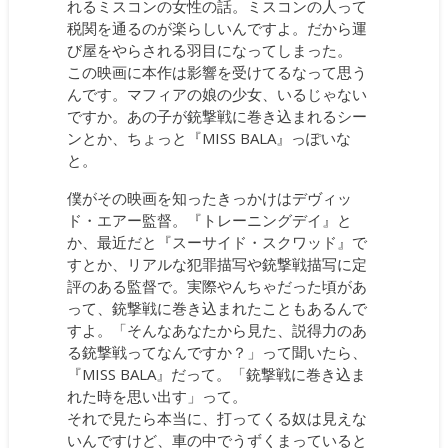
れるミスコンの女性の話。ミスコンの人って
税関を通るのが楽らしいんですよ。だから運
び屋をやらされる羽目になってしまった。
この映画に本作は影響を受けてるなって思う
んです。マフィアの娘の少女、いるじゃない
ですか。あの子が銃撃戦に巻き込まれるシー
ンとか、ちょっと『MISS BALA』っぽいな
と。
僕がその映画を知ったきっかけはデヴィッ
ド・エアー監督。『トレーニングデイ』と
か、最近だと『スーサイド・スクワッド』で
すとか、リアルな犯罪描写や銃撃戦描写に定
評のある監督で。実際やんちゃだった頃があ
って、銃撃戦に巻き込まれたこともあるんで
すよ。「そんなあなたから見た、説得力のあ
る銃撃戦ってなんですか？」って聞いたら、
『MISS BALA』だって。「銃撃戦に巻き込ま
れた時を思い出す」って。
それで見たら本当に、打ってくる奴は見えな
いんですけど、車の中でうずくまっていると