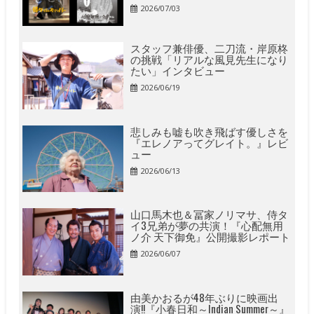
2026/07/03
スタッフ兼俳優、二刀流・岸原柊
の挑戦「リアルな風見先生になり
たい」インタビュー
2026/06/19
悲しみも嘘も吹き飛ばす優しさを
『エレノアってグレイト。』レビ
ュー
2026/06/13
山口馬木也＆冨家ノリマサ、侍タ
イ3兄弟が夢の共演！『心配無用
ノ介 天下御免』公開撮影レポート
2026/06/07
由美かおるが48年ぶりに映画出
演!!『小春日和～Indian Summer～』