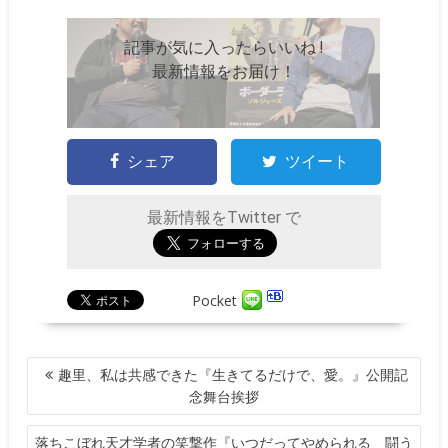
記事が気に入ったらいいね !
最新情報をお届け！
シェア
ツイート
最新情報をTwitter で
Pocket
投
趣里、私は共感できた『生きてるだけで、愛。』公開記
稿
念舞台挨拶
ナ
ビ
落ちこぼれ天才学者の笑撃作『いつだってやめられる 闘う