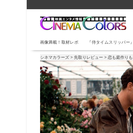
S
k
i
p
t
o
画像満載！取材レポ
『侍タイムスリッパー
c
o
n
シネマカラーズ
>
先取りレビュー
>
恋も庭作りも
t
e
n
t