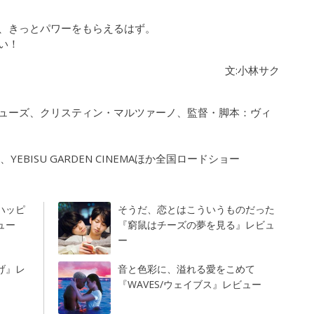
、きっとパワーをもらえるはず。
い！
文:小林サク
ューズ、クリスティン・マルツァーノ、監督・脚本：ヴィ
BISU GARDEN CINEMAほか全国ロードショー
ハッピ
そうだ、恋とはこういうものだった
ュー
『窮鼠はチーズの夢を見る』レビュ
ー
げ』レ
音と色彩に、溢れる愛をこめて
『WAVES/ウェイブス』レビュー