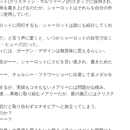
ット(クリスティン・マルツァーノ)のスタッフに採用され、
画を書き上げるのだが、シャーロットはそれらを自分の作
に使用していた。
ロットに同行するも、シャーロットは誰にも紹介してくれ
だ」と言う声に驚くと、いつかシャーロットの自宅で出く
・ヒューズ)だった。
ィには、ガーデン・デザインは無意味に思えるらしい。
告がーー。シャーロットにクビを言い渡され、書きためた
ーー、チェルシー・フラワーショーに出展して金メダルを
格するが、実績もコネもないメアリーには問題が山積み。
達……果敢に取り組むメアリーだが、庭の施工にはクリステ
切だと取り合わずエチオピアへと旅立ってしまう。
のか？
ーー？