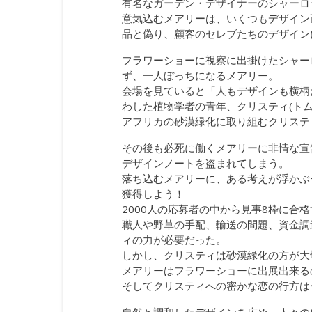
有名なガーデン・デザイナーのシャーロ
意気込むメアリーは、いくつもデザイン
品と偽り、顧客のセレブたちのデザイン
フラワーショーに視察に出掛けたシャー
ず、一人ぼっちになるメアリー。
会場を見ていると「人もデザインも横柄
わした植物学者の青年、クリスティ(トム
アフリカの砂漠緑化に取り組むクリステ
その後も必死に働くメアリーに非情な宣
デザインノートを盗まれてしまう。
落ち込むメアリーに、ある考えが浮かぶ
獲得しよう！
2000人の応募者の中から見事8枠に合
職人や野草の手配、輸送の問題、資金調
ィの力が必要だった。
しかし、クリスティは砂漠緑化の方が大
メアリーはフラワーショーに出展出来る
そしてクリスティへの密かな恋の行方は