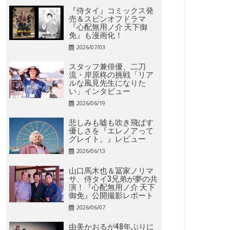
『侍タイ』コミックス発
売＆スピンオフドラマ
『心配無用ノ介 天下御
免』も漫画化！
2026/07/03
スタッフ兼俳優、二刀
流・岸原柊の挑戦「リア
ルな風見先生になりた
い」インタビュー
2026/06/19
悲しみも嘘も吹き飛ばす
優しさを『エレノアって
グレイト。』レビュー
2026/06/13
山口馬木也＆冨家ノリマ
サ、侍タイ3兄弟が夢の共
演！『心配無用ノ介 天下
御免』公開撮影レポート
2026/06/07
由美かおるが48年ぶりに