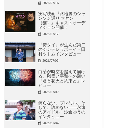
2026/07/16
実写映画『路地裏のシャ
ンソン通り マヤン
（猫）』キャストオーデ
ィション開催！
2026/07/12
『侍タイ』が生んだ第二
のシンデレラボーイ・田
村ツトムインタビュー
2026/07/09
白菊が時空を超えて届け
る、慰霊と平和への願い
『君と花火と約束と』レ
ビュー
2026/07/07
飾らない。ブレない。そ
して、諦めない――永遠
のアイドル・沙倉ゆうの
インタビュー
2026/07/04