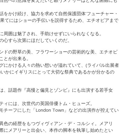
自然への意識を変えたいと願うメアリーはどんな困難にも
話をかけ続け、協力を求めて自然保護団体’フューチャー・
、果てにはショーの手伝いを説得するため、エチオピアまで
に周囲は魅了され、手助けせずにいられなくなる。
の心すら次第にほだしていくのだ。
ンドの野草の美、フラワーショーの芸術的な美、エチオピ
ことが出来る。
グにかける人々の熱い想いが溢れていて、(ライバル出展者
)いかにイギリスにとって大切な祭典であるかが分かるの
は、話題作『高慢と偏見とゾンビ』にも出演する若手女
ティには、次世代の英国俳優トム・ヒューズ。
ーフにした「London Town」などの出演作が控えてい
異色の経歴をもつヴィヴィアン・デ・コルシィ。メアリ
際にメアリーと出会い、本作の脚本を執筆し始めたとい