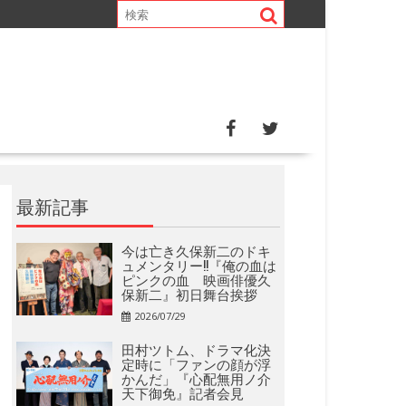
最新記事
今は亡き久保新二のドキ
ュメンタリー!!『俺の血は
ピンクの血 映画俳優久
保新二』初日舞台挨拶
2026/07/29
田村ツトム、ドラマ化決
定時に「ファンの顔が浮
かんだ」『心配無用ノ介
天下御免』記者会見