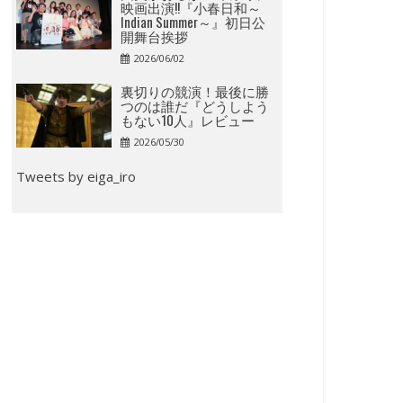
映画出演!!『小春日和～
Indian Summer～』初日公
開舞台挨拶
2026/06/02
裏切りの競演！最後に勝
つのは誰だ『どうしよう
もない10人』レビュー
2026/05/30
Tweets by eiga_iro