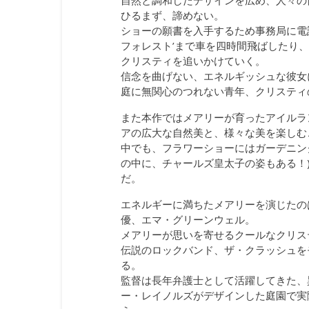
自然と調和したデザインを広め、人々の
ひるまず、諦めない。
ショーの願書を入手するため事務局に電
フォレスト’まで車を四時間飛ばしたり
クリスティを追いかけていく。
信念を曲げない、エネルギッシュな彼女
庭に無関心のつれない青年、クリスティ
また本作ではメアリーが育ったアイルラ
アの広大な自然美と、様々な美を楽しむ
中でも、フラワーショーにはガーデニン
の中に、チャールズ皇太子の姿もある！
だ。
エネルギーに満ちたメアリーを演じたの
優、エマ・グリーンウェル。
メアリーが思いを寄せるクールなクリス
伝説のロックバンド、ザ・クラッシュをモチ
る。
監督は長年弁護士として活躍してきた、
ー・レイノルズがデザインした庭園で実