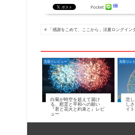
Pocket
投
「感謝をこめて、ここから」涼夏ロングイン
稿
ナ
ビ
ゲ
ー
先取りレビュー
先取りレ
シ
ョ
ン
白菊が時空を超えて届け
悲し
る、慰霊と平和への願い
しさ
『君と花火と約束と』レビ
イト
ュー