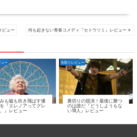
タビュー
何も起きない青春コメディ『セトウツミ』レビュー
ビュー
先取りレビュー
みも嘘も吹き飛ばす優
裏切りの競演！最後に勝つ
を『エレノアってグレ
のは誰だ『どうしようもな
。』レビュー
い10人』レビュー