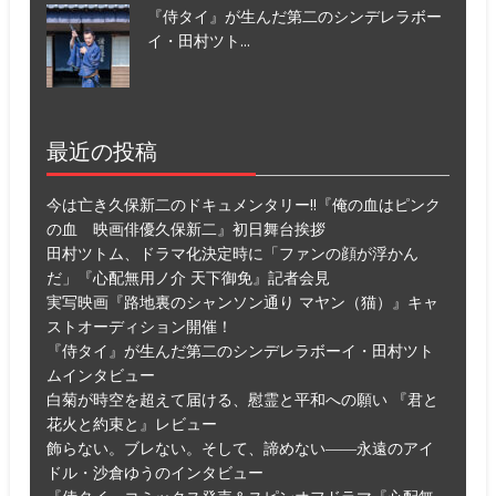
『侍タイ』が生んだ第二のシンデレラボー
イ・田村ツト...
最近の投稿
今は亡き久保新二のドキュメンタリー!!『俺の血はピンク
の血 映画俳優久保新二』初日舞台挨拶
田村ツトム、ドラマ化決定時に「ファンの顔が浮かん
だ」『心配無用ノ介 天下御免』記者会見
実写映画『路地裏のシャンソン通り マヤン（猫）』キャ
ストオーディション開催！
『侍タイ』が生んだ第二のシンデレラボーイ・田村ツト
ムインタビュー
白菊が時空を超えて届ける、慰霊と平和への願い 『君と
花火と約束と』レビュー
飾らない。ブレない。そして、諦めない――永遠のアイ
ドル・沙倉ゆうのインタビュー