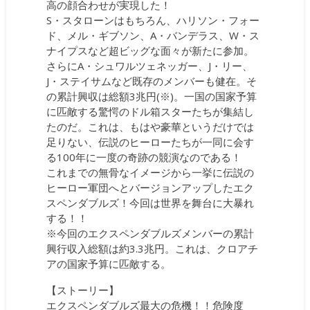
高の顔合わせが実現した！
S・スタローンはもちろん、ハリソン・フォー
ド、メル・ギブソン、A・バンデラス、W・ス
ナイプスなど超ビッグな面々が新たに参加。
さらにA・シュワルツェネッガー、J・リー、
J・ステイサムなど既存のメンバーも健在。そ
の累計興収は総額3兆円(※)。一国の国家予算
に匹敵する驚愕のドル箱スターたちが集結し
たのだ。これは、もはや豪華というだけでは
足りない、伝説のヒーローたちが一同に会す
る100年に一度の奇跡の競演なのである！
これまでの無骨なイメージから一挙に伝説の
ヒーロー軍団へとバージョンアップしたエク
スペンダブルズ！今回は世界を舞台に大暴れ
する！！
※今回のエクスペンダブルズメンバーの累計
興行収入総額は約3.3兆円。これは、クロアチ
アの国家予算に匹敵する。
【ストーリー】
エクスペンダブルズ最大の危機！！危険度