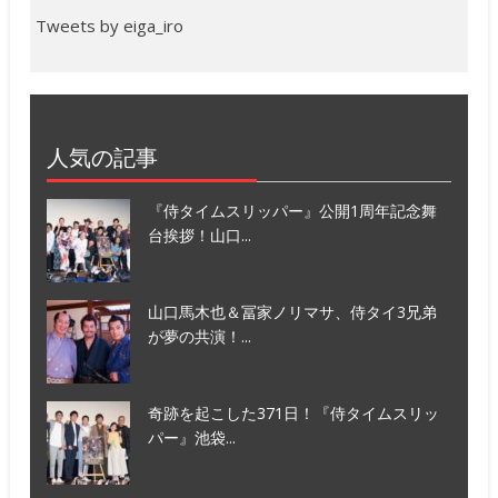
Tweets by eiga_iro
人気の記事
『侍タイムスリッパー』公開1周年記念舞
台挨拶！山口...
山口馬木也＆冨家ノリマサ、侍タイ3兄弟
が夢の共演！...
奇跡を起こした371日！『侍タイムスリッ
パー』池袋...