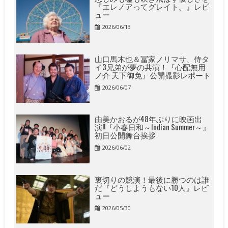
『エレノアってグレイト。』レビ
ュー
2026/06/13
山口馬木也＆冨家ノリマサ、侍タ
イ3兄弟が夢の共演！『心配無用
ノ介 天下御免』公開撮影レポート
2026/06/07
由美かおるが48年ぶりに映画出
演!!『小春日和～Indian Summer～』
初日公開舞台挨拶
2026/06/02
裏切りの競演！最後に勝つのは誰
だ『どうしようもない10人』レビ
ュー
2026/05/30