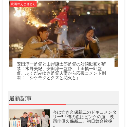
映画のえとせとら
安田淳一監督と山岸謙太郎監督の対談動画が解
禁！水野美紀、安田淳一監督、上田慎一郎監
督、ふくだみゆき監督夫妻から応援コメント到
着！『シケモクとクズと花火と』
最新記事
今は亡き久保新二のドキュメンタ
リー!!『俺の血はピンクの血 映
画俳優久保新二』初日舞台挨拶