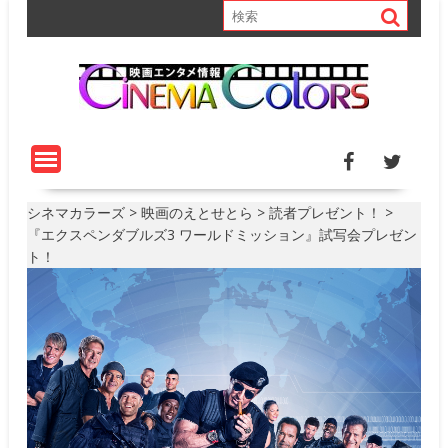
S
k
i
p
t
o
c
o
n
t
シネマカラーズ
>
映画のえとせとら
>
読者プレゼント！
>
e
『エクスペンダブルズ3 ワールドミッション』試写会プレゼン
n
ト！
t