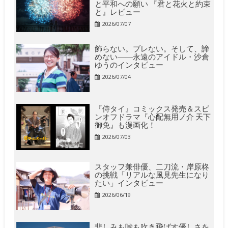
と平和への願い 『君と花火と約束
と』レビュー
2026/07/07
飾らない。ブレない。そして、諦
めない――永遠のアイドル・沙倉
ゆうのインタビュー
2026/07/04
『侍タイ』コミックス発売＆スピ
ンオフドラマ『心配無用ノ介 天下
御免』も漫画化！
2026/07/03
スタッフ兼俳優、二刀流・岸原柊
の挑戦「リアルな風見先生になり
たい」インタビュー
2026/06/19
悲しみも嘘も吹き飛ばす優しさを