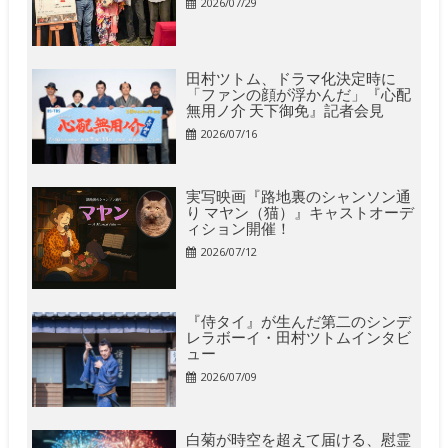
2026/07/29
田村ツトム、ドラマ化決定時に
「ファンの顔が浮かんだ」『心配
無用ノ介 天下御免』記者会見
2026/07/16
実写映画『路地裏のシャンソン通
り マヤン（猫）』キャストオーデ
ィション開催！
2026/07/12
『侍タイ』が生んだ第二のシンデ
レラボーイ・田村ツトムインタビ
ュー
2026/07/09
白菊が時空を超えて届ける、慰霊