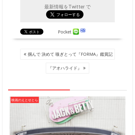
最新情報をTwitter で
Pocket
投
掴んで 決めて 嗅ぎとって『FORMA』鑑賞記
稿
ナ
『アオハライド』
ビ
ゲ
ー
シ
ョ
映画のえとせとら
ン