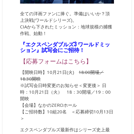
全ての洋画ファンに捧ぐ。準備はいいか？頂
上決戦(ワールドシリーズ)。
CIAから下されたミッション：地球規模の捕獲
作戦、始動！
『エクスペンダブルズ3 ワールドミッ
ション』試写会にご招待！
【応募フォームはこちら】
【開映日時】10月21日(火)
18:00開場／
18:30開映
※試写会日時変更のお知らせ＜変更後＞ 日
時：10月21日（火） 18：30開場／19：00
開映
【会場】なかのZEROホール
【ご招待数】10組20名 ＜応募締切10月13日
＞
エクスペンダブルズ最新作はシリーズ史上最