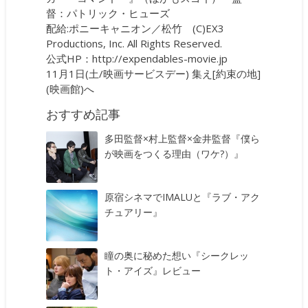
督：パトリック・ヒューズ
配給:ポニーキャニオン／松竹 (C)EX3
Productions, Inc. All Rights Reserved.
公式HP：
http://expendables-movie.jp
11月1日(土/映画サービスデー) 集え[約束の地]
(映画館)へ
おすすめ記事
多田監督×村上監督×金井監督『僕ら
が映画をつくる理由（ワケ?）』
原宿シネマでIMALUと『ラブ・アク
チュアリー』
瞳の奥に秘めた想い『シークレッ
ト・アイズ』レビュー