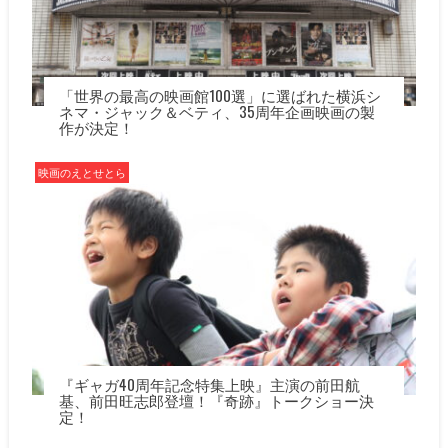
「世界の最高の映画館100選」に選ばれた横浜シ
ネマ・ジャック＆ベティ、35周年企画映画の製
作が決定！
映画のえとせとら
『ギャガ40周年記念特集上映』主演の前田航
基、前田旺志郎登壇！『奇跡』トークショー決
定！