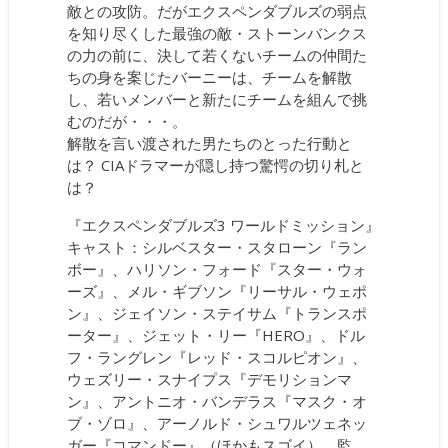
敵との攻防。だがエクスペンダブルズの弱点
を知り尽くした最強の敵・ストーンバンクス
の力の前に、決して若くないチームの仲間た
ちの身を案じたバーニーは、チームを解散
し、若いメンバーと新たにチームを組んで挑
むのだが・・・。
解散を言い渡された男たちのとった行動と
は？ CIAドラマーが隠し持つ驚愕の切り札と
は？
『エクスペンダブルズ3 ワールドミッション』
キャスト：シルベスター・スタローン『ラン
ボー』、ハリソン・フォード『スター・ウォ
ーズ』、メル・ギブソン『リーサル・ウェポ
ン』、ジェイソン・ステイサム『トランスポ
ーター』、ジェット・リー『HERO』、ドル
フ・ラングレン『レッド・スコルピオン』、
ウェズリー・スナイプス『デモリションマ
ン』、アントニオ・バンデラス『マスク・オ
ブ・ゾロ』、アーノルド・シュワルツェネッ
ガー『コマンドー』（ほかもスゴイ） 監