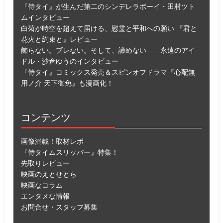
『侍タイ』が生んだ第二のシンデレラボーイ・田村ツト
ムインタビュー
白菊が時空を超えて届ける、慰霊と平和への願い 『君と
花火と約束と』レビュー
飾らない。ブレない。そして、諦めない――永遠のアイ
ドル・沙倉ゆうのインタビュー
『侍タイ』コミックス発売＆スピンオフドラマ『心配無
用ノ介 天下御免』も漫画化！
コンテンツ
画像満載！取材レポ
『侍タイムスリッパー』特集！
先取りレビュー
映画のえとせとら
映画なコラム
エンタメな情報
お問合せ・スタッフ募集