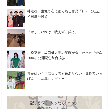
林遣都、生涯で心に強く残る作品『しゃぼん玉』
初日舞台挨拶
『かしこい狗は、吠えずに笑う』
小松菜奈、坂口健太郎の笑顔が救いだった『余命
10年』公開記念舞台挨拶
青春はいくつになっても色あせない『世界でいち
ばん長い写真』レビュー
記事が気に入ったらいいね !
最新情報をお届け！