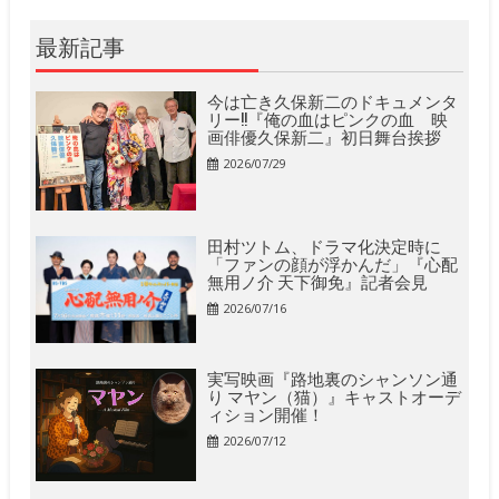
最新記事
今は亡き久保新二のドキュメンタ
リー!!『俺の血はピンクの血 映
画俳優久保新二』初日舞台挨拶
2026/07/29
田村ツトム、ドラマ化決定時に
「ファンの顔が浮かんだ」『心配
無用ノ介 天下御免』記者会見
2026/07/16
実写映画『路地裏のシャンソン通
り マヤン（猫）』キャストオーデ
ィション開催！
2026/07/12