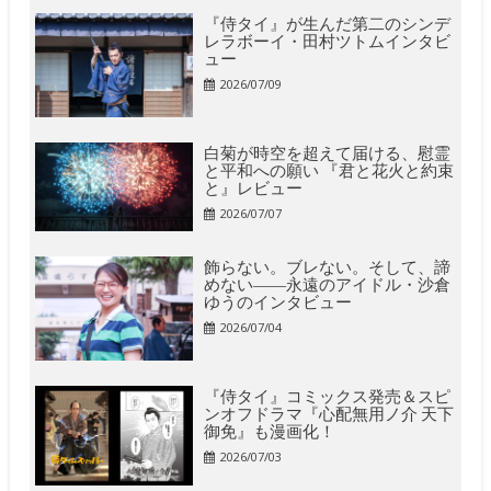
『侍タイ』が生んだ第二のシンデ
レラボーイ・田村ツトムインタビ
ュー
2026/07/09
白菊が時空を超えて届ける、慰霊
と平和への願い 『君と花火と約束
と』レビュー
2026/07/07
飾らない。ブレない。そして、諦
めない――永遠のアイドル・沙倉
ゆうのインタビュー
2026/07/04
『侍タイ』コミックス発売＆スピ
ンオフドラマ『心配無用ノ介 天下
御免』も漫画化！
2026/07/03