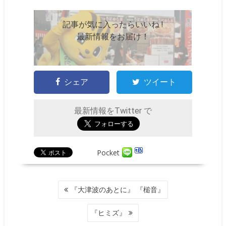
記事が気に入ったらいいね !
最新情報をお届け！
シェア
ツイート
最新情報をTwitter で
Pocket
投
『大津波のあとに』 『槌音』
稿
ナ
『ヒミズ』
ビ