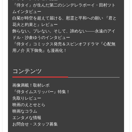
『侍タイ』が生んだ第二のシンデレラボーイ・田村ツト
ムインタビュー
白菊が時空を超えて届ける、慰霊と平和への願い 『君と
花火と約束と』レビュー
飾らない。ブレない。そして、諦めない――永遠のアイ
ドル・沙倉ゆうのインタビュー
『侍タイ』コミックス発売＆スピンオフドラマ『心配無
用ノ介 天下御免』も漫画化！
コンテンツ
画像満載！取材レポ
『侍タイムスリッパー』特集！
先取りレビュー
映画のえとせとら
映画なコラム
エンタメな情報
お問合せ・スタッフ募集