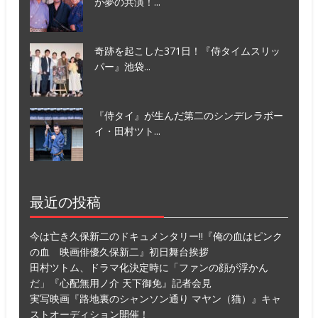
が夢の共演！...
奇跡を起こした371日！『侍タイムスリッ
パー』池袋...
『侍タイ』が生んだ第二のシンデレラボー
イ・田村ツト...
最近の投稿
今は亡き久保新二のドキュメンタリー!!『俺の血はピンク
の血 映画俳優久保新二』初日舞台挨拶
田村ツトム、ドラマ化決定時に「ファンの顔が浮かん
だ」『心配無用ノ介 天下御免』記者会見
実写映画『路地裏のシャンソン通り マヤン（猫）』キャ
ストオーディション開催！