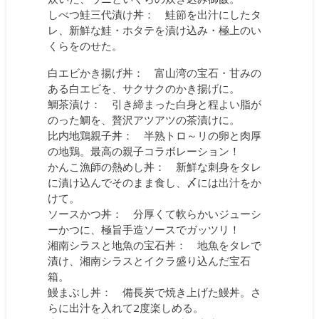
しべつ鮭三代漬け丼： 鮭節を出汁にしたタ
レ、新鮮な鮭・ホタテを漬け込み・極上のい
くらをのせた。
白エビかき揚げ丼： 富山湾の宝石・甘みの
ある白エビを、サクサクのかき揚げに。
鯛茶漬け： 引き締まった白身と程よい脂が
のった鯛を、贅沢アツアツの茶漬けに。
比内地鶏親子丼： 半熟トロ～リの卵と肉厚
の地鶏。最高の親子コラボレーション！
かんこ漁師の熱めし丼： 新鮮な刺身をタレ
に漬け込んでそのまま食し、〆には出汁をか
けて。
ソースかつ丼： 分厚くて軟らかいジューシ
ーかつに、極旨手造ソースでガッツリ！
湘南シラスと地魚の宝石丼： 地魚をタレで
漬け、湘南シラスとイクラ盛り込んだ宝石
箱。
鰻まぶし丼： 備長炭で焼き上げた鰻丼。さ
らに出汁を入れて2度楽しめる。