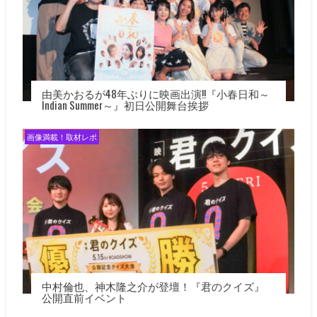
由美かおるが48年ぶりに映画出演!!『小春日和～
Indian Summer～』初日公開舞台挨拶
画像満載！取材レポ
中村倫也、神木隆之介が登壇！『君のクイズ』
公開直前イベント