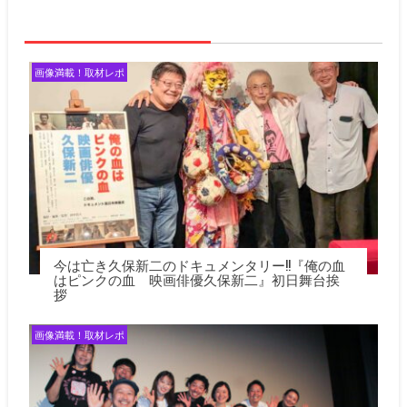
ゲ
ー
シ
ョ
画像満載！取材レポ
ン
今は亡き久保新二のドキュメンタリー!!『俺の血
はピンクの血 映画俳優久保新二』初日舞台挨
拶
画像満載！取材レポ