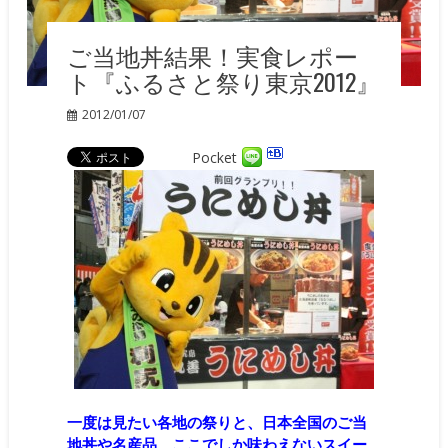
ご当地丼結果！実食レポー
ト『ふるさと祭り東京2012』
2012/01/07
Pocket
一
度は見たい各地の祭りと、日本全国のご当
地丼や名産品、ここでしか味わえないスイー