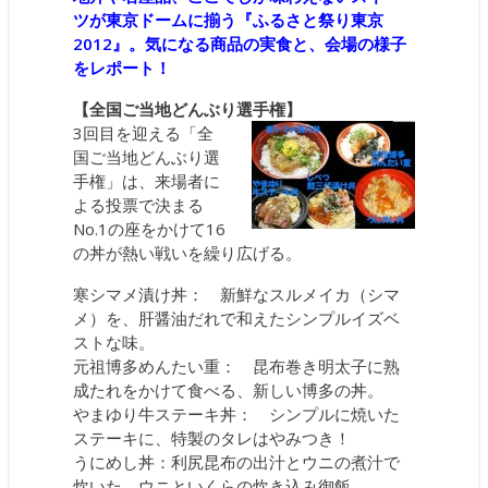
ツが東京ドームに揃う『ふるさと祭り東京
2012』。気になる商品の実食と、会場の様子
をレポート！
【全国ご当地どんぶり選手権】
3回目を迎える「全
国ご当地どんぶり選
手権」は、来場者に
よる投票で決まる
No.1の座をかけて16
の丼が熱い戦いを繰り広げる。
寒シマメ漬け丼： 新鮮なスルメイカ（シマ
メ）を、肝醤油だれで和えたシンプルイズベ
ストな味。
元祖博多めんたい重： 昆布巻き明太子に熟
成たれをかけて食べる、新しい博多の丼。
やまゆり牛ステーキ丼： シンプルに焼いた
ステーキに、特製のタレはやみつき！
うにめし丼：利尻昆布の出汁とウニの煮汁で
炊いた、ウニといくらの炊き込み御飯。