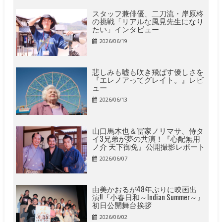
スタッフ兼俳優、二刀流・岸原柊
の挑戦「リアルな風見先生になり
たい」インタビュー
2026/06/19
悲しみも嘘も吹き飛ばす優しさを
『エレノアってグレイト。』レビ
ュー
2026/06/13
山口馬木也＆冨家ノリマサ、侍タ
イ3兄弟が夢の共演！『心配無用
ノ介 天下御免』公開撮影レポート
2026/06/07
由美かおるが48年ぶりに映画出
演!!『小春日和～Indian Summer～』
初日公開舞台挨拶
2026/06/02