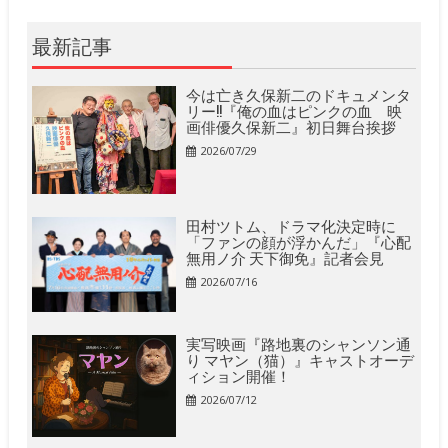
最新記事
今は亡き久保新二のドキュメンタ
リー!!『俺の血はピンクの血 映
画俳優久保新二』初日舞台挨拶
2026/07/29
田村ツトム、ドラマ化決定時に
「ファンの顔が浮かんだ」『心配
無用ノ介 天下御免』記者会見
2026/07/16
実写映画『路地裏のシャンソン通
り マヤン（猫）』キャストオーデ
ィション開催！
2026/07/12