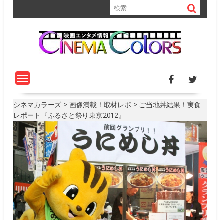
S
k
i
p
t
o
c
o
n
t
シネマカラーズ
>
画像満載！取材レポ
>
ご当地丼結果！実食
e
レポート『ふるさと祭り東京2012』
n
t