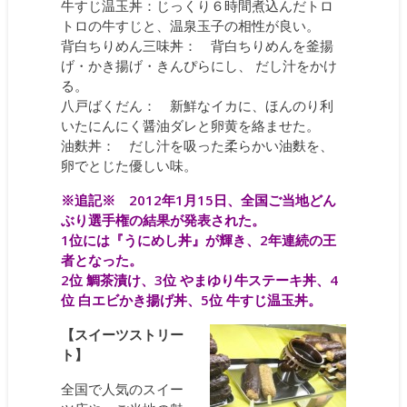
牛すじ温玉丼：じっくり６時間煮込んだトロ
トロの牛すじと、温泉玉子の相性が良い。
背白ちりめん三味丼： 背白ちりめんを釜揚
げ・かき揚げ・きんぴらにし、 だし汁をかけ
る。
八戸ばくだん： 新鮮なイカに、ほんのり利
いたにんにく醤油ダレと卵黄を絡ませた。
油麩丼： だし汁を吸った柔らかい油麩を、
卵でとじた優しい味。
※追記※ 2012年1月15日、全国ご当地どん
ぶり選手権の結果が発表された。
1位には『うにめし丼』が輝き、2年連続の王
者となった。
2位 鯛茶漬け、3位 やまゆり牛ステーキ丼、4
位 白エビかき揚げ丼、5位 牛すじ温玉丼。
【スイーツストリー
ト】
全国で人気のスイー