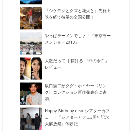
『シケモクとクズと花火と』先行上
映を経て待望の全国公開！
やっぱラーメンでしょ！『東京ラー
メンショー2013』
大敵だって 手懐ける 『罪の余白』
レビュー
坂口憲二がタグ・ホイヤー〈リン
ク〉コレクション新作発表会に参
加。
Happy Birthday dear シアターカフ
ェ！！『シアターカフェ3周年記念
大解放祭』体験記