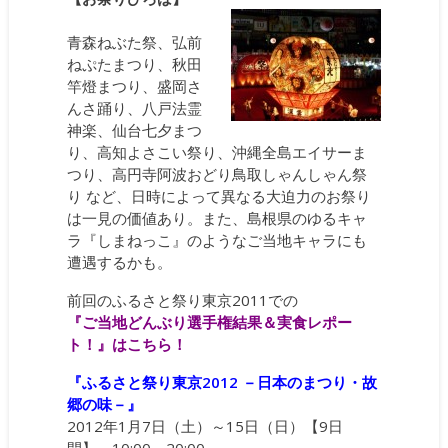
青森ねぶた祭、弘前
ねぷたまつり、秋田
竿燈まつり、盛岡さ
んさ踊り、八戸法霊
神楽、仙台七夕まつ
り、高知よさこい祭り、沖縄全島エイサーま
つり、高円寺阿波おどり鳥取しゃんしゃん祭
り など、日時によって異なる大迫力のお祭り
は一見の価値あり。また、島根県のゆるキャ
ラ『しまねっこ』のようなご当地キャラにも
遭遇するかも。
前回のふるさと祭り東京2011での
『ご当地どんぶり選手権結果＆実食レポー
ト！』はこちら！
『ふるさと祭り東京2012 －日本のまつり・故
郷の味－』
2012年1月7日（土）～15日（日）【9日
間】 10:00～20:00