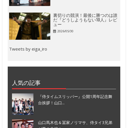
裏切りの競演！最後に勝つのは誰
だ『どうしようもない10人』レビ
ュー
2026/05/30
Tweets by eiga_iro
人気の記事
『侍タイムスリッパー』公開1周年記念舞
台挨拶！山口...
山口馬木也＆冨家ノリマサ、侍タイ3兄弟