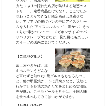
ツ店や、ご当地の魅
力たっぷりの隠れた名店が集結する魅惑のス
トリート。定番商品だけでなく、ここでしか
味わうことができない限定商品は見逃せな
い。アツアツの揚げパンの中にアイスクリー
ムを入れた“アイスコルネット”、串かつにそっ
くりな“串かつシュー”、メガホンサイズの“パ
リパリクレープ”などなど、見た目にも楽しい
スイーツの誘惑に負けてください。
【ご当地グルメ】
富士宮やきそば、津
山ホルモンうどんな
ど言わずと知れたB級グルメももちろんのこ
と、蟹の甲羅焼き、うに貝焼きなど、現地に
行かずとも各地の焼きたてを楽しめる実演販
売が魅力。ご当地ビールを片手に、全国の味
を食べ比べしてみてはいかがですか。
【お祭りひろば】