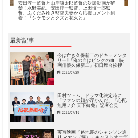
安田淳一監督と山岸謙太郎監督の対談動画が解
禁！水野美紀、安田淳一監督、上田慎一郎監
督、ふくだみゆき監督夫妻から応援コメント到
着！『シケモクとクズと花火と』
最新記事
今は亡き久保新二のドキュメンタ
リー!!『俺の血はピンクの血 映
画俳優久保新二』初日舞台挨拶
2026/07/29
田村ツトム、ドラマ化決定時に
「ファンの顔が浮かんだ」『心配
無用ノ介 天下御免』記者会見
2026/07/16
実写映画『路地裏のシャンソン通
り マヤン（猫）』キャストオーデ