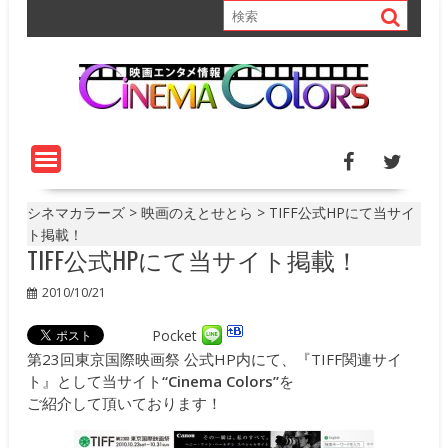
S
k
i
p
t
o
c
o
n
t
シネマカラーズ
>
映画のえとせとら
>
TIFF公式HPにて当サイ
e
ト掲載！
TIFF公式HPにて当サイト掲載！
n
t
2010/10/21
Pocket
第23回東京国際映画祭 公式HP内にて、『TIFF関連サイ
ト』として当サイト
“Cinema Colors”
を
ご紹介して頂いております！