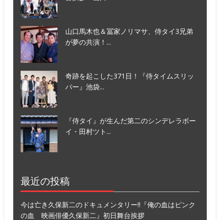
山口馬木也＆冨家ノリマサ、侍タイ3兄弟
が夢の共演！...
奇跡を起こした371日！『侍タイムスリッ
パー』池袋...
『侍タイ』が生んだ第二のシンデレラボー
イ・田村ツト...
最近の投稿
今は亡き久保新二のドキュメンタリー!!『俺の血はピンク
の血 映画俳優久保新二』初日舞台挨拶