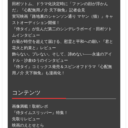
田村ツトム、ドラマ化決定時に「ファンの顔が浮かん
だ」『心配無用ノ介 天下御免』記者会見
実写映画『路地裏のシャンソン通り マヤン（猫）』キャ
ストオーディション開催！
『侍タイ』が生んだ第二のシンデレラボーイ・田村ツト
ムインタビュー
白菊が時空を超えて届ける、慰霊と平和への願い 『君と
花火と約束と』レビュー
飾らない。ブレない。そして、諦めない――永遠のアイ
ドル・沙倉ゆうのインタビュー
『侍タイ』コミックス発売＆スピンオフドラマ『心配無
用ノ介 天下御免』も漫画化！
コンテンツ
画像満載！取材レポ
『侍タイムスリッパー』特集！
先取りレビュー
映画のえとせとら