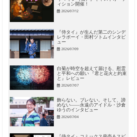
ィション開催！
2026/07/12
『侍タイ』が生んだ第二のシンデ
レラボーイ・田村ツトムインタビ
ュー
2026/07/09
白菊が時空を超えて届ける、慰霊
と平和への願い 『君と花火と約束
と』レビュー
2026/07/07
飾らない。ブレない。そして、諦
めない――永遠のアイドル・沙倉
ゆうのインタビュー
2026/07/04
『侍タイ』コミックス発売＆スピ