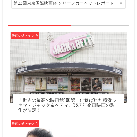
ビ
第23回東京国際映画祭 グリーンカーペットレポート！
ゲ
ー
シ
ョ
ン
映画のえとせとら
「世界の最高の映画館100選」に選ばれた横浜シ
ネマ・ジャック＆ベティ、35周年企画映画の製
作が決定！
映画のえとせとら