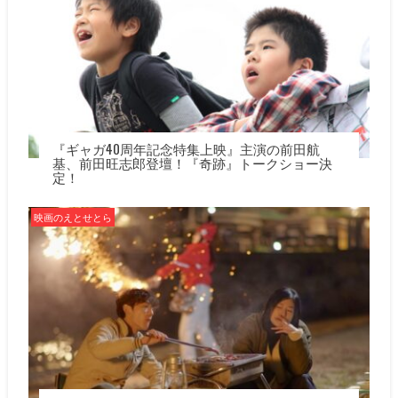
『ギャガ40周年記念特集上映』主演の前田航
基、前田旺志郎登壇！『奇跡』トークショー決
定！
映画のえとせとら