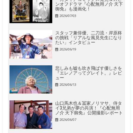
ンオフドラマ『心配無用ノ介 天下
御免』も漫画化！
2026/07/03
スタッフ兼俳優、二刀流・岸原柊
の挑戦「リアルな風見先生になり
たい」インタビュー
2026/06/19
悲しみも嘘も吹き飛ばす優しさを
『エレノアってグレイト。』レビ
ュー
2026/06/13
山口馬木也＆冨家ノリマサ、侍タ
イ3兄弟が夢の共演！『心配無用
ノ介 天下御免』公開撮影レポート
2026/06/07