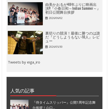
由美かおるが48年ぶりに映画出
演!!『小春日和～Indian Summer～』
初日公開舞台挨拶
2026/06/02
裏切りの競演！最後に勝つのは誰
だ『どうしようもない10人』レビ
ュー
2026/05/30
Tweets by eiga_iro
人気の記事
『侍タイムスリッパー』公開1周年記念舞
台挨拶！山口...