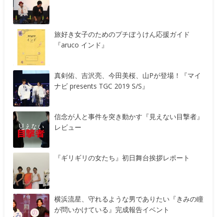
旅好き女子のためのプチぼうけん応援ガイド
『aruco インド』
真剣佑、吉沢亮、今田美桜、山Pが登場！『マイ
ナビ presents TGC 2019 S/S』
信念が人と事件を突き動かす『見えない目撃者』
レビュー
『ギリギリの女たち』初日舞台挨拶レポート
横浜流星、守れるような男でありたい『きみの瞳
が問いかけている』完成報告イベント