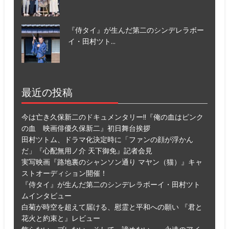
『侍タイ』が生んだ第二のシンデレラボー
イ・田村ツト...
最近の投稿
今は亡き久保新二のドキュメンタリー!!『俺の血はピンク
の血 映画俳優久保新二』初日舞台挨拶
田村ツトム、ドラマ化決定時に「ファンの顔が浮かん
だ」『心配無用ノ介 天下御免』記者会見
実写映画『路地裏のシャンソン通り マヤン（猫）』キャ
ストオーディション開催！
『侍タイ』が生んだ第二のシンデレラボーイ・田村ツト
ムインタビュー
白菊が時空を超えて届ける、慰霊と平和への願い 『君と
花火と約束と』レビュー