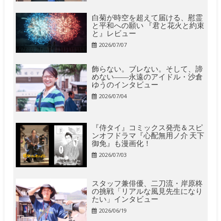
白菊が時空を超えて届ける、慰霊
と平和への願い 『君と花火と約束
と』レビュー
2026/07/07
飾らない。ブレない。そして、諦
めない――永遠のアイドル・沙倉
ゆうのインタビュー
2026/07/04
『侍タイ』コミックス発売＆スピ
ンオフドラマ『心配無用ノ介 天下
御免』も漫画化！
2026/07/03
スタッフ兼俳優、二刀流・岸原柊
の挑戦「リアルな風見先生になり
たい」インタビュー
2026/06/19