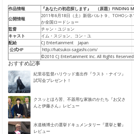
作品情報
『あなたの初恋探します』 （原題）FINDING MR.
2011年6月18日（土）新宿バルト９、TOHOシ
公開情報
か全国ロードショー
監督
チャン・ユジョン
キャスト
イム・スジョン、コン・ユ
配給
CJ Entertainment Japan
公式HP
http://hatsukoi-sagashi.com/
©2010 CJ Entertainment Inc. All Rights Reserved
おすすめ記事
紀里谷監督ハリウッド進出作『ラスト・ナイツ』
試写会プレゼント！
クスッとほろ苦、不器用な家族のかたち『お父さ
んと伊藤さん』レビュー
水道橋博士の選挙ドキュメンタリー『選挙と鬱』
レビュー