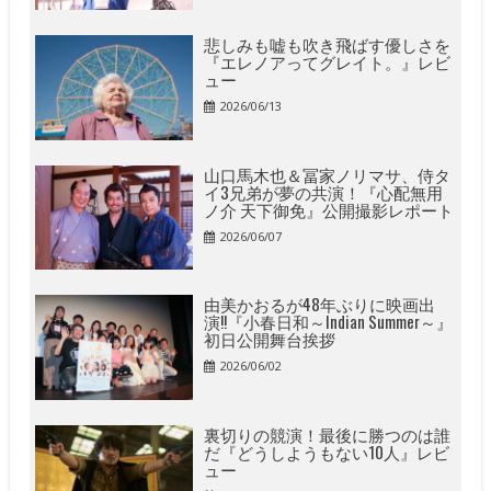
悲しみも嘘も吹き飛ばす優しさを
『エレノアってグレイト。』レビ
ュー
2026/06/13
山口馬木也＆冨家ノリマサ、侍タ
イ3兄弟が夢の共演！『心配無用
ノ介 天下御免』公開撮影レポート
2026/06/07
由美かおるが48年ぶりに映画出
演!!『小春日和～Indian Summer～』
初日公開舞台挨拶
2026/06/02
裏切りの競演！最後に勝つのは誰
だ『どうしようもない10人』レビ
ュー