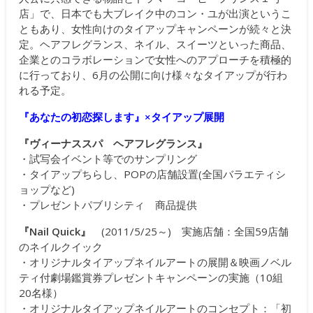
店」で、日本でも大ブレイク中のコン・ユが出演というこ
ともあり、女性向けのタイアップキャンペーンが続々と決
定。ヘアフレグランス、ネイル、スイーツといった商品、
企業とのコラボレーションで女性へのアプローチを積極的
に行っており、6月の公開に向け様々なタイアップが行わ
れる予定。
『あなたの初恋探します』×タイアップ展開
『ヴィーナススパ ヘアフレグランス』
・試写会イベント等でのサンプリング
・タイアップちらし、POPの店舗設置(全国バラエティシ
ョップなど)
・プレゼントパブリシティ 商品提供
『Nail Quick』
(2011/5/25～) 実施店舗：全国59店舗
のネイルクイック
・オリジナルタイアップネイルアートの展開＆映画ノベル
ティ付劇場鑑賞券プレゼントキャンペーンの実施（10組
20名様）
・オリジナルタイアップネイルアートのコンセプト：「初