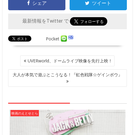
シェア
ツイート
最新情報をTwitter で
Pocket
投
UVERworld、ドームライブ映像を先行上映！
稿
ナ
大人が本気で遊ぶとこうなる！『虹色戦隊☆ゲインボウ』
ビ
ゲ
ー
シ
ョ
ン
映画のえとせとら