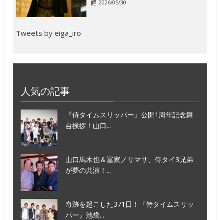
2026/05/30
Tweets by eiga_iro
人気の記事
『侍タイムスリッパー』公開1周年記念舞
台挨拶！山口...
山口馬木也＆冨家ノリマサ、侍タイ3兄弟
が夢の共演！...
奇跡を起こした371日！『侍タイムスリッ
パー』池袋...