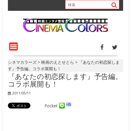
S
k
i
p
t
o
c
o
n
t
シネマカラーズ
>
映画のえとせとら
>
『あなたの初恋探しま
e
す』予告編。コラボ展開も！
『あなたの初恋探します』予告編。
n
t
コラボ展開も！
2011/05/11
Pocket