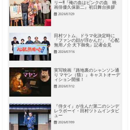
リー!!『俺の血はピンクの血 映
画俳優久保新二』初日舞台挨拶
2026/07/29
田村ツトム、ドラマ化決定時に
「ファンの顔が浮かんだ」『心配
無用ノ介 天下御免』記者会見
2026/07/16
実写映画『路地裏のシャンソン通
り マヤン（猫）』キャストオーデ
ィション開催！
2026/07/12
『侍タイ』が生んだ第二のシンデ
レラボーイ・田村ツトムインタビ
ュー
2026/07/09