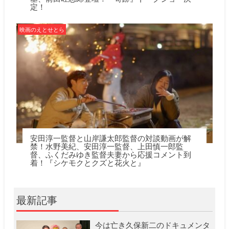
定！
映画のえとせとら
安田淳一監督と山岸謙太郎監督の対談動画が解
禁！水野美紀、安田淳一監督、上田慎一郎監
督、ふくだみゆき監督夫妻から応援コメント到
着！『シケモクとクズと花火と』
最新記事
今は亡き久保新二のドキュメンタ