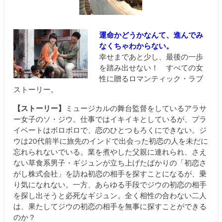
運命かどうかなんて、進んでみ
なくちゃわからない。
幸せまであと少し、最後の一歩
を踏み出せない！ すべての女
性に贈るロマンティック・ラブ
ストーリー。
【ストーリー】
ミュージカルの舞台監督をしているアラサ
ー女子のソ・ジウ。仕事ではイキイキとしているが、プラ
イベートはボロボロで、恋のひとつもろくにできない。ジ
ウは20代前半に旅先のインドで出会った初恋の人を未だに
忘れられないでいる。業を煮やした父親に連れられ、さえ
ない草食系男子・ギジュンが立ち上げたばかりの「初恋さ
がし株式会社」を訪ね初恋の相手を探すことになるが、乗
り気になれない。一方、あらゆる手段でジウの初恋の相手
を探し出そうと必死なギジュン。全く相性の合わない二人
は、果たしてジウの初恋の相手を無事に探すことができる
のか？