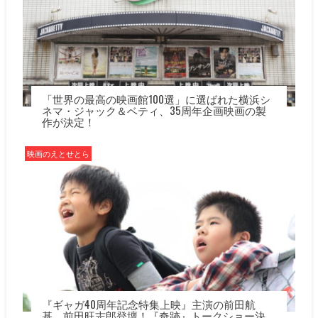
「世界の最高の映画館100選」に選ばれた横浜シ
ネマ・ジャック＆ベティ、35周年企画映画の製
作が決定！
映画のえとせとら
『ギャガ40周年記念特集上映』主演の前田航
基、前田旺志郎登壇！『奇跡』トークショー決