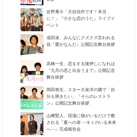
佐野勇斗「大自信作です！本当
に！」『小さな恋のうた』ライブイ
ベント
成田凌、みんなにクズクズ言われる
役『愛がなんだ』公開記念舞台挨拶
高橋一生、恋をする後押しになれば
『九月の恋と出会うまで』公開記念
舞台挨拶
岡田将生、スター大泉洋の隣で「自
分も輝きたい」『そらのレストラ
ン』公開記念舞台挨拶
山﨑賢人、現場に猫がいるだけで癒
される『夏への扉 ―キミのいる未来
へ―』完成報告会