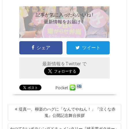
記事が気に入ったらいいね !
最新情報をお届け！
シェア
ツイート
最新情報をTwitter で
Pocket
投
堤真一、柳楽のハグに「なんでやねん！」『泣くな赤
稿
鬼』公開記念舞台挨拶
ナ
ビ
かつてないボクシングドキュメンタリー『破天荒ボクサー』