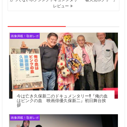
ゲ
レビュー
ー
シ
ョ
ン
画像満載！取材レポ
今は亡き久保新二のドキュメンタリー!!『俺の血
はピンクの血 映画俳優久保新二』初日舞台挨
拶
画像満載！取材レポ