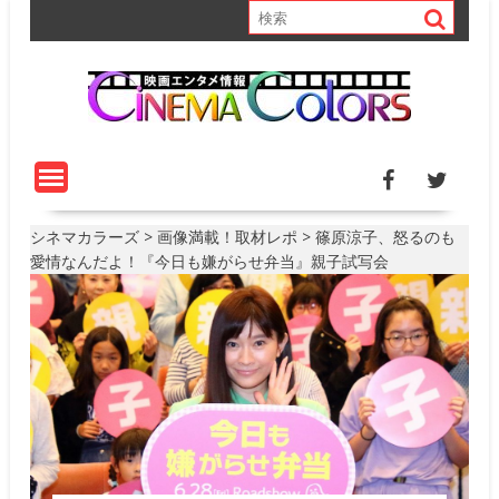
S
k
i
p
t
o
c
o
n
t
シネマカラーズ
>
画像満載！取材レポ
>
篠原涼子、怒るのも
e
愛情なんだよ！『今日も嫌がらせ弁当』親子試写会
n
t