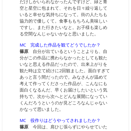
だけしかいられなかったんですけど、緑と青
空と星空に包まれて、それを日々繰り返して
いると幸せな気持ちになって。街の人たちも
協力的で優しくて。食事ももちろん美味しい
ですし、また行きたいなと。お子様も楽しめ
る空間なんじゃないかなと思いました。
MC 完成した作品を観てどうでしたか？
篠原
自分が出ているということよりも、自
分がこの作品に携わらなかったとしても観た
いなと思える作品だったので、出来上がりを
観た時は立て続けに2回観ました。面白すぎて
あっと言う間だったので。みなさんが温めて
考えて作ってくださった作品が、こんなにも
面白くなるんだ、早くお届けしたいという気
持ちで。次から次へとどんな展開になってい
くんだろうというのが見どころなんじゃない
かなって思いました。
MC 役作りはどうやってされましたか？
篠原
今回は、肩ひじ張らずにやらせていた