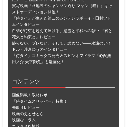
実写映画『路地裏のシャンソン通り マヤン（猫）』キャ
ストオーディション開催！
『侍タイ』が生んだ第二のシンデレラボーイ・田村ツト
ムインタビュー
白菊が時空を超えて届ける、慰霊と平和への願い 『君と
花火と約束と』レビュー
飾らない。ブレない。そして、諦めない――永遠のアイ
ドル・沙倉ゆうのインタビュー
『侍タイ』コミックス発売＆スピンオフドラマ『心配無
用ノ介 天下御免』も漫画化！
コンテンツ
画像満載！取材レポ
『侍タイムスリッパー』特集！
先取りレビュー
映画のえとせとら
映画なコラム
エンタメな情報