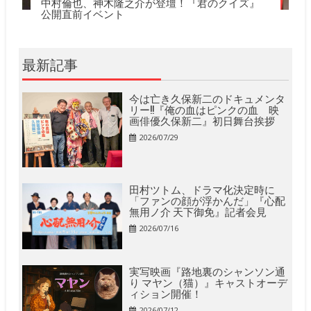
中村倫也、神木隆之介が登壇！『君のクイズ』
公開直前イベント
最新記事
今は亡き久保新二のドキュメンタ
リー!!『俺の血はピンクの血 映
画俳優久保新二』初日舞台挨拶
2026/07/29
田村ツトム、ドラマ化決定時に
「ファンの顔が浮かんだ」『心配
無用ノ介 天下御免』記者会見
2026/07/16
実写映画『路地裏のシャンソン通
り マヤン（猫）』キャストオーデ
ィション開催！
2026/07/12