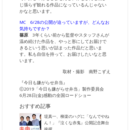
じ張らず観れる作品になっているんじゃない
かなと思います。
MC 6/28の公開が迫っていますが、どんなお
気持ちですか？
篠原
3年くらい前から監督やスタッフさんが
温め続けた作品を、やっと形にしてお届けで
きるという思いが詰まった作品だと思いま
す。私も自信を持って、お届けしたいなと思
います。
取材・撮影 南野こずえ
『今日も嫌がらせ弁当』
Ⓒ2019「今日も嫌がらせ弁当」製作委員会
6月28日(金)感動の全国ロードショー
おすすめ記事
堤真一、柳楽のハグに「なんでやね
ん！」『泣くな赤鬼』公開記念舞台
挨拶