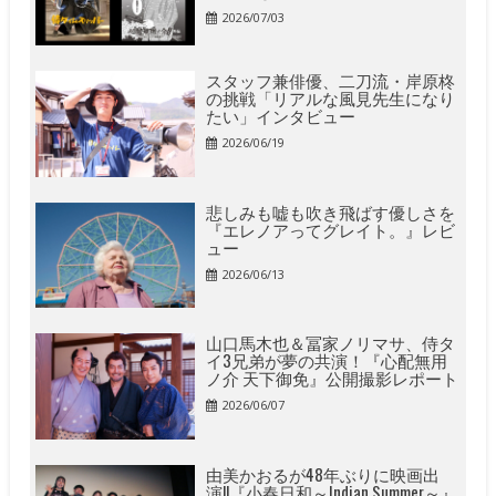
2026/07/03
スタッフ兼俳優、二刀流・岸原柊
の挑戦「リアルな風見先生になり
たい」インタビュー
2026/06/19
悲しみも嘘も吹き飛ばす優しさを
『エレノアってグレイト。』レビ
ュー
2026/06/13
山口馬木也＆冨家ノリマサ、侍タ
イ3兄弟が夢の共演！『心配無用
ノ介 天下御免』公開撮影レポート
2026/06/07
由美かおるが48年ぶりに映画出
演!!『小春日和～Indian Summer～』