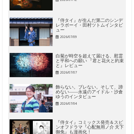
『侍タイ』が生んだ第二のシンデ
レラボーイ・田村ツトムインタビ
ュー
2026/07/09
白菊が時空を超えて届ける、慰霊
と平和への願い 『君と花火と約束
と』レビュー
2026/07/07
飾らない。ブレない。そして、諦
めない――永遠のアイドル・沙倉
ゆうのインタビュー
2026/07/04
『侍タイ』コミックス発売＆スピ
ンオフドラマ『心配無用ノ介 天下
御免』も漫画化！