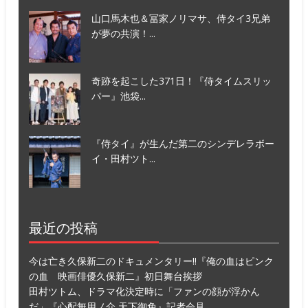
山口馬木也＆冨家ノリマサ、侍タイ3兄弟
が夢の共演！...
奇跡を起こした371日！『侍タイムスリッ
パー』池袋...
『侍タイ』が生んだ第二のシンデレラボー
イ・田村ツト...
最近の投稿
今は亡き久保新二のドキュメンタリー!!『俺の血はピンク
の血 映画俳優久保新二』初日舞台挨拶
田村ツトム、ドラマ化決定時に「ファンの顔が浮かん
だ」『心配無用ノ介 天下御免』記者会見