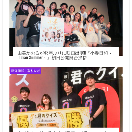
由美かおるが48年ぶりに映画出演!!『小春日和～
Indian Summer～』初日公開舞台挨拶
画像満載！取材レポ