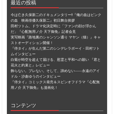
最近の投稿
今は亡き久保新二のドキュメンタリー!!『俺の血はピンク
の血 映画俳優久保新二』初日舞台挨拶
田村ツトム、ドラマ化決定時に「ファンの顔が浮かん
だ」『心配無用ノ介 天下御免』記者会見
実写映画『路地裏のシャンソン通り マヤン（猫）』キャ
ストオーディション開催！
『侍タイ』が生んだ第二のシンデレラボーイ・田村ツト
ムインタビュー
白菊が時空を超えて届ける、慰霊と平和への願い 『君と
花火と約束と』レビュー
飾らない。ブレない。そして、諦めない――永遠のアイ
ドル・沙倉ゆうのインタビュー
『侍タイ』コミックス発売＆スピンオフドラマ『心配無
用ノ介 天下御免』も漫画化！
コンテンツ