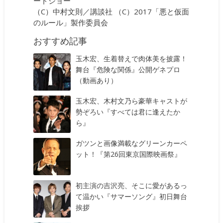
ードショー
（C）中村文則／講談社 （C）2017「悪と仮面
のルール」製作委員会
おすすめ記事
玉木宏、生着替えで肉体美を披露！
舞台『危険な関係』公開ゲネプロ
（動画あり）
玉木宏、木村文乃ら豪華キャストが
勢ぞろい『すべては君に逢えたか
ら』
ガツンと画像満載なグリーンカーペ
ット！『第26回東京国際映画祭』
初主演の吉沢亮、そこに愛があるっ
て温かい『サマーソング』初日舞台
挨拶