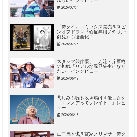
2026/07/04
『侍タイ』コミックス発売＆スピ
ンオフドラマ『心配無用ノ介 天下
御免』も漫画化！
2026/07/03
スタッフ兼俳優、二刀流・岸原柊
の挑戦「リアルな風見先生になり
たい」インタビュー
2026/06/19
悲しみも嘘も吹き飛ばす優しさを
『エレノアってグレイト。』レビ
ュー
2026/06/13
山口馬木也＆冨家ノリマサ、侍タ