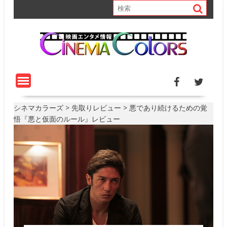
S
k
i
p
t
o
c
o
n
t
シネマカラーズ
>
先取りレビュー
>
悪であり続けるための覚
e
悟『悪と仮面のルール』レビュー
n
t