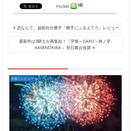
Pocket
投
恋なんて、超絶自分勝手『勝手にふるえてろ』レビュー
稿
ナ
最新作は3騎士が再集結！『牙狼＜GARO＞神ノ牙-
ビ
KAMINOKIBA-』初日舞台挨拶
ゲ
ー
シ
ョ
ン
先取りレビュー