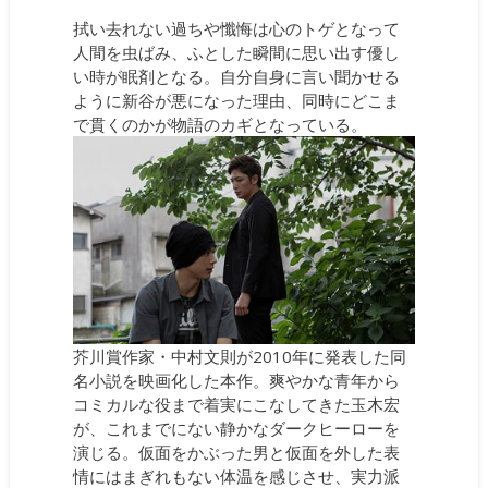
拭い去れない過ちや懺悔は心のトゲとなって
人間を虫ばみ、ふとした瞬間に思い出す優し
い時が眠剤となる。自分自身に言い聞かせる
ように新谷が悪になった理由、同時にどこま
で貫くのかが物語のカギとなっている。
芥川賞作家・中村文則が2010年に発表した同
名小説を映画化した本作。爽やかな青年から
コミカルな役まで着実にこなしてきた玉木宏
が、これまでにない静かなダークヒーローを
演じる。仮面をかぶった男と仮面を外した表
情にはまぎれもない体温を感じさせ、実力派