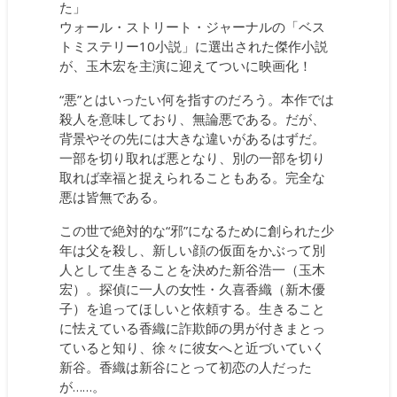
た」
ウォール・ストリート・ジャーナルの「ベス
トミステリー10小説」に選出された傑作小説
が、玉木宏を主演に迎えてついに映画化！
“悪”とはいったい何を指すのだろう。本作では
殺人を意味しており、無論悪である。だが、
背景やその先には大きな違いがあるはずだ。
一部を切り取れば悪となり、別の一部を切り
取れば幸福と捉えられることもある。完全な
悪は皆無である。
この世で絶対的な“邪”になるために創られた少
年は父を殺し、新しい顔の仮面をかぶって別
人として生きることを決めた新谷浩一（玉木
宏）。探偵に一人の女性・久喜香織（新木優
子）を追ってほしいと依頼する。生きること
に怯えている香織に詐欺師の男が付きまとっ
ていると知り、徐々に彼女へと近づいていく
新谷。香織は新谷にとって初恋の人だった
が……。