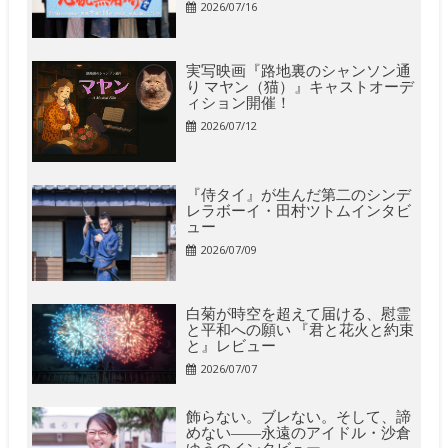
2026/07/16
実写映画『路地裏のシャンソン通
り マヤン（猫）』キャストオーデ
ィション開催！
2026/07/12
『侍タイ』が生んだ第二のシンデ
レラボーイ・田村ツトムインタビ
ュー
2026/07/09
白菊が時空を超えて届ける、慰霊
と平和への願い 『君と花火と約束
と』レビュー
2026/07/07
飾らない。ブレない。そして、諦
めない――永遠のアイドル・沙倉
ゆうのインタビュー