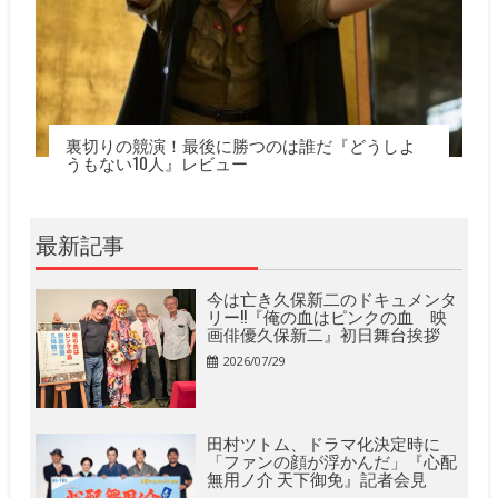
裏切りの競演！最後に勝つのは誰だ『どうしよ
うもない10人』レビュー
最新記事
今は亡き久保新二のドキュメンタ
リー!!『俺の血はピンクの血 映
画俳優久保新二』初日舞台挨拶
2026/07/29
田村ツトム、ドラマ化決定時に
「ファンの顔が浮かんだ」『心配
無用ノ介 天下御免』記者会見