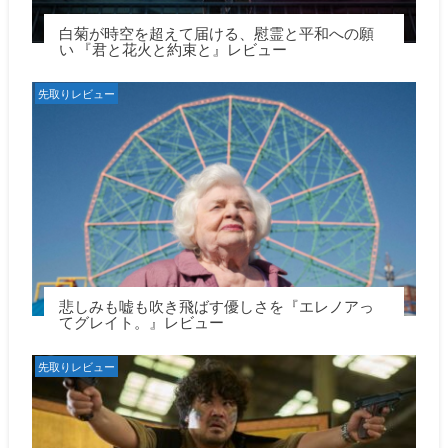
白菊が時空を超えて届ける、慰霊と平和への願
い 『君と花火と約束と』レビュー
先取りレビュー
悲しみも嘘も吹き飛ばす優しさを『エレノアっ
てグレイト。』レビュー
先取りレビュー