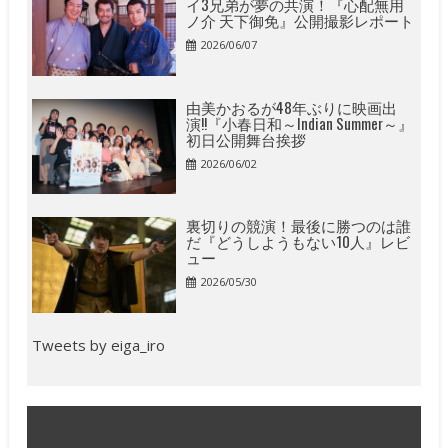
イ3兄弟が夢の共演！『心配無用
ノ介 天下御免』公開撮影レポート
2026/06/07
由美かおるが48年ぶりに映画出
演!!『小春日和～Indian Summer～』
初日公開舞台挨拶
2026/06/02
裏切りの競演！最後に勝つのは誰
だ『どうしようもない10人』レビ
ュー
2026/05/30
Tweets by eiga_iro