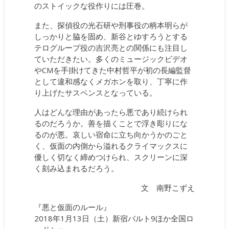
のストイックな役作りには圧巻。
また、探偵役の光石研や刑事役の柄本明らが
しっかりと脇を固め、新谷とゆすろうとする
テログループ役の吉沢亮との関係にも注目し
ていただきたい。多くのミュージックビデオ
やCMを手掛けてきた中村哲平が初の長編監督
として違和感なくメガホンを取り、丁寧に作
り上げたサスペンスとなっている。
人はどんな理由があったら悪であり続けられ
るのだろうか。善を描くことで浮き彫りにな
るのが悪。哀しい宿命に立ち向かうかのごと
く、仮面の内側から溢れるクライマックスに
優しく切なく締めつけられ、スクリーンに深
く刻み込まれるだろう。
文 南野こずえ
『悪と仮面のルール』
2018年1月13日（土）新宿バルト9ほか全国ロ