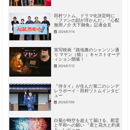
田村ツトム、ドラマ化決定時に
「ファンの顔が浮かんだ」『心配
無用ノ介 天下御免』記者会見
2026/07/16
実写映画『路地裏のシャンソン通
り マヤン（猫）』キャストオーデ
ィション開催！
2026/07/12
『侍タイ』が生んだ第二のシンデ
レラボーイ・田村ツトムインタビ
ュー
2026/07/09
白菊が時空を超えて届ける、慰霊
と平和への願い 『君と花火と約束
と』レビュー