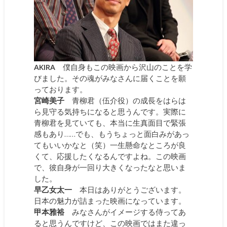
AKIRA
僕自身もこの映画から沢山のことを学
びました。その魂がみなさんに届くことを願
っております。
宮崎美子
青柳君（伍介役）の成長をはらは
ら見守る気持ちになると思うんです。実際に
青柳君を見ていても、本当に生真面目で緊張
感もあり……でも、もうちょっと面白みがあっ
てもいいかなと（笑）一生懸命なところが良
くて、応援したくなるんですよね。この映画
で、彼自身が一回り大きくなったなと思いま
した。
早乙女太一
本日はありがとうございます。
日本の魅力が詰まった映画になっています。
甲本雅裕
みなさんがイメージする侍ってあ
ると思うんですけど、この映画ではまた違っ