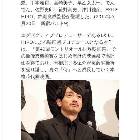
奈、甲本雅裕、宮崎美子、早乙女太一、でん
でん、佐野史郎、笹野高史、津川雅彦、EXILE
HIRO、錦織良成監督が登壇した。(2017年5
月20日 新宿バルト9)
エグゼクティブプロデューサーであるEXILE
HIROによる映画初プロデュースとなる本作
は、『第40回モントリオール世界映画祭』で
の最優秀芸術賞をはじめ海外の映画祭で高評
価を得ており、青柳演じる伍介が葛藤や挫折
を繰り返し、真の「侍」へと成長していく本
格時代劇映画。