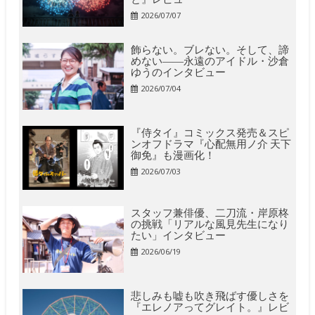
2026/07/07
飾らない。ブレない。そして、諦
めない――永遠のアイドル・沙倉
ゆうのインタビュー
2026/07/04
『侍タイ』コミックス発売＆スピ
ンオフドラマ『心配無用ノ介 天下
御免』も漫画化！
2026/07/03
スタッフ兼俳優、二刀流・岸原柊
の挑戦「リアルな風見先生になり
たい」インタビュー
2026/06/19
悲しみも嘘も吹き飛ばす優しさを
『エレノアってグレイト。』レビ