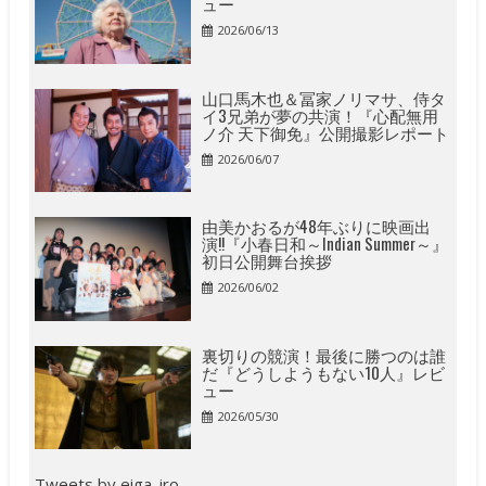
ュー
2026/06/13
山口馬木也＆冨家ノリマサ、侍タ
イ3兄弟が夢の共演！『心配無用
ノ介 天下御免』公開撮影レポート
2026/06/07
由美かおるが48年ぶりに映画出
演!!『小春日和～Indian Summer～』
初日公開舞台挨拶
2026/06/02
裏切りの競演！最後に勝つのは誰
だ『どうしようもない10人』レビ
ュー
2026/05/30
Tweets by eiga_iro