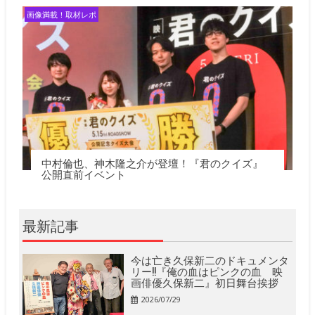
画像満載！取材レポ
中村倫也、神木隆之介が登壇！『君のクイズ』
公開直前イベント
最新記事
今は亡き久保新二のドキュメンタ
リー!!『俺の血はピンクの血 映
画俳優久保新二』初日舞台挨拶
2026/07/29