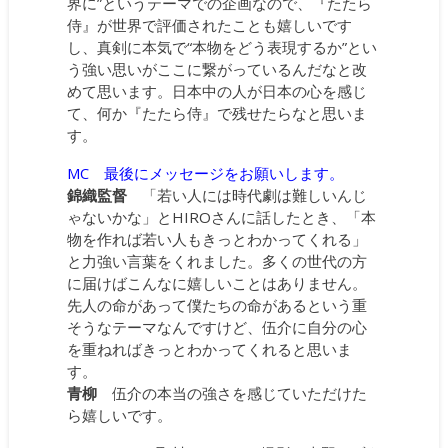
界に”というテーマでの企画なので、『たたら
侍』が世界で評価されたことも嬉しいです
し、真剣に本気で“本物をどう表現するか”とい
う強い思いがここに繋がっているんだなと改
めて思います。日本中の人が日本の心を感じ
て、何か『たたら侍』で残せたらなと思いま
す。
MC 最後にメッセージをお願いします。
錦織監督
「若い人には時代劇は難しいんじ
ゃないかな」とHIROさんに話したとき、「本
物を作れば若い人もきっとわかってくれる」
と力強い言葉をくれました。多くの世代の方
に届けばこんなに嬉しいことはありません。
先人の命があって僕たちの命があるという重
そうなテーマなんですけど、伍介に自分の心
を重ねればきっとわかってくれると思いま
す。
青柳
伍介の本当の強さを感じていただけた
ら嬉しいです。