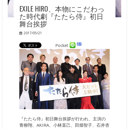
EXILE HIRO、本物にこだわっ
た時代劇『たたら侍』初日
舞台挨拶
2017/05/21
Pocket
『たたら侍』初日舞台挨拶が行われ、主演の
青柳翔、AKIRA、小林直己、田畑智子、石井杏