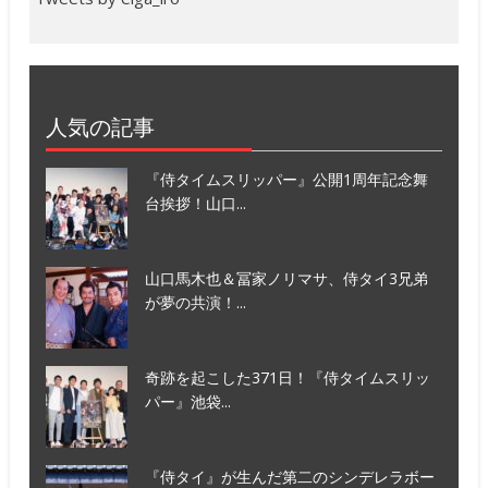
人気の記事
『侍タイムスリッパー』公開1周年記念舞
台挨拶！山口...
山口馬木也＆冨家ノリマサ、侍タイ3兄弟
が夢の共演！...
奇跡を起こした371日！『侍タイムスリッ
パー』池袋...
『侍タイ』が生んだ第二のシンデレラボー