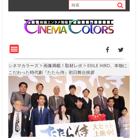
S
k
i
p
t
o
c
o
n
t
シネマカラーズ
>
画像満載！取材レポ
>
EXILE HIRO、本物に
e
こだわった時代劇『たたら侍』初日舞台挨拶
n
t