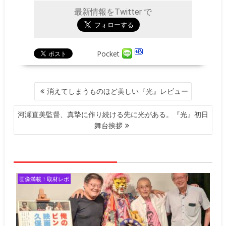
最新情報をTwitter で
Pocket
投
消えてしまうものほど美しい『光』レビュー
稿
ナ
河瀬直美監督、真摯に作り続ける先に光がある。『光』初日
ビ
舞台挨拶
ゲ
ー
シ
ョ
ン
画像満載！取材レポ