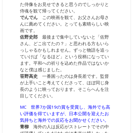
た侍像をお見せできると思うのでしっかりと
侍魂を観て帰ってください。
でんでん
この映画を観て、お父さんお母さ
んに薦めてください。とっても素晴らしい映
画です。
佐野史郎
最後まで集中していないと「佐野
さん、どこ出てたの？」と思われる方もいら
っしゃるかもしれません。ずっと物語を追っ
ていけば「なるほど」という役柄になってい
ます。平和への祈りを込めた作品ではないか
なと僕は感じました。
笹野高史
一番困ったのは身長差です。監督
が上手いこと考えてくださって、ほぼ同じ身
長のように映っております。そこらへんを注
目してください。
MC 世界7か国19の賞を受賞し、海外でも高
い評価を得ていますが、日本公開を迎えたお
気持ちと海外での反応をお聞かせください。
青柳
海外の人は反応がストレートでその中
で評価していただけたのは本当に嬉しかった