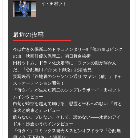
イ・田村ツト...
最近の投稿
今は亡き久保新二のドキュメンタリー!!『俺の血はピンク
の血 映画俳優久保新二』初日舞台挨拶
田村ツトム、ドラマ化決定時に「ファンの顔が浮かん
だ」『心配無用ノ介 天下御免』記者会見
実写映画『路地裏のシャンソン通り マヤン（猫）』キャ
ストオーディション開催！
『侍タイ』が生んだ第二のシンデレラボーイ・田村ツト
ムインタビュー
白菊が時空を超えて届ける、慰霊と平和への願い 『君と
花火と約束と』レビュー
飾らない。ブレない。そして、諦めない――永遠のアイ
ドル・沙倉ゆうのインタビュー
『侍タイ』コミックス発売＆スピンオフドラマ『心配無
用ノ介 天下御免』も漫画化！