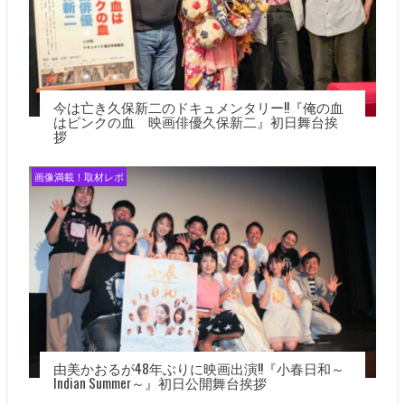
今は亡き久保新二のドキュメンタリー!!『俺の血
はピンクの血 映画俳優久保新二』初日舞台挨
拶
画像満載！取材レポ
由美かおるが48年ぶりに映画出演!!『小春日和～
Indian Summer～』初日公開舞台挨拶