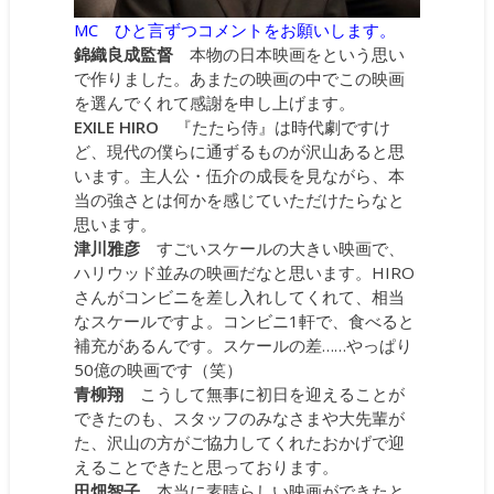
MC ひと言ずつコメントをお願いします。
錦織良成監督
本物の日本映画をという思い
で作りました。あまたの映画の中でこの映画
を選んでくれて感謝を申し上げます。
EXILE HIRO
『たたら侍』は時代劇ですけ
ど、現代の僕らに通ずるものが沢山あると思
います。主人公・伍介の成長を見ながら、本
当の強さとは何かを感じていただけたらなと
思います。
津川雅彦
すごいスケールの大きい映画で、
ハリウッド並みの映画だなと思います。HIRO
さんがコンビニを差し入れしてくれて、相当
なスケールですよ。コンビニ1軒で、食べると
補充があるんです。スケールの差……やっぱり
50億の映画です（笑）
青柳翔
こうして無事に初日を迎えることが
できたのも、スタッフのみなさまや大先輩が
た、沢山の方がご協力してくれたおかげで迎
えることできたと思っております。
田畑智子
本当に素晴らしい映画ができたと