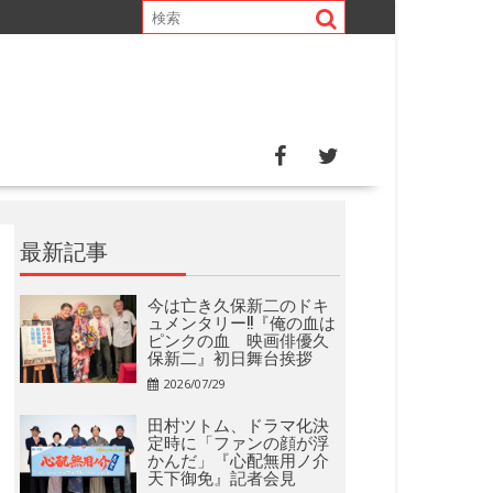
最新記事
今は亡き久保新二のドキ
ュメンタリー!!『俺の血は
ピンクの血 映画俳優久
保新二』初日舞台挨拶
2026/07/29
田村ツトム、ドラマ化決
定時に「ファンの顔が浮
かんだ」『心配無用ノ介
天下御免』記者会見