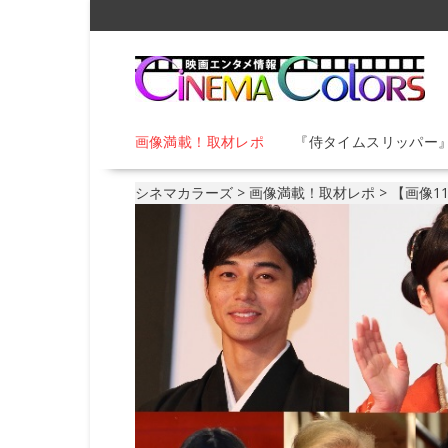
S
k
i
p
t
o
画像満載！取材レポ
『侍タイムスリッパー
c
o
n
シネマカラーズ
>
画像満載！取材レポ
>
【画像1
t
e
n
t