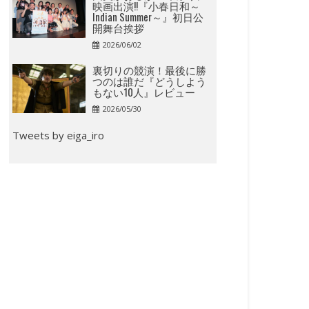
映画出演!!『小春日和～
Indian Summer～』初日公
開舞台挨拶
2026/06/02
裏切りの競演！最後に勝
つのは誰だ『どうしよう
もない10人』レビュー
2026/05/30
Tweets by eiga_iro