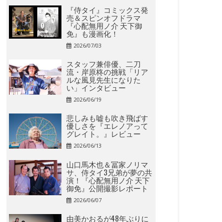
『侍タイ』コミックス発
売＆スピンオフドラマ
『心配無用ノ介 天下御
免』も漫画化！
2026/07/03
スタッフ兼俳優、二刀
流・岸原柊の挑戦「リア
ルな風見先生になりた
い」インタビュー
2026/06/19
悲しみも嘘も吹き飛ばす
優しさを『エレノアって
グレイト。』レビュー
2026/06/13
山口馬木也＆冨家ノリマ
サ、侍タイ3兄弟が夢の共
演！『心配無用ノ介 天下
御免』公開撮影レポート
2026/06/07
由美かおるが48年ぶりに