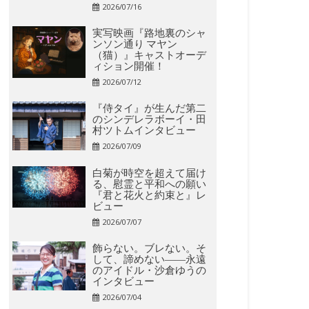
2026/07/16
実写映画『路地裏のシャ
ンソン通り マヤン
（猫）』キャストオーデ
ィション開催！
2026/07/12
『侍タイ』が生んだ第二
のシンデレラボーイ・田
村ツトムインタビュー
2026/07/09
白菊が時空を超えて届け
る、慰霊と平和への願い
『君と花火と約束と』レ
ビュー
2026/07/07
飾らない。ブレない。そ
して、諦めない――永遠
のアイドル・沙倉ゆうの
インタビュー
2026/07/04