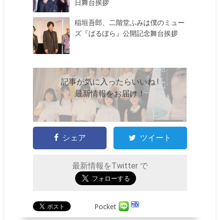
日舞台挨拶
稲垣吾郎、二階堂ふみは僕のミュー
ズ『ばるぼら』公開記念舞台挨拶
記事が気に入ったらいいね !
最新情報をお届け！
シェア
ツイート
最新情報をTwitter で
Pocket