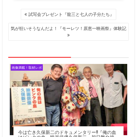
投
試写会プレゼント『龍三と七人の子分たち』
稿
ナ
気が狂いそうなんだよ！『モーレツ！原恵一映画祭』体験記
ビ
ゲ
ー
シ
ョ
ン
画像満載！取材レポ
今は亡き久保新二のドキュメンタリー!!『俺の血
はピンクの血 映画俳優久保新二』初日舞台挨