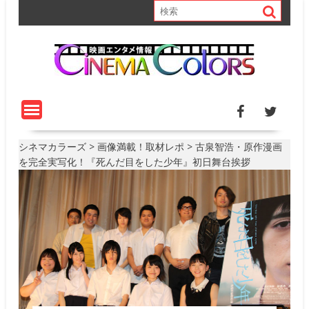
S
k
i
p
t
o
c
o
n
t
シネマカラーズ
>
画像満載！取材レポ
>
古泉智浩・原作漫画
e
を完全実写化！『死んだ目をした少年』初日舞台挨拶
n
t