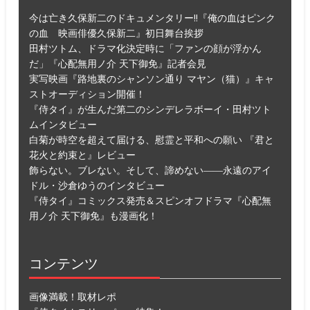
今は亡き久保新二のドキュメンタリー!!『俺の血はピンク
の血 映画俳優久保新二』初日舞台挨拶
田村ツトム、ドラマ化決定時に「ファンの顔が浮かん
だ」『心配無用ノ介 天下御免』記者会見
実写映画『路地裏のシャンソン通り マヤン（猫）』キャ
ストオーディション開催！
『侍タイ』が生んだ第二のシンデレラボーイ・田村ツト
ムインタビュー
白菊が時空を超えて届ける、慰霊と平和への願い 『君と
花火と約束と』レビュー
飾らない。ブレない。そして、諦めない――永遠のアイ
ドル・沙倉ゆうのインタビュー
『侍タイ』コミックス発売＆スピンオフドラマ『心配無
用ノ介 天下御免』も漫画化！
コンテンツ
画像満載！取材レポ