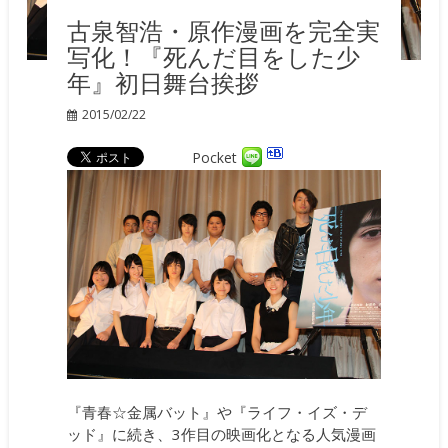
古泉智浩・原作漫画を完全実
写化！『死んだ目をした少
年』初日舞台挨拶
2015/02/22
Pocket
『青春☆金属バット』や『ライフ・イズ・デ
ッド』に続き、3作目の映画化となる人気漫画