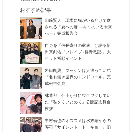
おすすめ記事
山﨑賢人、現場に猫がいるだけで癒
される『夏への扉 ―キミのいる未来
へ―』完成報告会
自身を「信長寄りの家康」と語る新
田真剣佑『ブレイブ -群青戦記-』大
ヒット祈願イベント
岩田剛典、マッケンは人懐っこい弟
『名も無き世界のエンドロール』完
成報告会見
林遣都、仕上がりにワクワクしてい
た『私をくいとめて』公開記念舞台
挨拶
中村倫也のオススメは水族館からの
寿司『サイレント・トーキョー』初