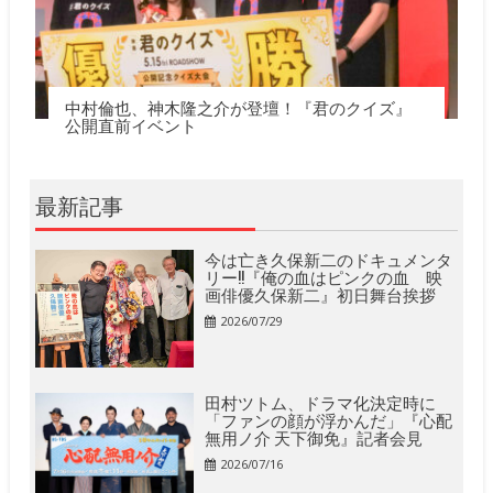
中村倫也、神木隆之介が登壇！『君のクイズ』
公開直前イベント
最新記事
今は亡き久保新二のドキュメンタ
リー!!『俺の血はピンクの血 映
画俳優久保新二』初日舞台挨拶
2026/07/29
田村ツトム、ドラマ化決定時に
「ファンの顔が浮かんだ」『心配
無用ノ介 天下御免』記者会見
2026/07/16