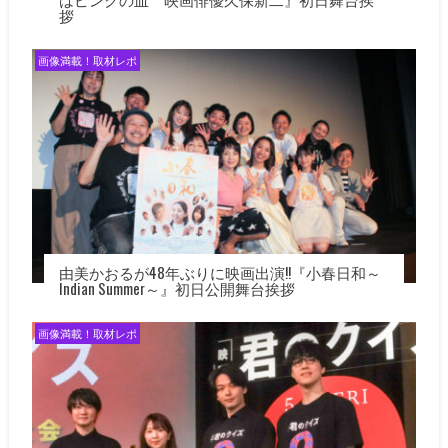
拶
画像満載！取材レポ
由美かおるが48年ぶりに映画出演!!『小春日和～
Indian Summer～』初日公開舞台挨拶
画像満載！取材レポ