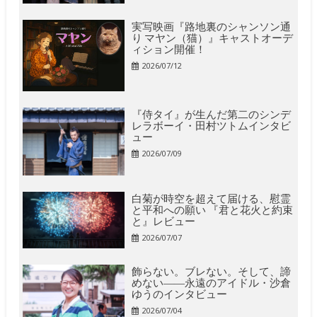
実写映画『路地裏のシャンソン通
り マヤン（猫）』キャストオーデ
ィション開催！
2026/07/12
『侍タイ』が生んだ第二のシンデ
レラボーイ・田村ツトムインタビ
ュー
2026/07/09
白菊が時空を超えて届ける、慰霊
と平和への願い 『君と花火と約束
と』レビュー
2026/07/07
飾らない。ブレない。そして、諦
めない――永遠のアイドル・沙倉
ゆうのインタビュー
2026/07/04