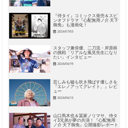
『侍タイ』コミックス発売＆スピ
ンオフドラマ『心配無用ノ介 天下
御免』も漫画化！
2026/07/03
スタッフ兼俳優、二刀流・岸原柊
の挑戦「リアルな風見先生になり
たい」インタビュー
2026/06/19
悲しみも嘘も吹き飛ばす優しさを
『エレノアってグレイト。』レビ
ュー
2026/06/13
山口馬木也＆冨家ノリマサ、侍タ
イ3兄弟が夢の共演！『心配無用
ノ介 天下御免』公開撮影レポート