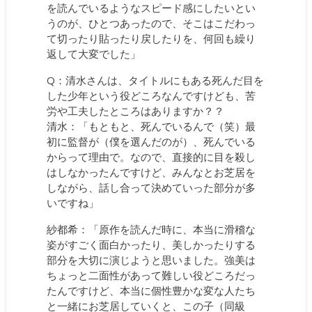
を読んでいるようなスピード感にしたいとい
うのが、ひとつあったので、そこはこだわっ
て切ったり貼ったり戻したりを、何回も繰り
返して大変でした」
Q：清水さんは、タイトルにもある死んだ目を
した少年という役どころなんですけども、苦
労や工夫したところはありますか？？
清水：「もともと、死んでいるんで（笑）最
初に監督が（僕を選んだのが）、死んでいる
からって理由で。なので、直接的に目を殺し
はしなかったんですけど、みんなとお芝居を
しながら、話し合って決めていった部分が多
いですね」
紗都希：「原作を読んだ時に、本当に滑稽な
姿がすごく面白かったり、美しかったりする
部分を大切に演じようと思いました。強美は
ちょっと二面性があって難しい役どころだっ
たんですけど、本当に個性豊かな変な人たち
と一緒にお芝居していくと、この子（同級