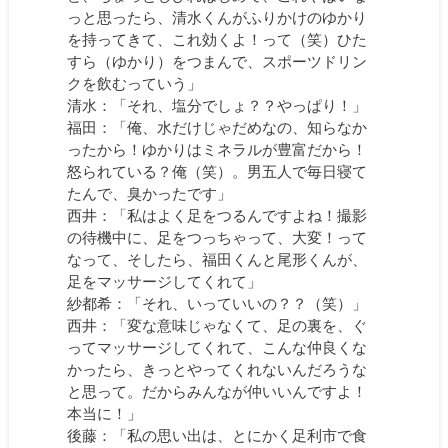
っと思ったら、清水くんがふりかけのゆかり
を持ってきて、これ効くよ！って（笑）ひた
すら（ゆかり）をつまんで、スポーツドリン
クを飲むっていう」
清水：「それ、塩分でしょ？？やっぱり！」
福田：「俺、水だけじゃだめなの、知らなか
ったから！ゆかりはミネラルが豊富だから！
怒られている？俺（笑）。男五人で毎日寝て
たんで、臭かったです」
西井：「私はよく足をつるんですよね！撮影
の待機中に、足をつっちゃって、大変！って
なって、そしたら、福田くんと尾形くんが、
足をマッサージしてくれて」
紗都希：「それ、いっていいの？？（笑）」
西井：「変な意味じゃなくて、足の裏を、ぐ
ってマッサージしてくれて、こんな仲良くな
かったら、きっとやってくれないんだろうな
と思って。だからみんなが仲いいんですよ！
本当に！」
後藤：「私の思い出は、とにかく足利市で食