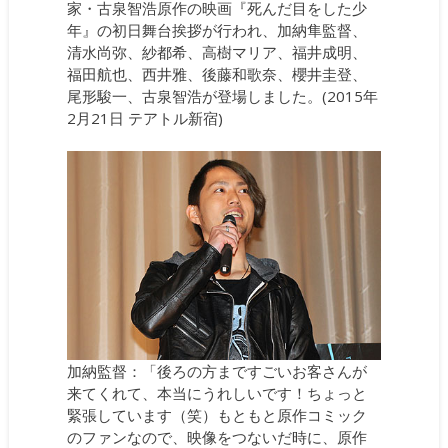
家・古泉智浩原作の映画『死んだ目をした少
年』の初日舞台挨拶が行われ、加納隼監督、
清水尚弥、紗都希、高樹マリア、福井成明、
福田航也、西井雅、後藤和歌奈、櫻井圭登、
尾形駿一、古泉智浩が登場しました。(2015年
2月21日 テアトル新宿)
加納監督：「後ろの方まですごいお客さんが
来てくれて、本当にうれしいです！ちょっと
緊張しています（笑）もともと原作コミック
のファンなので、映像をつないだ時に、原作