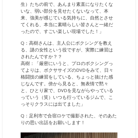
生）たちの前で、あんまり素直になりたくな
いな、弱い部分を見せたくないなって、本
来、強美が感じている気持ちに、自然とさせ
てくれる、本当に素晴らしい皆さんと一緒だ
ったので、すごい楽しい現場でした！」
Q：高樹さんは、主人公にボクシングを教え
る、謎の女性という役ですが、実際に練習は
されたんですか？？
高樹：「厳密にいうと、プロのボクシングっ
てよりは、ボクササイズのDVDをみて、日々
格闘技の練習をしている、ちょっと抜けた感
じなんです。傍から見ると、無表情で黙々
と、ひとり家で、DVDを見ながらやっている
っていう（笑）いつも行っているジムで、こ
っそりクラスには出てました」
Q：足利市で合宿ロケで撮影された、そのあた
りの思い出話をお願いします！