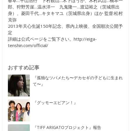
春草…平山浩行 下村観山…木下ほうか、木村武山…橋本一
郎、狩野芳崖…温水洋一 九鬼隆一…渡辺裕之（茨城県出
身）、菱田千代…キタキマユ（茨城県出身）ほか 監督:松村
克弥
2013年天心生誕150年記念、県内上映後、全国順次公開予
定
詳細は公式ページをご覧下さい。
http://eiga-
tenshin.com/official/
おすすめ記事
『孤独なツバメたち〜デカセギの子どもに生まれ
て〜』
『グッモーエビアン！』
『TIFF ARIGATOプロジェクト』報告