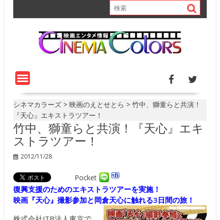
S
k
i
p
t
o
c
o
n
t
シネマカラーズ
>
映画のえとせとら
>
竹中、獅童らと共演！
e
『天心』エキストラツアー！
竹中、獅童らと共演！『天心』エキ
n
t
ストラツアー！
2012/11/28
Pocket
復興支援のためのエキストラツアーを実施！
映画『天心』撮影参加と岡倉天心に触れる3日間の旅
！
株式会社JTB法人東京で