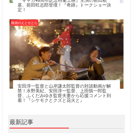
基、前田旺志郎登壇！『奇跡』トークショー決
定！
映画のえとせとら
安田淳一監督と山岸謙太郎監督の対談動画が解
禁！水野美紀、安田淳一監督、上田慎一郎監
督、ふくだみゆき監督夫妻から応援コメント到
着！『シケモクとクズと花火と』
最新記事