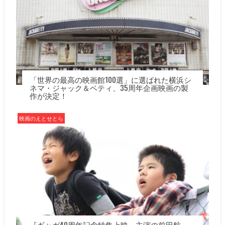
「世界の最高の映画館100選」に選ばれた横浜シ
ネマ・ジャック＆ベティ、35周年企画映画の製
作が決定！
映画のえとせとら
『ギャガ40周年記念特集上映』主演の前田航