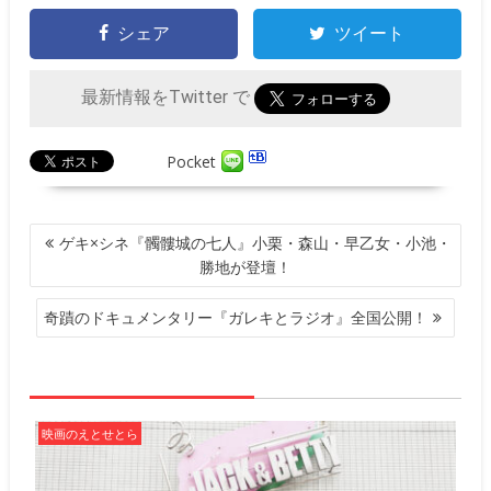
シェア
ツイート
最新情報をTwitter で
Pocket
投
ゲキ×シネ『髑髏城の七人』小栗・森山・早乙女・小池・
稿
勝地が登壇！
ナ
ビ
奇蹟のドキュメンタリー『ガレキとラジオ』全国公開！
ゲ
ー
シ
ョ
ン
映画のえとせとら