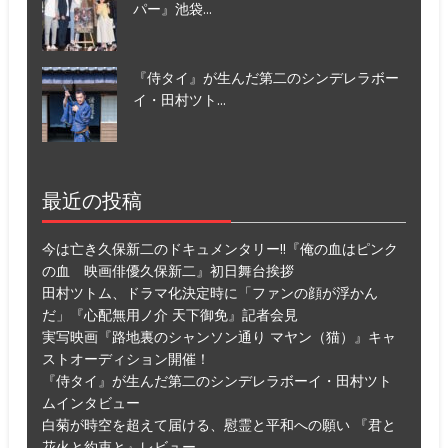
パー』池袋...
『侍タイ』が生んだ第二のシンデレラボー
イ・田村ツト...
最近の投稿
今は亡き久保新二のドキュメンタリー!!『俺の血はピンク
の血 映画俳優久保新二』初日舞台挨拶
田村ツトム、ドラマ化決定時に「ファンの顔が浮かん
だ」『心配無用ノ介 天下御免』記者会見
実写映画『路地裏のシャンソン通り マヤン（猫）』キャ
ストオーディション開催！
『侍タイ』が生んだ第二のシンデレラボーイ・田村ツト
ムインタビュー
白菊が時空を超えて届ける、慰霊と平和への願い 『君と
花火と約束と』レビュー