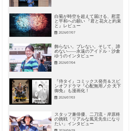
白菊が時空を超えて届ける、慰霊
と平和への願い 『君と花火と約束
と』レビュー
2026/07/07
飾らない。ブレない。そして、諦
めない――永遠のアイドル・沙倉
ゆうのインタビュー
2026/07/04
『侍タイ』コミックス発売＆スピ
ンオフドラマ『心配無用ノ介 天下
御免』も漫画化！
2026/07/03
スタッフ兼俳優、二刀流・岸原柊
の挑戦「リアルな風見先生になり
たい」インタビュー
2026/06/19