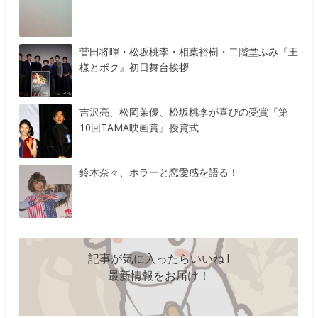
菅田将暉・松坂桃李・相葉裕樹・二階堂ふみ『王
様とボク』初日舞台挨拶
吉沢亮、松岡茉優、松坂桃李が喜びの受賞『第
10回TAMA映画賞』授賞式
鈴木奈々、ホラーと恋愛感を語る！
記事が気に入ったらいいね !
最新情報をお届け！