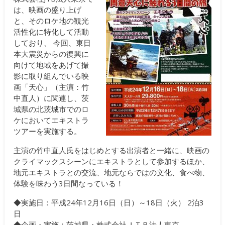
は、映画の盛り上げ
と、そのロケ地の観光
活性化に特化して活動
しており、 今回、東日
本大震災からの復興に
向けて地域をあげて撮
影に取り組んでいる映
画「天心」（主演：竹
中直人）に関連し、茨
城県の北茨城市でのロ
ケにおいてエキストラ
ツアーを実施する。
主演の竹中直人氏をはじめとする出演者と一緒に、映画の
クライマックスシーンにエキストラとして参加するほか、
地元エキストラとの交流、地元ならではの文化、食べ物、
体験を味わう3日間なっている！
◆実施日：平成24年12月16日（日）～18日（火） 2泊3
日
◆企画・実施：茨城県・株式会社ＪＴＢ法人東京