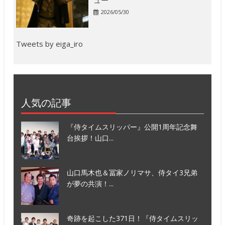
2026/05/30
Tweets by eiga_iro
人気の記事
『侍タイムスリッパー』公開1周年記念舞
台挨拶！山口...
山口馬木也＆冨家ノリマサ、侍タイ3兄弟
が夢の共演！...
奇跡を起こした371日！『侍タイムスリッ