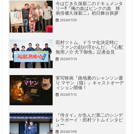
今は亡き久保新二のドキュメンタ
リー!!『俺の血はピンクの血 映
画俳優久保新二』初日舞台挨拶
2026/07/29
田村ツトム、ドラマ化決定時に
「ファンの顔が浮かんだ」『心配
無用ノ介 天下御免』記者会見
2026/07/16
実写映画『路地裏のシャンソン通
り マヤン（猫）』キャストオーデ
ィション開催！
2026/07/12
『侍タイ』が生んだ第二のシンデ
レラボーイ・田村ツトムインタビ
ュー
2026/07/09