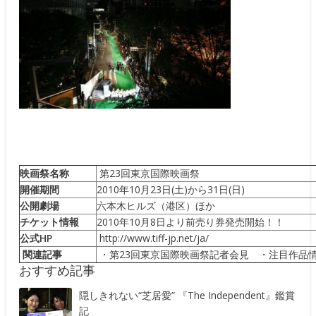
映画祭名称
第23回東京国際映画祭
開催期間
2010年10月23日(土)から31日(日)
公開劇場
六本木ヒルズ（港区）ほか
チケット情報
2010年10月8日より前売り券発売開始！！
公式HP
http://www.tiff-jp.net/ja/
関連記事
・
第23回東京国際映画祭記者会見
・
注目作品
おすすめ記事
隠しきれない“芝居愛” 『The Independent』鑑賞
記