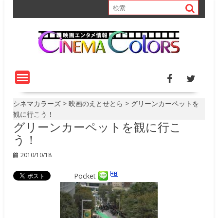
S
k
i
p
t
o
c
o
n
t
シネマカラーズ
>
映画のえとせとら
>
グリーンカーペットを
e
観に行こう！
グリーンカーペットを観に行こ
n
t
う！
2010/10/18
Pocket