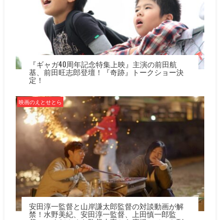
『ギャガ40周年記念特集上映』主演の前田航
基、前田旺志郎登壇！『奇跡』トークショー決
定！
映画のえとせとら
安田淳一監督と山岸謙太郎監督の対談動画が解
禁！水野美紀、安田淳一監督、上田慎一郎監