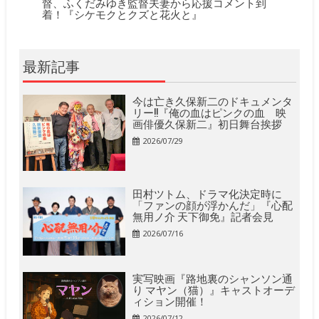
督、ふくだみゆき監督夫妻から応援コメント到
着！『シケモクとクズと花火と』
最新記事
今は亡き久保新二のドキュメンタ
リー!!『俺の血はピンクの血 映
画俳優久保新二』初日舞台挨拶
2026/07/29
田村ツトム、ドラマ化決定時に
「ファンの顔が浮かんだ」『心配
無用ノ介 天下御免』記者会見
2026/07/16
実写映画『路地裏のシャンソン通
り マヤン（猫）』キャストオーデ
ィション開催！
2026/07/12