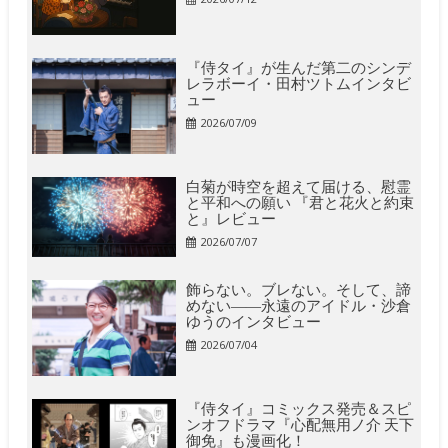
『侍タイ』が生んだ第二のシンデ
レラボーイ・田村ツトムインタビ
ュー
2026/07/09
白菊が時空を超えて届ける、慰霊
と平和への願い 『君と花火と約束
と』レビュー
2026/07/07
飾らない。ブレない。そして、諦
めない――永遠のアイドル・沙倉
ゆうのインタビュー
2026/07/04
『侍タイ』コミックス発売＆スピ
ンオフドラマ『心配無用ノ介 天下
御免』も漫画化！