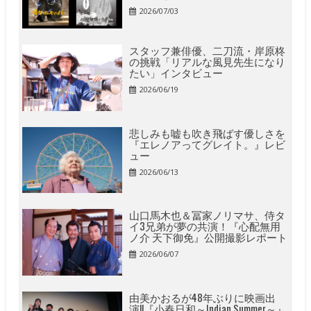
2026/07/03
スタッフ兼俳優、二刀流・岸原柊
の挑戦「リアルな風見先生になり
たい」インタビュー
2026/06/19
悲しみも嘘も吹き飛ばす優しさを
『エレノアってグレイト。』レビ
ュー
2026/06/13
山口馬木也＆冨家ノリマサ、侍タ
イ3兄弟が夢の共演！『心配無用
ノ介 天下御免』公開撮影レポート
2026/06/07
由美かおるが48年ぶりに映画出
演!!『小春日和～Indian Summer～』