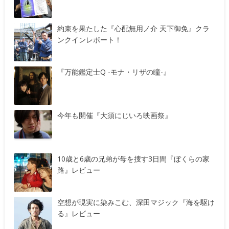
約束を果たした『心配無用ノ介 天下御免』クラ
ンクインレポート！
『万能鑑定士Q -モナ・リザの瞳-』
今年も開催『大須にじいろ映画祭』
10歳と6歳の兄弟が母を捜す3日間『ぼくらの家
路』レビュー
空想が現実に染みこむ、深田マジック『海を駆け
る』レビュー