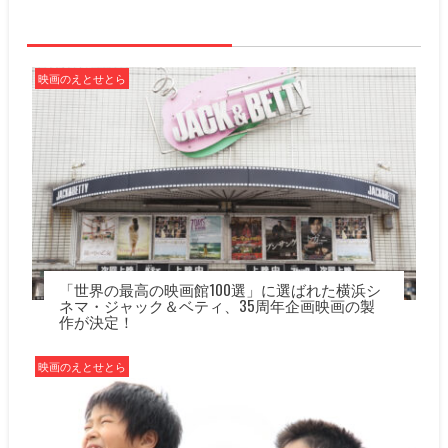
ゲ
ー
シ
ョ
映画のえとせとら
ン
「世界の最高の映画館100選」に選ばれた横浜シ
ネマ・ジャック＆ベティ、35周年企画映画の製
作が決定！
映画のえとせとら