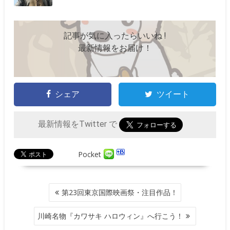
記事が気に入ったらいいね !
最新情報をお届け！
シェア
ツイート
最新情報をTwitter で
Pocket
投
第23回東京国際映画祭・注目作品！
稿
ナ
川崎名物『カワサキ ハロウィン』へ行こう！
ビ