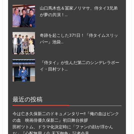
山口馬木也＆冨家ノリマサ、侍タイ3兄弟
が夢の共演！...
奇跡を起こした371日！『侍タイムスリッ
パー』池袋...
『侍タイ』が生んだ第二のシンデレラボー
イ・田村ツト...
最近の投稿
今は亡き久保新二のドキュメンタリー!!『俺の血はピンク
の血 映画俳優久保新二』初日舞台挨拶
田村ツトム、ドラマ化決定時に「ファンの顔が浮かん
だ」『心配無用ノ介 天下御免』記者会見