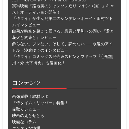
実写映画『路地裏のシャンソン通り マヤン（猫）』キャ
ストオーディション開催！
『侍タイ』が生んだ第二のシンデレラボーイ・田村ツト
ムインタビュー
白菊が時空を超えて届ける、慰霊と平和への願い 『君と
花火と約束と』レビュー
飾らない。ブレない。そして、諦めない――永遠のアイ
ドル・沙倉ゆうのインタビュー
『侍タイ』コミックス発売＆スピンオフドラマ『心配無
用ノ介 天下御免』も漫画化！
コンテンツ
画像満載！取材レポ
『侍タイムスリッパー』特集！
先取りレビュー
映画のえとせとら
映画なコラム
エンタメな情報