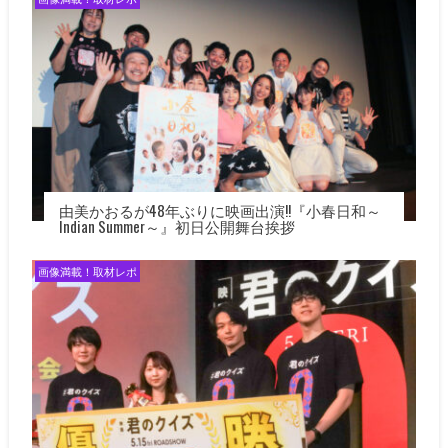
由美かおるが48年ぶりに映画出演!!『小春日和～
Indian Summer～』初日公開舞台挨拶
画像満載！取材レポ