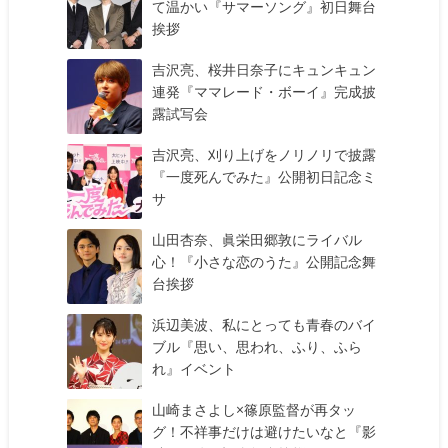
て温かい『サマーソング』初日舞台
挨拶
吉沢亮、桜井日奈子にキュンキュン
連発『ママレード・ボーイ』完成披
露試写会
吉沢亮、刈り上げをノリノリで披露
『一度死んでみた』公開初日記念ミ
サ
山田杏奈、眞栄田郷敦にライバル
心！『小さな恋のうた』公開記念舞
台挨拶
浜辺美波、私にとっても青春のバイ
ブル『思い、思われ、ふり、ふら
れ』イベント
山崎まさよし×篠原監督が再タッ
グ！不祥事だけは避けたいなと『影