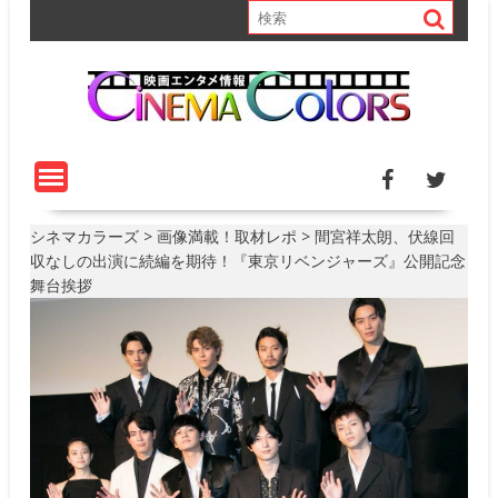
S
k
i
p
t
o
c
o
n
t
シネマカラーズ
>
画像満載！取材レポ
>
間宮祥太朗、伏線回
e
収なしの出演に続編を期待！『東京リベンジャーズ』公開記念
n
舞台挨拶
t