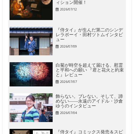
ィション開催！
2026/07/12
『侍タイ』が生んだ第二のシンデ
レラボーイ・田村ツトムインタビ
ュー
2026/07/09
白菊が時空を超えて届ける、慰霊
と平和への願い 『君と花火と約束
と』レビュー
2026/07/07
飾らない。ブレない。そして、諦
めない――永遠のアイドル・沙倉
ゆうのインタビュー
2026/07/04
『侍タイ』コミックス発売＆スピ