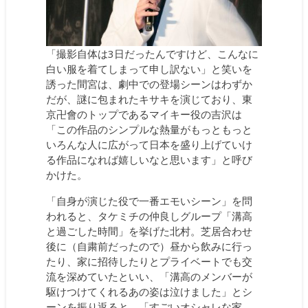
「撮影自体は3日だったんですけど、こんなに
白い服を着てしまって申し訳ない」と笑いを
誘った間宮は、劇中での登場シーンはわずか
だが、謎に包まれたキサキを演じており、東
京卍會のトップであるマイキー役の吉沢は
「この作品のシンプルな熱量がもっともっと
いろんな人に広がって日本を盛り上げていけ
る作品になれば嬉しいなと思います」と呼び
かけた。
「自身が演じた役で一番エモいシーン」を問
われると、タケミチの仲良しグループ「溝高
と過ごした時間」を挙げた北村。芝居合わせ
後に（自粛前だったので）昼から飲みに行っ
たり、家に招待したりとプライベートでも交
流を深めていたといい、「溝高のメンバーが
駆けつけてくれるあの姿は泣けました」とシ
ーンを振り返ると、「すごいオシャレな家