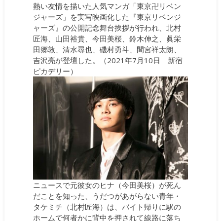
熱い友情を描いた人気マンガ「東京卍リベン
ジャーズ」を実写映画化した『東京リベンジ
ャーズ』の公開記念舞台挨拶が行われ、北村
匠海、山田裕貴、今田美桜、鈴木伸之、眞栄
田郷敦、清水尋也、磯村勇斗、間宮祥太朗、
吉沢亮が登壇した。（2021年7月10日 新宿
ピカデリー）
ニュースで元彼女のヒナ（今田美桜）が死ん
だことを知った、うだつがあがらない青年・
タケミチ（北村匠海）は、バイト帰りに駅の
ホームで何者かに背中を押されて線路に落ち