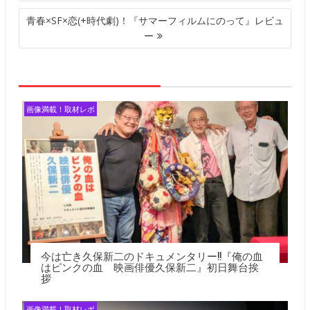
ビ
青春×SF×恋(+時代劇)！『サマーフィルムにのって』レビュ
ゲ
ー
ー
シ
ョ
ン
画像満載！取材レポ
今は亡き久保新二のドキュメンタリー!!『俺の血
はピンクの血 映画俳優久保新二』初日舞台挨
拶
画像満載！取材レポ