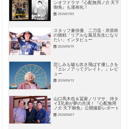
ンオフドラマ『心配無用ノ介 天下
御免』も漫画化！
2026/07/03
スタッフ兼俳優、二刀流・岸原柊
の挑戦「リアルな風見先生になり
たい」インタビュー
2026/06/19
悲しみも嘘も吹き飛ばす優しさを
『エレノアってグレイト。』レビ
ュー
2026/06/13
山口馬木也＆冨家ノリマサ、侍タ
イ3兄弟が夢の共演！『心配無用
ノ介 天下御免』公開撮影レポート
2026/06/07