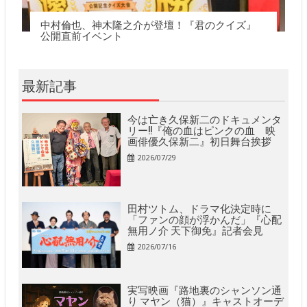
中村倫也、神木隆之介が登壇！『君のクイズ』
公開直前イベント
最新記事
今は亡き久保新二のドキュメンタ
リー!!『俺の血はピンクの血 映
画俳優久保新二』初日舞台挨拶
2026/07/29
田村ツトム、ドラマ化決定時に
「ファンの顔が浮かんだ」『心配
無用ノ介 天下御免』記者会見
2026/07/16
実写映画『路地裏のシャンソン通
り マヤン（猫）』キャストオーデ