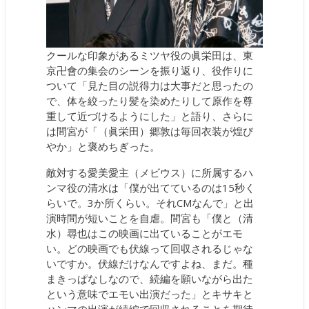
クールな印象があるミツヤ役の眞栄田は、東
京卍會の集会のシーンを振り返り、役作りに
ついて「見た目の説得力は大事だと思ったの
で、体を絞ったり髪を染めたりして原作を尊
重して近づけるようにした」と語り、さらに
は間宮が「（眞栄田）郷敦は毎回衣装が煌び
やか」と褒めちぎった。
敵対する愛美愛主（メビウス）に所属するハ
ンマ役の清水は「僕が出てているのは15秒く
らいで。3か所くらい。それCMなんで」と出
演時間が短いことを自虐。間宮も「僕と（清
水）尋也はこの映画に出ていることがエモ
い。どの映画でも伏線って回収されるじゃな
いですか。伏線だけなんですよね、まだ。種
まきっぱなしなので、続編を願いながら出た
という意味でエモい出演だった」とキサキと