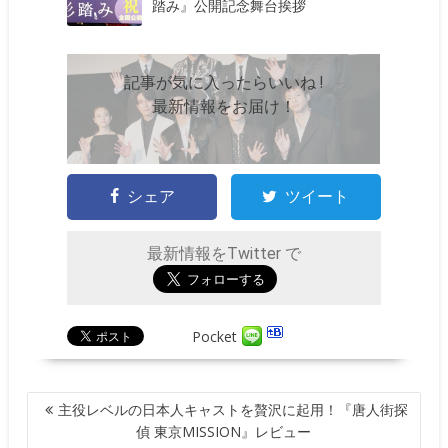
踏み』公開記念舞台挨拶
記事が気に入ったらいいね !
最新情報をお届け！
シェア
ツイート
最新情報をTwitter で
Pocket
投
主役レベルの日本人キャストを贅沢に起用！『唐人街探
稿
偵 東京MISSION』レビュー
ナ