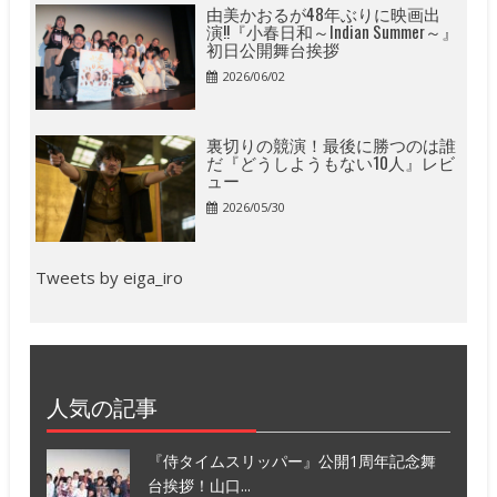
由美かおるが48年ぶりに映画出
演!!『小春日和～Indian Summer～』
初日公開舞台挨拶
2026/06/02
裏切りの競演！最後に勝つのは誰
だ『どうしようもない10人』レビ
ュー
2026/05/30
Tweets by eiga_iro
人気の記事
『侍タイムスリッパー』公開1周年記念舞
台挨拶！山口...