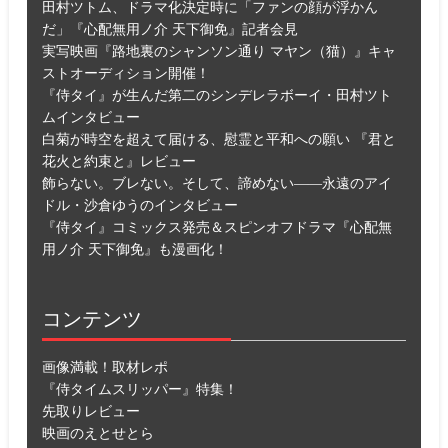
田村ツトム、ドラマ化決定時に「ファンの顔が浮かん
だ」『心配無用ノ介 天下御免』記者会見
実写映画『路地裏のシャンソン通り マヤン（猫）』キャ
ストオーディション開催！
『侍タイ』が生んだ第二のシンデレラボーイ・田村ツト
ムインタビュー
白菊が時空を超えて届ける、慰霊と平和への願い 『君と
花火と約束と』レビュー
飾らない。ブレない。そして、諦めない――永遠のアイ
ドル・沙倉ゆうのインタビュー
『侍タイ』コミックス発売＆スピンオフドラマ『心配無
用ノ介 天下御免』も漫画化！
コンテンツ
画像満載！取材レポ
『侍タイムスリッパー』特集！
先取りレビュー
映画のえとせとら