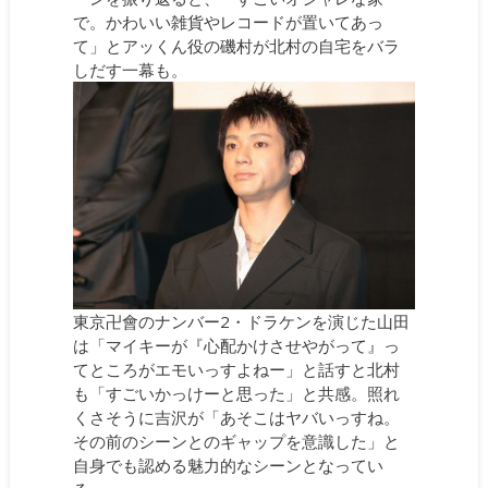
で。かわいい雑貨やレコードが置いてあっ
て」とアッくん役の磯村が北村の自宅をバラ
しだす一幕も。
東京卍會のナンバー2・ドラケンを演じた山田
は「マイキーが『心配かけさせやがって』っ
てところがエモいっすよねー」と話すと北村
も「すごいかっけーと思った」と共感。照れ
くさそうに吉沢が「あそこはヤバいっすね。
その前のシーンとのギャップを意識した」と
自身でも認める魅力的なシーンとなってい