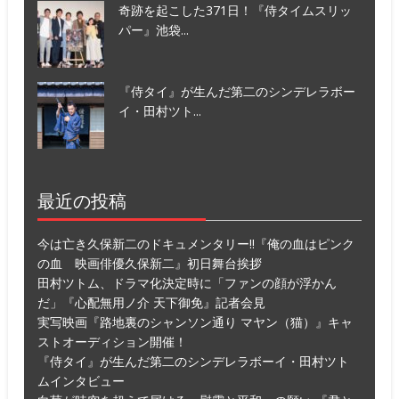
奇跡を起こした371日！『侍タイムスリッ
パー』池袋...
『侍タイ』が生んだ第二のシンデレラボー
イ・田村ツト...
最近の投稿
今は亡き久保新二のドキュメンタリー!!『俺の血はピンク
の血 映画俳優久保新二』初日舞台挨拶
田村ツトム、ドラマ化決定時に「ファンの顔が浮かん
だ」『心配無用ノ介 天下御免』記者会見
実写映画『路地裏のシャンソン通り マヤン（猫）』キャ
ストオーディション開催！
『侍タイ』が生んだ第二のシンデレラボーイ・田村ツト
ムインタビュー