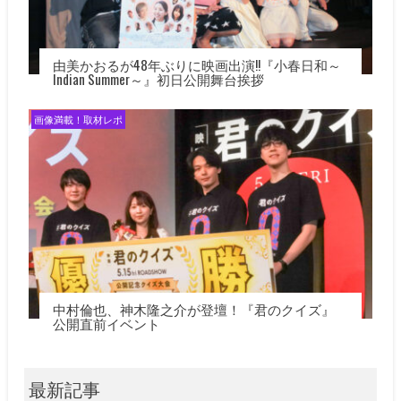
由美かおるが48年ぶりに映画出演!!『小春日和～
Indian Summer～』初日公開舞台挨拶
画像満載！取材レポ
中村倫也、神木隆之介が登壇！『君のクイズ』
公開直前イベント
最新記事