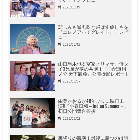
2026/06/19
悲しみも嘘も吹き飛ばす優しさを
『エレノアってグレイト。』レビ
ュー
2026/06/13
山口馬木也＆冨家ノリマサ、侍タ
イ3兄弟が夢の共演！『心配無用
ノ介 天下御免』公開撮影レポート
2026/06/07
由美かおるが48年ぶりに映画出
演!!『小春日和～Indian Summer～』
初日公開舞台挨拶
2026/06/02
裏切りの競演！最後に勝つのは誰