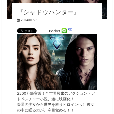
『シャドウハンター』
2014/01/26
Pocket
2200万部突破！全世界興奮のアクション・ア
ドベンチャー小説、遂に映画化！
普通の少女から世界を救うヒロインへ！ 彼女
の中に眠る力が、今目覚める！！