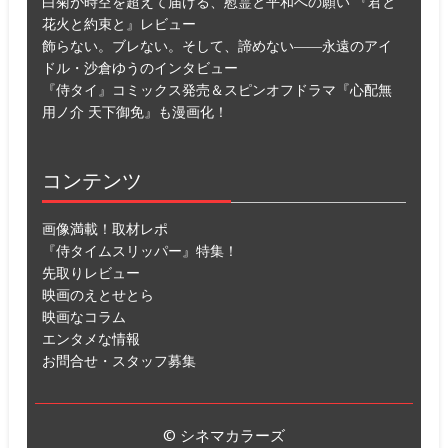
白菊が時空を超えて届ける、慰霊と平和への願い 『君と
花火と約束と』レビュー
飾らない。ブレない。そして、諦めない――永遠のアイ
ドル・沙倉ゆうのインタビュー
『侍タイ』コミックス発売＆スピンオフドラマ『心配無
用ノ介 天下御免』も漫画化！
コンテンツ
画像満載！取材レポ
『侍タイムスリッパー』特集！
先取りレビュー
映画のえとせとら
映画なコラム
エンタメな情報
お問合せ・スタッフ募集
© シネマカラーズ