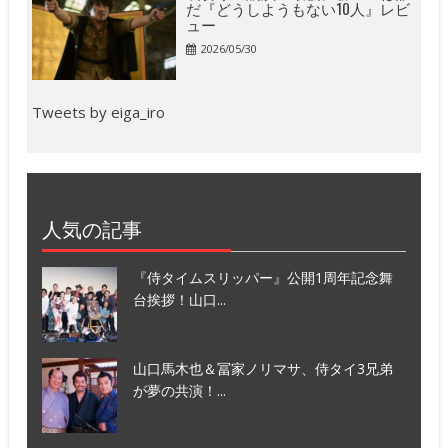
だ『どうしようもない10人』レビ
ュー
2026/05/30
Tweets by eiga_iro
人気の記事
『侍タイムスリッパー』公開1周年記念舞
台挨拶！山口...
山口馬木也＆冨家ノリマサ、侍タイ3兄弟
が夢の共演！...