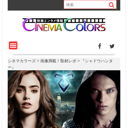
S
k
i
p
t
o
c
o
n
t
シネマカラーズ
>
画像満載！取材レポ
>
『シャドウハンタ
e
ー』
n
t