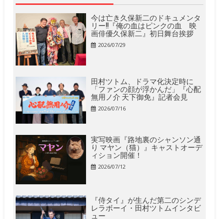
今は亡き久保新二のドキュメンタ
リー!!『俺の血はピンクの血 映
画俳優久保新二』初日舞台挨拶
2026/07/29
田村ツトム、ドラマ化決定時に
「ファンの顔が浮かんだ」『心配
無用ノ介 天下御免』記者会見
2026/07/16
実写映画『路地裏のシャンソン通
り マヤン（猫）』キャストオーデ
ィション開催！
2026/07/12
『侍タイ』が生んだ第二のシンデ
レラボーイ・田村ツトムインタビ
ュー