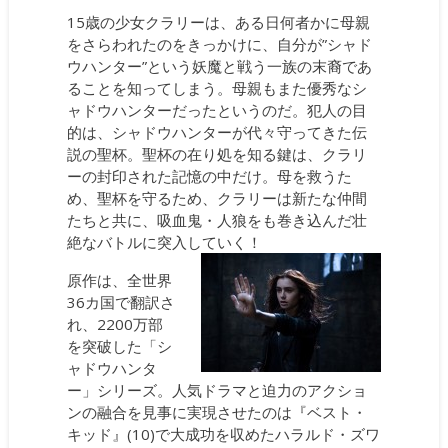
15歳の少女クラリーは、ある日何者かに母親
をさらわれたのをきっかけに、自分が”シャド
ウハンター”という妖魔と戦う一族の末裔であ
ることを知ってしまう。母親もまた優秀なシ
ャドウハンターだったというのだ。犯人の目
的は、シャドウハンターが代々守ってきた伝
説の聖杯。聖杯の在り処を知る鍵は、クラリ
ーの封印された記憶の中だけ。母を救うた
め、聖杯を守るため、クラリーは新たな仲間
たちと共に、吸血鬼・人狼をも巻き込んだ壮
絶なバトルに突入していく！
原作は、全世界
36カ国で翻訳さ
れ、2200万部
を突破した「シ
ャドウハンタ
ー」シリーズ。人気ドラマと迫力のアクショ
ンの融合を見事に実現させたのは『ベスト・
キッド』(10)で大成功を収めたハラルド・ズワ