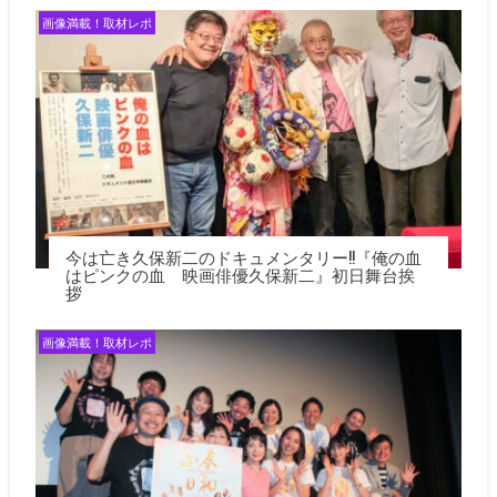
ン
画像満載！取材レポ
今は亡き久保新二のドキュメンタリー!!『俺の血
はピンクの血 映画俳優久保新二』初日舞台挨
拶
画像満載！取材レポ