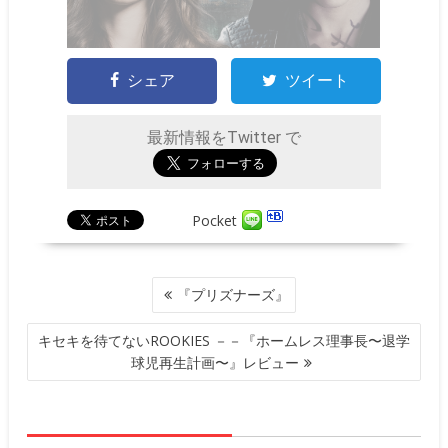
シェア
ツイート
最新情報をTwitter で
Pocket
投
『プリズナーズ』
稿
ナ
キセキを待てないROOKIES －－『ホームレス理事長〜退学
ビ
球児再生計画〜』レビュー
ゲ
ー
シ
ョ