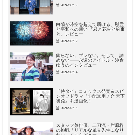
2026/07/09
白菊が時空を超えて届ける、慰霊
と平和への願い 『君と花火と約束
と』レビュー
2026/07/07
飾らない。ブレない。そして、諦
めない――永遠のアイドル・沙倉
ゆうのインタビュー
2026/07/04
『侍タイ』コミックス発売＆スピ
ンオフドラマ『心配無用ノ介 天下
御免』も漫画化！
2026/07/03
スタッフ兼俳優、二刀流・岸原柊
の挑戦「リアルな風見先生になり
たい」インタビュー