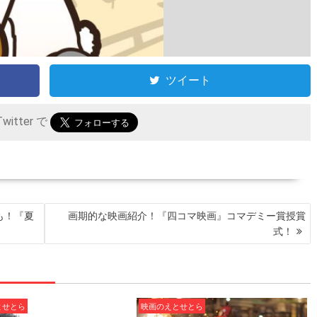
ツイート
itter で
も！『夏
画期的な映画紹介！『四コマ映画』コマデミー賞授賞
式！
とせとら
映画のえとせとら