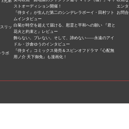
3兄弟
ストオーディション開催！
エンタ
『侍タイ』が生んだ第二のシンデレラボーイ・田村ツト
お問合
ムインタビュー
白菊が時空を超えて届ける、慰霊と平和への願い 『君と
ムスリッ
花火と約束と』レビュー
飾らない。ブレない。そして、諦めない――永遠のアイ
ドル・沙倉ゆうのインタビュー
『侍タイ』コミックス発売＆スピンオフドラマ『心配無
レラボ
用ノ介 天下御免』も漫画化！