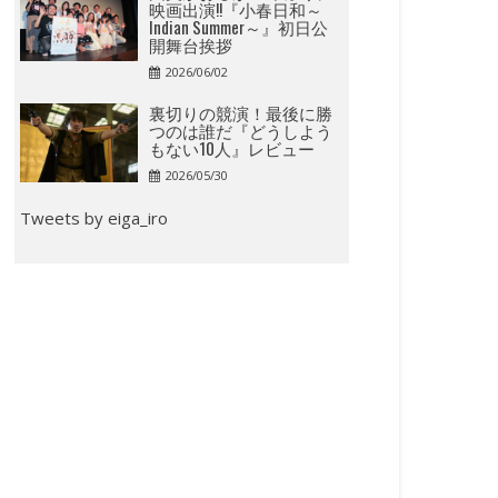
映画出演!!『小春日和～
Indian Summer～』初日公
開舞台挨拶
2026/06/02
裏切りの競演！最後に勝
つのは誰だ『どうしよう
もない10人』レビュー
2026/05/30
Tweets by eiga_iro