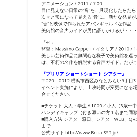
アニメーション / 2011 / 7:00
目に見えない日常の”音”を、具現化したらた
次々と形になって見える”音”に、新たな発見
“音”と映像で作られたアバンギャルドな作品
美術館の音声ガイドが男に語りかけるが・・
『41』
監督：Massimo Cappelli / イタリア / 2010 / 
美しい芸術作品に無関心な様子で美術館を巡
は、不朽の名作を解説する音声ガイド。だが
『ブリリア ショートショート シアター』
〒220－0012 横浜市西区みなとみらい5丁目3番1 F
イベント実施により、上映時間が変更になる場
合せください。
■チケット 大人・学生￥1000／小人（3歳〜中学
ハンディキャップ（付き添いの方１名まで同額）
■購入方法 シアター窓口、シアターWEB、Q
まで
公式サイト
http://www.Brillia-SST.jp/