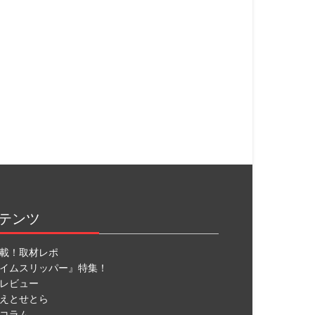
テンツ
載！取材レポ
イムスリッパー』特集！
レビュー
えとせとら
コラム