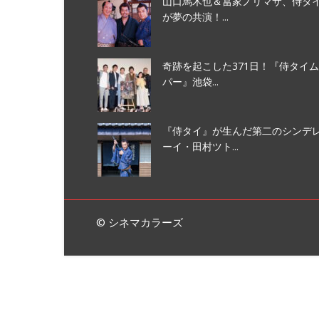
山口馬木也＆冨家ノリマサ、侍タイ
が夢の共演！...
奇跡を起こした371日！『侍タイ
パー』池袋...
『侍タイ』が生んだ第二のシンデ
ーイ・田村ツト...
© シネマカラーズ