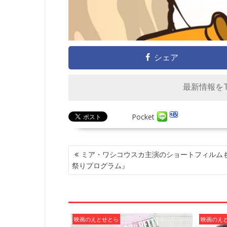
シェア
最新情報をTw
Pocket
投
ミア・ワシコウスカ主演のショートフィルム
稿
祭りプログラム』
ナ
ビ
ゲ
ー
シ
映画のえとせとら
映画のえ