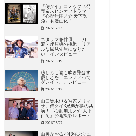
『侍タイ』コミックス発
売＆スピンオフドラマ
『心配無用ノ介 天下御
免』も漫画化！
2026/07/03
スタッフ兼俳優、二刀
流・岸原柊の挑戦「リア
ルな風見先生になりた
い」インタビュー
2026/06/19
悲しみも嘘も吹き飛ばす
優しさを『エレノアって
グレイト。』レビュー
2026/06/13
山口馬木也＆冨家ノリマ
サ、侍タイ3兄弟が夢の共
演！『心配無用ノ介 天下
御免』公開撮影レポート
2026/06/07
由美かおるが48年ぶりに