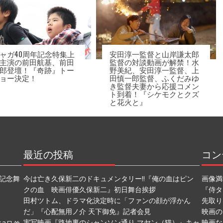
ャガ40周年記念特集上
安田淳一監督と山岸謙太郎
主演の前田航基、前田
監督の対談動画が解禁！水
郎登壇！『奇跡』トー
野美紀、安田淳一監督、上
ョー決定！
田慎一郎監督、ふくだみゆ
き監督夫妻から応援コメン
ト到着！『シケモクとクズ
と花火と』
最近の投稿
コン
記念舞
今は亡き久保新二のドキュメンタリー!!『俺の血はピン
画像満
クの血 映画俳優久保新二』初日舞台挨拶
『侍タ
田村ツトム、ドラマ化決定時に「ファンの顔が浮かん
先取り
だ」『心配無用ノ介 天下御免』記者会見
映画の
実写映画『路地裏のシャンソン通り マヤン（猫）』キャ
映画な