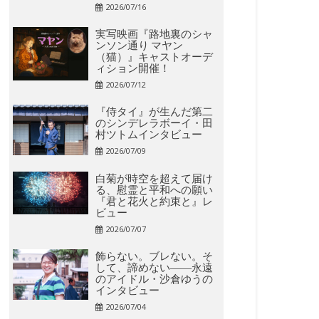
2026/07/16
実写映画『路地裏のシャ
ンソン通り マヤン
（猫）』キャストオーデ
ィション開催！
2026/07/12
『侍タイ』が生んだ第二
のシンデレラボーイ・田
村ツトムインタビュー
2026/07/09
白菊が時空を超えて届け
る、慰霊と平和への願い
『君と花火と約束と』レ
ビュー
2026/07/07
飾らない。ブレない。そ
して、諦めない――永遠
のアイドル・沙倉ゆうの
インタビュー
2026/07/04