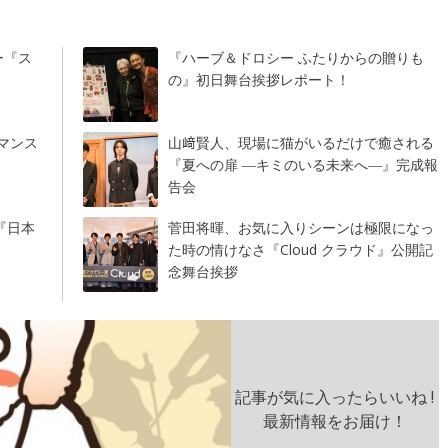
ー『ス
『ハーブ＆ドロシー ふたりからの贈りも
の』初日舞台挨拶レポート！
マンス
山﨑賢人、現場に猫がいるだけで癒される
『夏への扉 ―キミのいる未来へ―』完成報
告会
『日本
菅田将暉、お気に入りシーンは極限になっ
た時の情けなさ『Cloud クラウド』公開記
念舞台挨拶
記事が気に入ったらいいね !
最新情報をお届け！