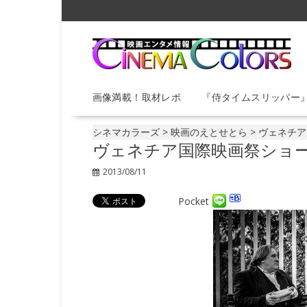
S
k
i
p
t
o
画像満載！取材レポ
『侍タイムスリッパー
c
o
n
シネマカラーズ
>
映画のえとせとら
>
ヴェネチア
t
ヴェネチア国際映画祭ショ
e
2013/08/11
n
t
Pocket