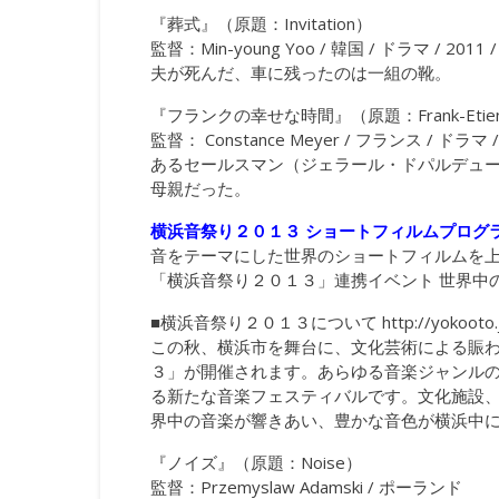
『葬式』（原題：Invitation）
監督：Min-young Yoo / 韓国 / ドラマ / 2011 / 
夫が死んだ、車に残ったのは一組の靴。
『フランクの幸せな時間』（原題：Frank-Etienne 
監督： Constance Meyer / フランス / ドラマ / 2
あるセールスマン（ジェラール・ドパルデュ
母親だった。
横浜音祭り２０１３ ショートフィルムプログラム
音をテーマにした世界のショートフィルムを
「横浜音祭り２０１３」連携イベント 世界中
■横浜音祭り２０１３について
http://yokooto.
この秋、横浜市を舞台に、文化芸術による賑
３」が開催されます。あらゆる音楽ジャンル
る新たな音楽フェスティバルです。文化施設
界中の音楽が響きあい、豊かな音色が横浜中
『ノイズ』（原題：Noise）
監督：Przemyslaw Adamski / ポーランド