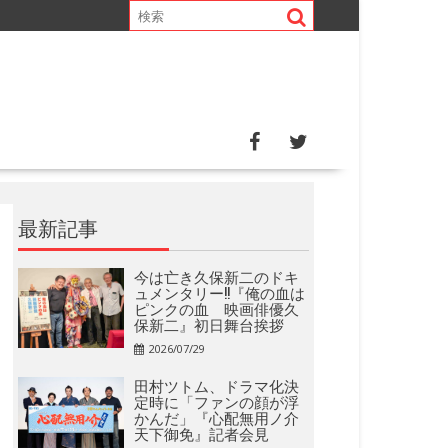
最新記事
今は亡き久保新二のドキ
ュメンタリー!!『俺の血は
ピンクの血 映画俳優久
保新二』初日舞台挨拶
2026/07/29
田村ツトム、ドラマ化決
定時に「ファンの顔が浮
かんだ」『心配無用ノ介
天下御免』記者会見