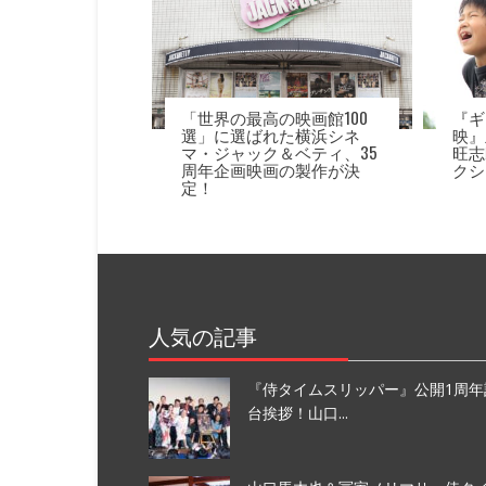
ョ
ン
「世界の最高の映画館100
『ギ
選」に選ばれた横浜シネ
映』
マ・ジャック＆ベティ、35
旺志
周年企画映画の製作が決
クシ
定！
人気の記事
『侍タイムスリッパー』公開1周年
台挨拶！山口...