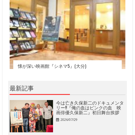
懐が深い映画館『シネマ5』(大分)
最新記事
今は亡き久保新二のドキュメンタ
リー!!『俺の血はピンクの血 映
画俳優久保新二』初日舞台挨拶
2026/07/29