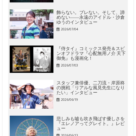
飾らない。ブレない。そして、諦
めない――永遠のアイドル・沙倉
ゆうのインタビュー
2026/07/04
『侍タイ』コミックス発売＆スピ
ンオフドラマ『心配無用ノ介 天下
御免』も漫画化！
2026/07/03
スタッフ兼俳優、二刀流・岸原柊
の挑戦「リアルな風見先生になり
たい」インタビュー
2026/06/19
悲しみも嘘も吹き飛ばす優しさを
『エレノアってグレイト。』レビ
ュー
2026/06/13