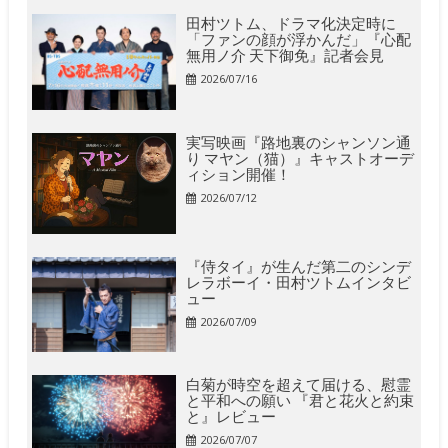
田村ツトム、ドラマ化決定時に
「ファンの顔が浮かんだ」『心配
無用ノ介 天下御免』記者会見
2026/07/16
実写映画『路地裏のシャンソン通
り マヤン（猫）』キャストオーデ
ィション開催！
2026/07/12
『侍タイ』が生んだ第二のシンデ
レラボーイ・田村ツトムインタビ
ュー
2026/07/09
白菊が時空を超えて届ける、慰霊
と平和への願い 『君と花火と約束
と』レビュー
2026/07/07