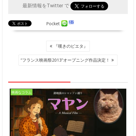
最新情報をTwitter で
Pocket
投
『嘆きのピエタ』
稿
ナ
“フランス映画祭2013”オープニング作品決定！
ビ
ゲ
ー
シ
ョ
映画なコラム
ン