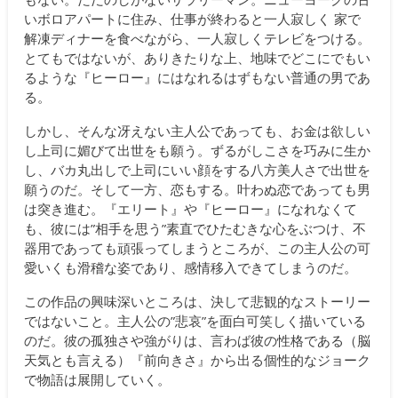
いボロアパートに住み、仕事が終わると一人寂しく 家で
解凍ディナーを食べながら、一人寂しくテレビをつける。
とてもではないが、ありきたりな上、地味でどこにでもい
るような『ヒーロー』にはなれるはずもない普通の男であ
る。
しかし、そんな冴えない主人公であっても、お金は欲しい
し上司に媚びて出世をも願う。ずるがしこさを巧みに生か
し、バカ丸出しで上司にいい顔をする八方美人さで出世を
願うのだ。そして一方、恋もする。叶わぬ恋であっても男
は突き進む。『エリート』や『ヒーロー』になれなくて
も、彼には”相手を思う”素直でひたむきな心をぶつけ、不
器用であっても頑張ってしまうところが、この主人公の可
愛いくも滑稽な姿であり、感情移入できてしまうのだ。
この作品の興味深いところは、決して悲観的なストーリー
ではないこと。主人公の”悲哀”を面白可笑しく描いている
のだ。彼の孤独さや強がりは、言わば彼の性格である（脳
天気とも言える）『前向きさ』から出る個性的なジョーク
で物語は展開していく。