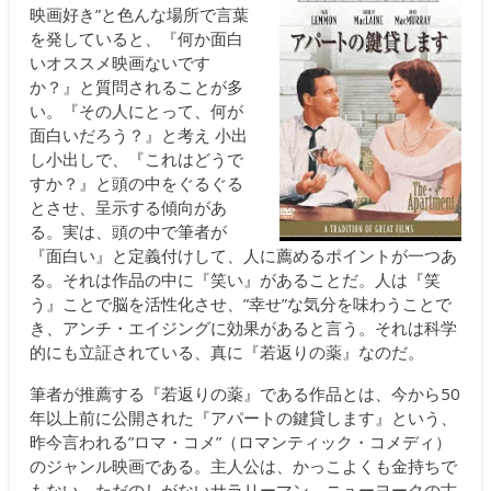
映画好き”と色んな場所で言葉
を発していると、『何か面白
いオススメ映画ないです
か？』と質問されることが多
い。『その人にとって、何が
面白いだろう？』と考え 小出
し小出しで、『これはどうで
すか？』と頭の中をぐるぐる
とさせ、呈示する傾向があ
る。実は、頭の中で筆者が
『面白い』と定義付けして、人に薦めるポイントが一つあ
る。それは作品の中に『笑い』があることだ。人は『笑
う』ことで脳を活性化させ、”幸せ”な気分を味わうことで
き、アンチ・エイジングに効果があると言う。それは科学
的にも立証されている、真に『若返りの薬』なのだ。
筆者が推薦する『若返りの薬』である作品とは、今から50
年以上前に公開された『アパートの鍵貸します』という、
昨今言われる”ロマ・コメ”（ロマンティック・コメディ）
のジャンル映画である。主人公は、かっこよくも金持ちで
もない。ただのしがないサラリーマン。ニューヨークの古