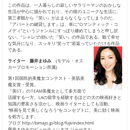
この作品は、一人暮らしの寂しいサラリーマンのおかしな
生活が中心に描かれており、その彼のユニークな生活に、
第三者観から『笑い』が止まらなくなってしまうのだ。
『アパートの鍵貸します』は、単に”ロマンティック・コ
メディ”というジャンルにすっぽり纏めてしまうと申し訳
ない、”シャレ”の効いた『笑い』の作品である。観て幸せ
な気分になり、スッキリ”笑って”若返っていただける作品
である。
ライター 藤井まゆみ
(モデル・オス
カープロモーション所属)
第1回国民的美魔女コンテスト・美肌美
魔女賞・受賞。
『美ST』のTEAM美魔女として多方面で
活躍する一方、LAの留学を経験するほどの大の映画好きと
知識の豊富さを活かし、映画ライターとしても活動。
“映画を見て美しくなろう”をコンセプトに、美に効く映画
を処方します。
ブログ
http://bimajo.jp/blog/fujii/index.html
藤井まゆみのビューティシネマ ジャーナル