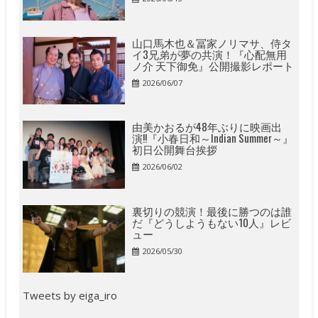
山口馬木也＆冨家ノリマサ、侍タ
イ3兄弟が夢の共演！『心配無用
ノ介 天下御免』公開撮影レポート
2026/06/07
由美かおるが48年ぶりに映画出
演!!『小春日和～Indian Summer～』
初日公開舞台挨拶
2026/06/02
裏切りの競演！最後に勝つのは誰
だ『どうしようもない10人』レビ
ュー
2026/05/30
Tweets by eiga_iro