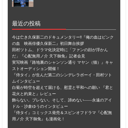
最近の投稿
今は亡き久保新二のドキュメンタリー!!『俺の血はピンク
の血 映画俳優久保新二』初日舞台挨拶
田村ツトム、ドラマ化決定時に「ファンの顔が浮かん
だ」『心配無用ノ介 天下御免』記者会見
実写映画『路地裏のシャンソン通り マヤン（猫）』キャ
ストオーディション開催！
『侍タイ』が生んだ第二のシンデレラボーイ・田村ツト
ムインタビュー
白菊が時空を超えて届ける、慰霊と平和への願い 『君と
花火と約束と』レビュー
飾らない。ブレない。そして、諦めない――永遠のアイ
ドル・沙倉ゆうのインタビュー
『侍タイ』コミックス発売＆スピンオフドラマ『心配無
用ノ介 天下御免』も漫画化！