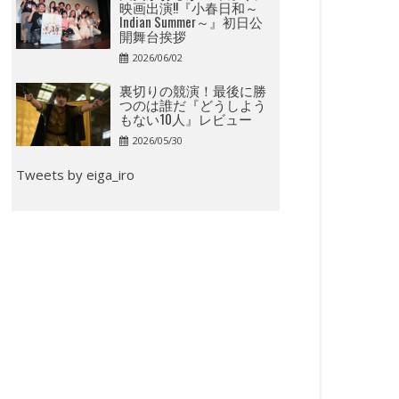
映画出演!!『小春日和～
Indian Summer～』初日公
開舞台挨拶
2026/06/02
裏切りの競演！最後に勝
つのは誰だ『どうしよう
もない10人』レビュー
2026/05/30
Tweets by eiga_iro