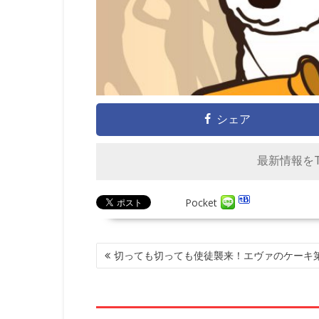
シェア
最新情報をTw
Pocket
投
切っても切っても使徒襲来！エヴァのケーキ
稿
ナ
ビ
ゲ