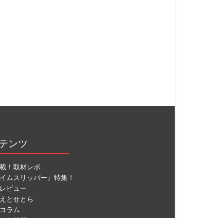
テンツ
載！取材レポ
イムスリッパー』特集！
レビュー
えとせとら
コラム