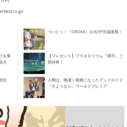
００円
rland.co.jp/
ついにっ！『OROKA』公式HP完成速報！
プを東
【プレゼント】プラネタリウム『満天』ご
花火
招待券！
総出
人間は、物凄く複雑になったアンドロイド
『さようなら』ワールドプレミア