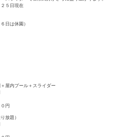
月２５日現在
、６日は休園）
園＋屋内プール＋スライダー
円
００円
乗り放題）
円