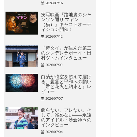
2026/07/16
実写映画『路地裏のシャ
ンソン通り マヤン
（猫）』キャストオーデ
ィション開催！
2026/07/12
『侍タイ』が生んだ第二
のシンデレラボーイ・田
村ツトムインタビュー
2026/07/09
白菊が時空を超えて届け
る、慰霊と平和への願い
『君と花火と約束と』レ
ビュー
2026/07/07
飾らない。ブレない。そ
して、諦めない――永遠
のアイドル・沙倉ゆうの
インタビュー
2026/07/04