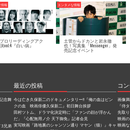
な情報
エンタメな情報
プロリーディングアク
土管からドカンと岩永徹
演vol.4『白い病』
也！写真集「Messenger」発
売記念イベント
最近の投稿
コン
記念舞
今は亡き久保新二のドキュメンタリー!!『俺の血はピン
画像満
クの血 映画俳優久保新二』初日舞台挨拶
『侍タ
田村ツトム、ドラマ化決定時に「ファンの顔が浮かん
先取り
だ」『心配無用ノ介 天下御免』記者会見
映画の
実写映画『路地裏のシャンソン通り マヤン（猫）』キャ
映画な
3兄弟