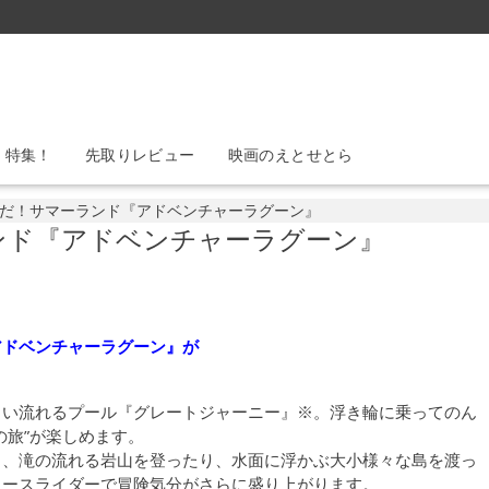
』特集！
先取りレビュー
映画のえとせとら
だ！サマーランド『アドベンチャーラグーン』
ンド『アドベンチャーラグーン』
アドベンチャーラグーン』が
～い流れるプール『グレートジャーニー』※。浮き輪に乗ってのん
の旅”が楽しめます。
り、滝の流れる岩山を登ったり、水面に浮かぶ大小様々な島を渡っ
タースライダーで冒険気分がさらに盛り上がります。