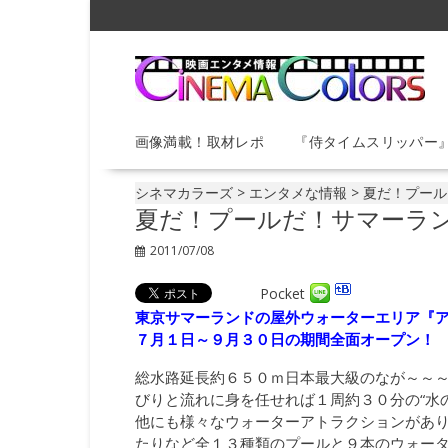
S
k
i
p
t
o
画像満載！取材レポ
『侍タイムスリッパー
c
o
n
シネマカラーズ
>
エンタメな情報
>
夏だ！プール
t
夏だ！プールだ！サマーラ
e
2011/07/08
n
t
Pocket
東京サマーランドの屋外ウォーターエリア『
７月１日～９月３０日の期間全面オープン！
総水路延長約６５０ｍ日本最大級のなが～～
びりと流れに身を任せれば１周約３０分の“水
他にも様々なウォーターアトラクションがあ
たりなど全１３種類のプールと９本のウォー