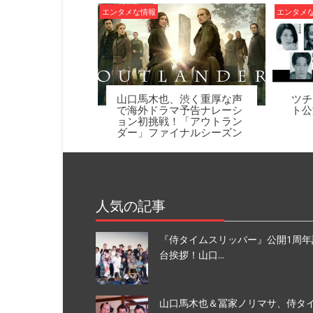
ー
エンタメな情報
エンタメ
シ
ョ
ン
山口馬木也、渋く重厚な声
ツチ
で海外ドラマ予告ナレーシ
ト公
ョン初挑戦！「アウトラン
ダー」ファイナルシーズン
人気の記事
『侍タイムスリッパー』公開1周年
台挨拶！山口...
山口馬木也＆冨家ノリマサ、侍タイ