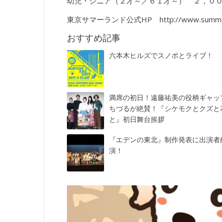
幼児・シニア（２才～／６１才～） ２，０
東京サマーランド公式HP
http://www.summe
おすすめ記事
六本木ヒルズでスノボとライブ！
満席の初日！遠藤祐美の役柄ギャッ
ちづるが絶賛！『シケモクとクズと
と』初日舞台挨拶
『エデンの東北』制作発表に出演者
演！