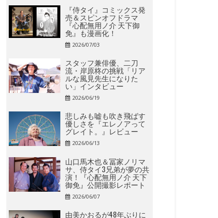
『侍タイ』コミックス発
売＆スピンオフドラマ
『心配無用ノ介 天下御
免』も漫画化！
2026/07/03
スタッフ兼俳優、二刀
流・岸原柊の挑戦「リア
ルな風見先生になりた
い」インタビュー
2026/06/19
悲しみも嘘も吹き飛ばす
優しさを『エレノアって
グレイト。』レビュー
2026/06/13
山口馬木也＆冨家ノリマ
サ、侍タイ3兄弟が夢の共
演！『心配無用ノ介 天下
御免』公開撮影レポート
2026/06/07
由美かおるが48年ぶりに