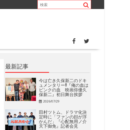
最新記事
今は亡き久保新二のドキ
ュメンタリー!!『俺の血は
ピンクの血 映画俳優久
保新二』初日舞台挨拶
2026/07/29
田村ツトム、ドラマ化決
定時に「ファンの顔が浮
かんだ」『心配無用ノ介
天下御免』記者会見