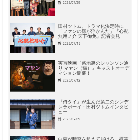
2026/07/29
田村ツトム、ドラマ化決定時に
「ファンの顔が浮かんだ」『心配
無用ノ介 天下御免』記者会見
2026/07/16
実写映画『路地裏のシャンソン通
り マヤン（猫）』キャストオーデ
ィション開催！
2026/07/12
『侍タイ』が生んだ第二のシンデ
レラボーイ・田村ツトムインタビ
ュー
2026/07/09
白菊が時空を超えて届ける、慰霊