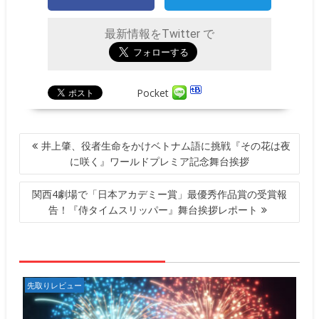
最新情報をTwitter で
Pocket
投
井上肇、役者生命をかけベトナム語に挑戦『その花は夜
稿
に咲く』ワールドプレミア記念舞台挨拶
ナ
ビ
関西4劇場で「日本アカデミー賞」最優秀作品賞の受賞報
ゲ
告！『侍タイムスリッパー』舞台挨拶レポート
ー
シ
ョ
ン
先取りレビュー