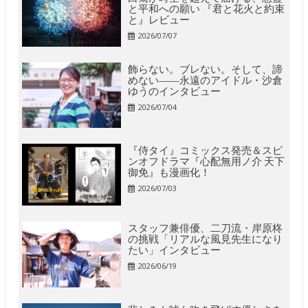
と平和への願い 『君と花火と約束
と』レビュー
2026/07/07
飾らない。ブレない。そして、諦
めない――永遠のアイドル・沙倉
ゆうのインタビュー
2026/07/04
『侍タイ』コミックス発売＆スピ
ンオフドラマ『心配無用ノ介 天下
御免』も漫画化！
2026/07/03
スタッフ兼俳優、二刀流・岸原柊
の挑戦「リアルな風見先生になり
たい」インタビュー
2026/06/19