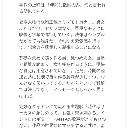
本作の上映は11年間に数回のみ。幻と言われ
る所以である。
登場人物は永瀬正敏とミズモトカナコ。男女
ふたりだけ。セリフはなく、重厚なモノクロ
映像と字幕で進行していく。映像はシンプル
だがとても雄弁だ。それゆえ緊張感を持っ
て、想像力を稼働して凝視することになる。
瓦礫を集めて筏を作る男、見つめる女。自然
と距離が縮まり、女も筏を作るように。明快
な答えは用意されていない。ただ、時間の経
過と共に瓦礫で筏を作る意味が少しずつ、な
んとなく伝わってくる。だからといって難解
では決してなく、メッセージもしっかり届く
はずだ。
絶妙なタイミングで流れる主題歌『時代はサ
ーカスの象にのって』も強く突き刺さる。イ
ントロのギター、PANTAの歌声がとてもせつ
ない。作品の世界観にマッチすると共に、よ