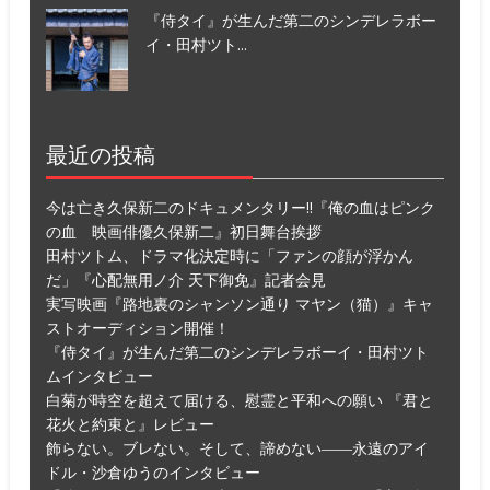
『侍タイ』が生んだ第二のシンデレラボー
イ・田村ツト...
最近の投稿
今は亡き久保新二のドキュメンタリー!!『俺の血はピンク
の血 映画俳優久保新二』初日舞台挨拶
田村ツトム、ドラマ化決定時に「ファンの顔が浮かん
だ」『心配無用ノ介 天下御免』記者会見
実写映画『路地裏のシャンソン通り マヤン（猫）』キャ
ストオーディション開催！
『侍タイ』が生んだ第二のシンデレラボーイ・田村ツト
ムインタビュー
白菊が時空を超えて届ける、慰霊と平和への願い 『君と
花火と約束と』レビュー
飾らない。ブレない。そして、諦めない――永遠のアイ
ドル・沙倉ゆうのインタビュー