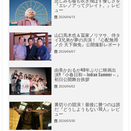
悲しみも嘘も吹き飛ばす優しさを
『エレノアってグレイト。』レビ
ュー
2026/06/13
山口馬木也＆冨家ノリマサ、侍タ
イ3兄弟が夢の共演！『心配無用
ノ介 天下御免』公開撮影レポート
2026/06/07
由美かおるが48年ぶりに映画出
演!!『小春日和～Indian Summer～』
初日公開舞台挨拶
2026/06/02
裏切りの競演！最後に勝つのは誰
だ『どうしようもない10人』レビ
ュー
2026/05/30