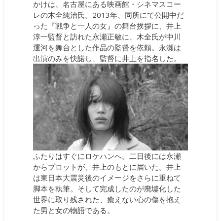
かけは、名古屋にある映画館・シネマスコー
レの木全純治氏。2013年、同所にて公開中だ
った『戦争と一人の女』の舞台挨拶に、井上
淳一監督と訪れた永瀬正敏に、木全氏が中川
運河を舞台とした作品の監督を依頼。永瀬は
出演のみを快諾し、監督に井上を指名した。
ふたりはすぐにロケハンへ。二日後には永瀬
からプロットが、井上のもとに届いた。井上
は東日本大震災後のイメージをさらに重ねて
脚本を執筆。そして完成したのが廃墟化した
世界に取り残された、癒えない心の傷を抱え
た男と女の物語である。