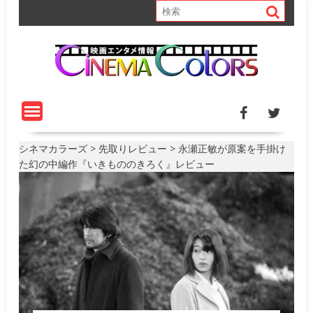
S
k
i
p
t
o
c
o
n
t
シネマカラーズ
>
先取りレビュー
>
永瀬正敏が原案を手掛け
e
た幻の中編作『いきもののきろく』レビュー
n
t