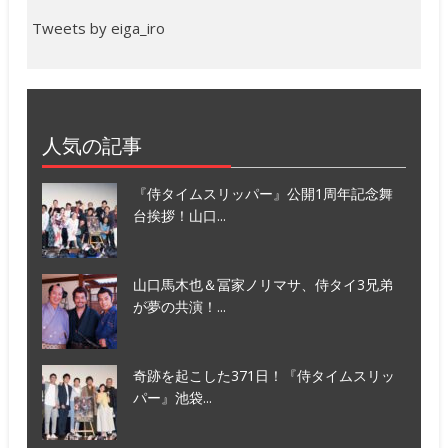
Tweets by eiga_iro
人気の記事
『侍タイムスリッパー』公開1周年記念舞
台挨拶！山口...
山口馬木也＆冨家ノリマサ、侍タイ3兄弟
が夢の共演！...
奇跡を起こした371日！『侍タイムスリッ
パー』池袋...