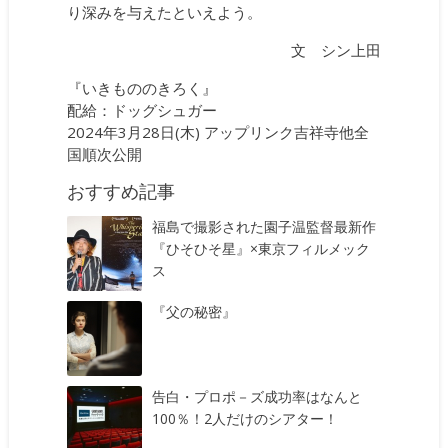
り深みを与えたといえよう。
文 シン上田
『いきもののきろく』
配給：ドッグシュガー
2024年3月28日(木) アップリンク吉祥寺他全
国順次公開
おすすめ記事
福島で撮影された園子温監督最新作
『ひそひそ星』×東京フィルメック
ス
『父の秘密』
告白・プロポ－ズ成功率はなんと
100％！2人だけのシアター！