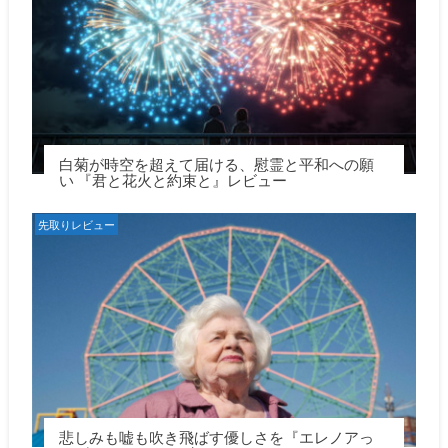
白菊が時空を超えて届ける、慰霊と平和への願
い 『君と花火と約束と』レビュー
先取りレビュー
悲しみも嘘も吹き飛ばす優しさを『エレノアっ