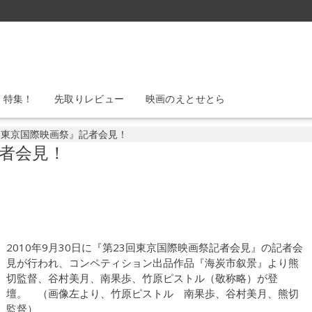
』特集！
先取りレビュー
映画のえとせとら
回東京国際映画祭』記者会見！
記者会見！
2010年9月30日に『第23回東京国際映画祭記者会見』の記者会
見が行われ、コンペティション出品作品『海炭市叙景』より熊
切監督、谷村美月、南果歩、竹原ピストル（敬称略）が登
壇。 （画像左より、竹原ピストル 南果歩、谷村美月、熊切
監督）