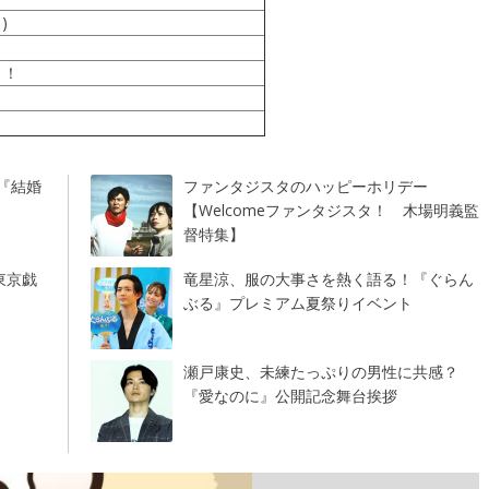
)
！！
『結婚
ファンタジスタのハッピーホリデー
【Welcomeファンタジスタ！ 木場明義監
督特集】
東京戯
竜星涼、服の大事さを熱く語る！『ぐらん
ぶる』プレミアム夏祭りイベント
瀬戸康史、未練たっぷりの男性に共感？
『愛なのに』公開記念舞台挨拶