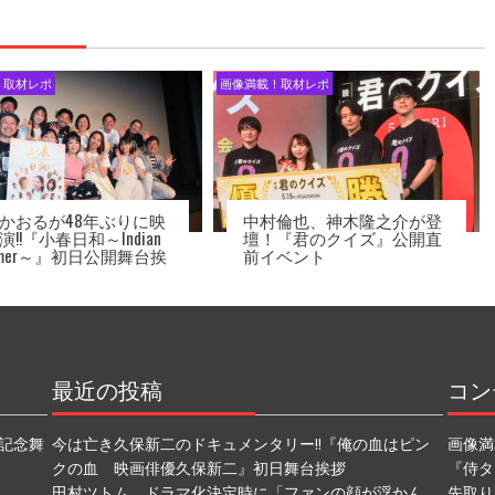
！取材レポ
画像満載！取材レポ
かおるが48年ぶりに映
中村倫也、神木隆之介が登
演!!『小春日和～Indian
壇！『君のクイズ』公開直
mmer～』初日公開舞台挨
前イベント
最近の投稿
コン
記念舞
今は亡き久保新二のドキュメンタリー!!『俺の血はピン
画像満
クの血 映画俳優久保新二』初日舞台挨拶
『侍タ
田村ツトム、ドラマ化決定時に「ファンの顔が浮かん
先取り