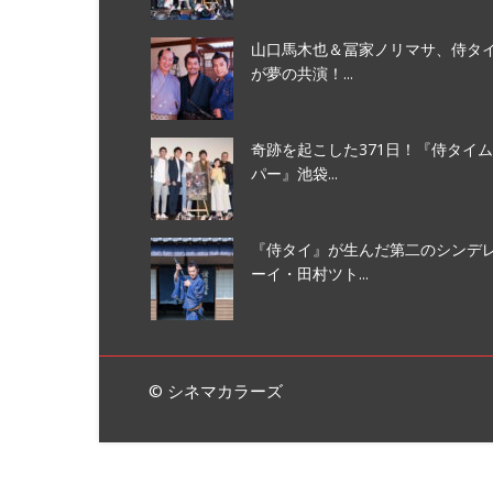
山口馬木也＆冨家ノリマサ、侍タイ
が夢の共演！...
奇跡を起こした371日！『侍タイ
パー』池袋...
『侍タイ』が生んだ第二のシンデ
ーイ・田村ツト...
© シネマカラーズ