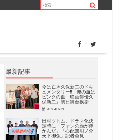
最新記事
今は亡き久保新二のドキ
ュメンタリー!!『俺の血は
ピンクの血 映画俳優久
保新二』初日舞台挨拶
2026/07/29
田村ツトム、ドラマ化決
定時に「ファンの顔が浮
かんだ」『心配無用ノ介
天下御免』記者会見