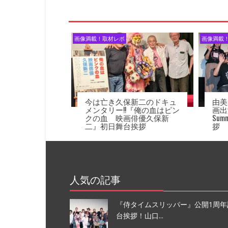
ナ
ビ
ゲ
ー
画像満載！取材レポ
画像満載
シ
ョ
ン
今は亡き久保新二のドキュ
由美
メンタリー!!『俺の血はピン
画出
クの血 映画俳優久保新
Su
二』初日舞台挨拶
拶
人気の記事
『侍タイムスリッパー』公開1周年
台挨拶！山口...