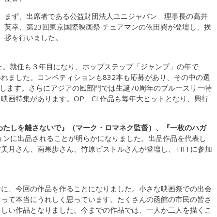
まず、出席者である公益財団法人ユニジャパン 理事長の高井
英幸、第23回東京国際映画祭 チェアマンの依田巽が登壇し、挨
拶を行いました。
た。就任も３年目になり、ホップステップ「ジャンプ」の年で
れました。コンペティションも832本も応募があり、その中の選
たします。さらにアジアの風部門では生誕70周年のブルースリー特
映画特集があります。OP、CL作品も毎年大ヒットとなり、興行
わたしを離さないで』（マーク・ロマネク監督）、『一枚のハガ
ョンに出品されることが明らかになりました。出品作品を代表し
美月さん、南果歩さん、竹原ピストルさんが登壇し、TIFFに参加
けに、今回の作品を作ることになりました。小さな映画祭での出会
なって本当にうれしく思っています。たくさんの函館の市民の皆さ
らしい作品となりました。今までの作品では、一人か二人を描くこ