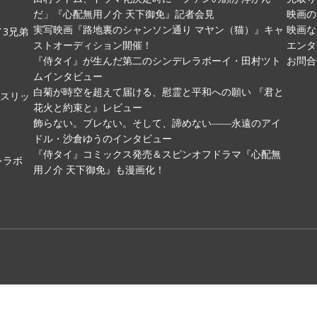
だ」『心配無用ノ介 天下御免』記者会見
映画の
実写映画『路地裏のシャンソン通り マヤン（猫）』キャ
映画な
3兄弟
ストオーディション開催！
エンタ
『侍タイ』が生んだ第二のシンデレラボーイ・田村ツト
お問合
ムインタビュー
白菊が時空を超えて届ける、慰霊と平和への願い 『君と
ムスリッ
花火と約束と』レビュー
飾らない。ブレない。そして、諦めない――永遠のアイ
ドル・沙倉ゆうのインタビュー
『侍タイ』コミックス発売＆スピンオフドラマ『心配無
レラボ
用ノ介 天下御免』も漫画化！