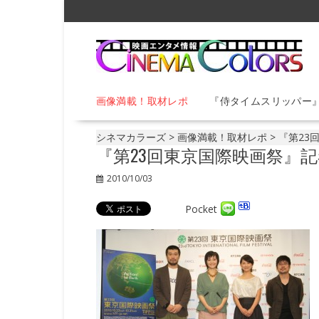
S
k
i
p
t
o
画像満載！取材レポ
『侍タイムスリッパー
c
o
n
シネマカラーズ
>
画像満載！取材レポ
>
『第23
t
『第23回東京国際映画祭』
e
2010/10/03
n
t
Pocket