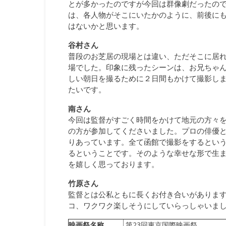
とが多かったのですが今回は群像劇だったの
は、各人物がそこにいたかのように、前後に
はないかと思います。
谷村さん
普段のお芝居の現場とは違い、ただそこに居
場でした。印象に残ったシーンは、お兄ちゃん
しい朝日を撮るために２日間もかけて撮影し
たいです。
南さん
今回は監督がすごく時間をかけて地元の方々
の方が参加してくださいました。プロの俳優
りあっています。全て函館で撮影をするとい
るということです。そのような幸せな形で生
を嬉しく思っております。
竹原さん
監督とは公私ともに長くお付き合いがありま
コ、ワクワク楽しそうにしていらっしゃいま
映画祭名称
第23回東京国際映画祭