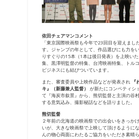
依田チェアマンコメント
「東京国際映画祭も今年で23回目を迎えまし
す。ジャンプの年として、作品選びにも力をい
りすぐりの15本（1本は後日発表）を上映い
集、黒澤明監督の特集、台湾映画特集、トルコ
ビジネスにも結びついています。
また、審査委員や上映作品などが発表され
『
キ』（新藤兼人監督）
が新たにコンペティシ
て『海炭市叙景』から、熊切監督と主演の谷村
する意気込み、撮影秘話などを語りました。
熊切監督
２年前の北海道の映画祭での出会いをきっか
いが、大きな映画祭で上映して頂けるように
んの物心両面にわたるご協力をいただき素晴