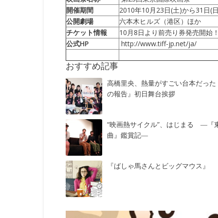
開催期間
2010年10月23日(土)から31日(日
公開劇場
六本木ヒルズ（港区）ほか
チケット情報
10月8日より前売り券発売開始
公式HP
http://www.tiff-jp.net/ja/
おすすめ記事
高橋里央、熱量がすごい台本だった
の報告』初日舞台挨拶
“映画熱サイクル”、はじまる ―『
曲』鑑賞記―
『ばしゃ馬さんとビッグマウス』