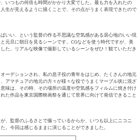
で、いつもの何倍も時間がかかり大変でした。最も力を入れたの
も人生が見えるように描くことで、その点がうまく表現できたので
ればいい、という監督の作る不思議な空気感がある居心地のいい現
と元旦に朝日を見るシーンです。CGなどを使う時代ですが、美
ました。リアルな映像で撮影しているシーンをぜひ！観ていただき
をオーデションされ、私の息子役の青年をはじめ、たくさんの地元
と、アマチュアの地元の方々が様々な役でうまくマーブル状に混ざ
う意味は、その時、その場所の温度や空気感をフィルムに焼き付け
まれた作品を東京国際映画祭を通じて世界に向けて発信できること
すが、監督のふるさとで撮っているからか、いつも以上にニコニ
した。今回は感じるままに演じることができました。