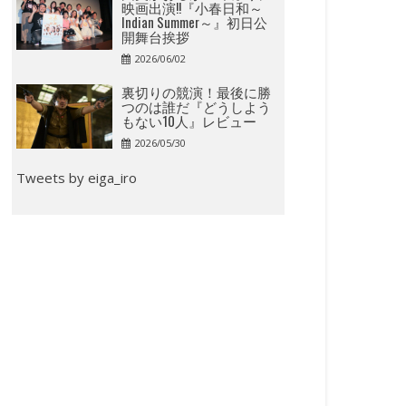
映画出演!!『小春日和～
Indian Summer～』初日公
開舞台挨拶
2026/06/02
裏切りの競演！最後に勝
つのは誰だ『どうしよう
もない10人』レビュー
2026/05/30
Tweets by eiga_iro