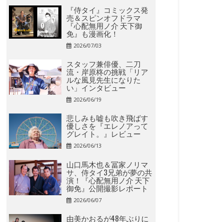
『侍タイ』コミックス発
売＆スピンオフドラマ
『心配無用ノ介 天下御
免』も漫画化！
2026/07/03
スタッフ兼俳優、二刀
流・岸原柊の挑戦「リア
ルな風見先生になりた
い」インタビュー
2026/06/19
悲しみも嘘も吹き飛ばす
優しさを『エレノアって
グレイト。』レビュー
2026/06/13
山口馬木也＆冨家ノリマ
サ、侍タイ3兄弟が夢の共
演！『心配無用ノ介 天下
御免』公開撮影レポート
2026/06/07
由美かおるが48年ぶりに