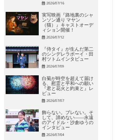
2026/07/16
実写映画『路地裏のシャ
ンソン通り マヤン
（猫）』キャストオーデ
ィション開催！
2026/07/12
『侍タイ』が生んだ第二
のシンデレラボーイ・田
村ツトムインタビュー
2026/07/09
白菊が時空を超えて届け
る、慰霊と平和への願い
『君と花火と約束と』レ
ビュー
2026/07/07
飾らない。ブレない。そ
して、諦めない――永遠
のアイドル・沙倉ゆうの
インタビュー
2026/07/04