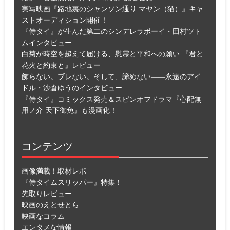
実写映画『路地裏のシャンソン通り マヤン（猫）』キャ
ストオーディション開催！
『侍タイ』が生んだ第二のシンデレラボーイ・田村ツト
ムインタビュー
白菊が時空を超えて届ける、慰霊と平和への願い 『君と
花火と約束と』レビュー
飾らない。ブレない。そして、諦めない――永遠のアイ
ドル・沙倉ゆうのインタビュー
『侍タイ』コミックス発売＆スピンオフドラマ『心配無
用ノ介 天下御免』も漫画化！
コンテンツ
画像満載！取材レポ
『侍タイムスリッパー』特集！
先取りレビュー
映画のえとせとら
映画なコラム
エンタメな情報