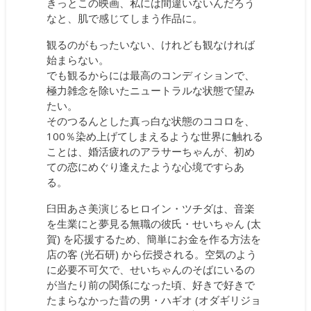
きっとこの映画、私には間違いないんだろう
なと、肌で感じてしまう作品に。
観るのがもったいない、けれども観なければ
始まらない。
でも観るからには最高のコンディションで、
極力雑念を除いたニュートラルな状態で望み
たい。
そのつるんとした真っ白な状態のココロを、
100％染め上げてしまえるような世界に触れる
ことは、婚活疲れのアラサーちゃんが、初め
ての恋にめぐり逢えたような心境ですらあ
る。
臼田あさ美演じるヒロイン・ツチダは、音楽
を生業にと夢見る無職の彼氏・せいちゃん (太
賀) を応援するため、簡単にお金を作る方法を
店の客 (光石研) から伝授される。空気のよう
に必要不可欠で、せいちゃんのそばにいるの
が当たり前の関係になった頃、好きで好きで
たまらなかった昔の男・ハギオ (オダギリジョ