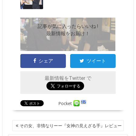
記事が気に入ったらいいね !
最新情報をお届け！
シェア
ツイート
最新情報をTwitter で
Pocket
投
その女、非情なりーー『女神の見えざる手』レビュー
稿