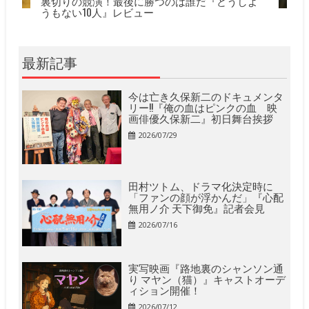
裏切りの競演！最後に勝つのは誰だ『どうしよ
うもない10人』レビュー
最新記事
今は亡き久保新二のドキュメンタ
リー!!『俺の血はピンクの血 映
画俳優久保新二』初日舞台挨拶
2026/07/29
田村ツトム、ドラマ化決定時に
「ファンの顔が浮かんだ」『心配
無用ノ介 天下御免』記者会見
2026/07/16
実写映画『路地裏のシャンソン通
り マヤン（猫）』キャストオーデ
ィション開催！
2026/07/12