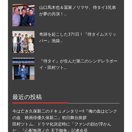
山口馬木也＆冨家ノリマサ、侍タイ3兄弟
が夢の共演！...
奇跡を起こした371日！『侍タイムスリッ
パー』池袋...
『侍タイ』が生んだ第二のシンデレラボー
イ・田村ツト...
最近の投稿
今は亡き久保新二のドキュメンタリー!!『俺の血はピンク
の血 映画俳優久保新二』初日舞台挨拶
田村ツトム、ドラマ化決定時に「ファンの顔が浮かん
だ」『心配無用ノ介 天下御免』記者会見