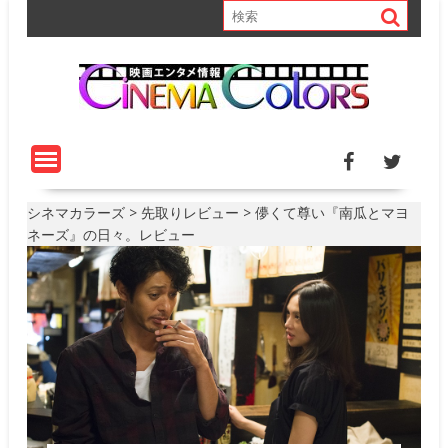
S
k
i
p
t
o
c
o
n
t
シネマカラーズ
>
先取りレビュー
>
儚くて尊い『南瓜とマヨ
e
ネーズ』の日々。レビュー
n
t