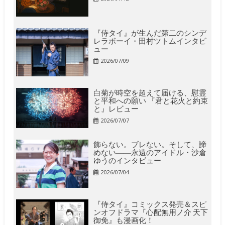
『侍タイ』が生んだ第二のシンデ
レラボーイ・田村ツトムインタビ
ュー
2026/07/09
白菊が時空を超えて届ける、慰霊
と平和への願い 『君と花火と約束
と』レビュー
2026/07/07
飾らない。ブレない。そして、諦
めない――永遠のアイドル・沙倉
ゆうのインタビュー
2026/07/04
『侍タイ』コミックス発売＆スピ
ンオフドラマ『心配無用ノ介 天下
御免』も漫画化！