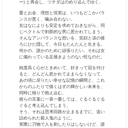
ー) と再会し、ツチダはのめり込んでゆく。
愛とお金、理想と現実は、いつもどこかバラ
ンスが悪く、噛み合わない。
女はなによりも安定を求めておきながら、同
じベクトルで刹那的な男に惹かれてしまう。
そんなアンバランスな想いを、笑顔と涙の後
ろにひた隠して、今日もたんたんと生きる。
何かの、誰かのために頑張りたい。それは女
に備わっている足掻きようのない性なのだ。
純度高く心がときめいて、好きって冠を付け
ると、どんどん惹かれて止まらなくなって、
あの頃に戻りたい幸せな記憶の瞬間と、これ
からのふたりで描くはずの輝かしい未来を、
同時に独りで抱え込む。
彼らの言葉に一喜一憂しては、ぐるぐるぐる
ぐると考え込んでしまう。
そう、それは思考回路が止まるまでに、追い
詰められた殺人鬼のように。
実際に刃物で人を刺したりはしないけど、誰