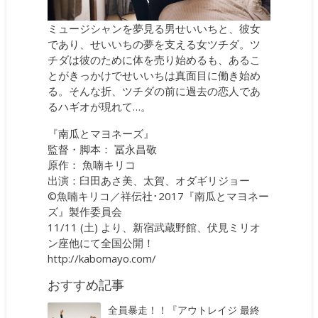
ミュージシャンを夢見る男せいいちと、彼女
であり、せいいちの夢を支える女ツチダ。ツ
チダは彼のために体を売り始めるも、あるこ
とがきっかけでせいいちは真面目に働き始め
る。そんな折、ツチダの前に過去の恋人であ
るハギオが現れて…。
『南瓜とマヨネーズ』
監督・脚本： 冨永昌敬
原作： 魚喃キリコ
出演：臼田あさ美、太賀、オダギリジョー
©魚喃キリコ／祥伝社･2017『南瓜とマヨネー
ズ』製作委員会
11/11 (土) より、新宿武蔵野館、伏見ミリオ
ン座他にて全国公開！
http://kabomayo.com/
おすすめ記事
全員暴走！！『アウトレイジ 最終