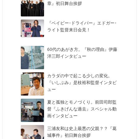
章』初日舞台挨拶
『ベイビー･ドライバー』エドガー･
ライト監督来日会見！
60代のあがき方。『秋の理由』伊藤
洋三郎インタビュー
カラダの中で起こる少しの変化。
『いしぶみ』是枝裕和監督インタビ
ュー
夏と孤独とモノづくり。前田司郎監
督『ふきげんな過去』スペシャル動
画インタビュー
三浦友和は史上最悪の父親？？『葛
城事件』初日舞台挨拶