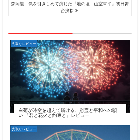
ナ
森岡龍、気を引きしめて演じた『地の塩 山室軍平』初日舞
ビ
台挨拶
ゲ
ー
シ
ョ
ン
先取りレビュー
白菊が時空を超えて届ける、慰霊と平和への願
い 『君と花火と約束と』レビュー
先取りレビュー