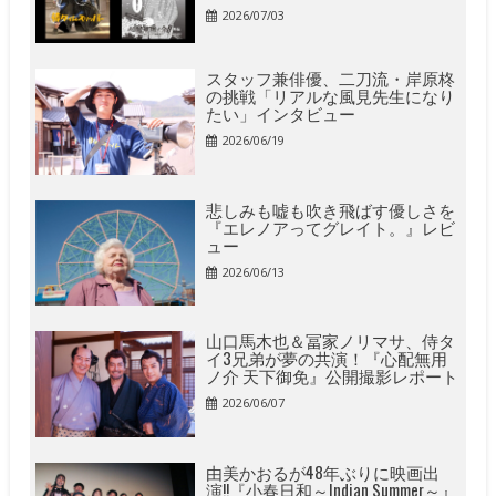
2026/07/03
スタッフ兼俳優、二刀流・岸原柊
の挑戦「リアルな風見先生になり
たい」インタビュー
2026/06/19
悲しみも嘘も吹き飛ばす優しさを
『エレノアってグレイト。』レビ
ュー
2026/06/13
山口馬木也＆冨家ノリマサ、侍タ
イ3兄弟が夢の共演！『心配無用
ノ介 天下御免』公開撮影レポート
2026/06/07
由美かおるが48年ぶりに映画出
演!!『小春日和～Indian Summer～』