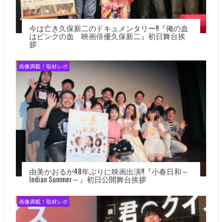
今は亡き久保新二のドキュメンタリー!!『俺の血
はピンクの血 映画俳優久保新二』初日舞台挨
拶
画像満載！取材レポ
由美かおるが48年ぶりに映画出演!!『小春日和～
Indian Summer～』初日公開舞台挨拶
画像満載！取材レポ