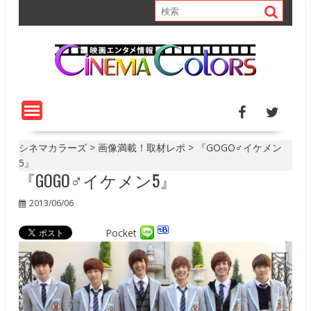
S
k
i
p
t
o
c
o
n
t
シネマカラーズ
>
画像満載！取材レポ
>
『GOGO♂イケメン
e
5』
『GOGO♂イケメン5』
n
t
2013/06/06
Pocket