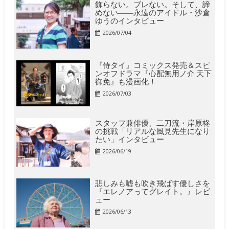
飾らない。ブレない。そして、諦
めない――永遠のアイドル・沙倉
ゆうのインタビュー
2026/07/04
『侍タイ』コミックス発売＆スピ
ンオフドラマ『心配無用ノ介 天下
御免』も漫画化！
2026/07/03
スタッフ兼俳優、二刀流・岸原柊
の挑戦「リアルな風見先生になり
たい」インタビュー
2026/06/19
悲しみも嘘も吹き飛ばす優しさを
『エレノアってグレイト。』レビ
ュー
2026/06/13