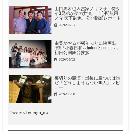
山口馬木也＆冨家ノリマサ、侍タ
イ3兄弟が夢の共演！『心配無用
ノ介 天下御免』公開撮影レポート
2026/06/07
由美かおるが48年ぶりに映画出
演!!『小春日和～Indian Summer～』
初日公開舞台挨拶
2026/06/02
裏切りの競演！最後に勝つのは誰
だ『どうしようもない10人』レビ
ュー
2026/05/30
Tweets by eiga_iro