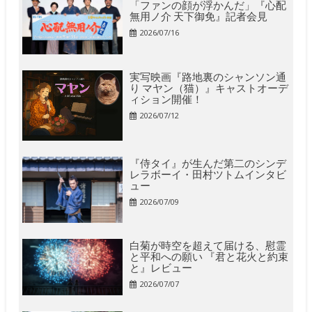
「ファンの顔が浮かんだ」『心配
無用ノ介 天下御免』記者会見
2026/07/16
実写映画『路地裏のシャンソン通
り マヤン（猫）』キャストオーデ
ィション開催！
2026/07/12
『侍タイ』が生んだ第二のシンデ
レラボーイ・田村ツトムインタビ
ュー
2026/07/09
白菊が時空を超えて届ける、慰霊
と平和への願い 『君と花火と約束
と』レビュー
2026/07/07