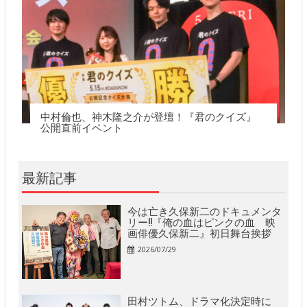
中村倫也、神木隆之介が登壇！『君のクイズ』
公開直前イベント
最新記事
今は亡き久保新二のドキュメンタ
リー!!『俺の血はピンクの血 映
画俳優久保新二』初日舞台挨拶
2026/07/29
田村ツトム、ドラマ化決定時に