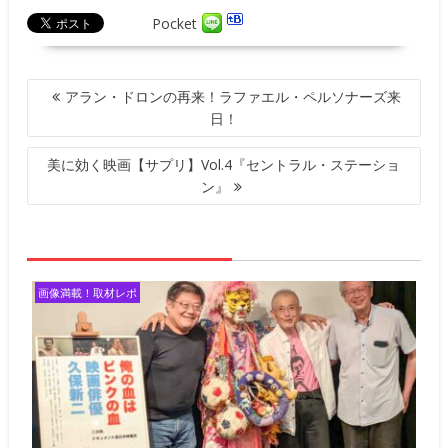
Pocket
投
アラン・ドロンの再来！ラファエル・ペルソナーズ来
稿
日！
ナ
ビ
美に効く映画【サプリ】Vol.4『セントラル・ステーショ
ゲ
ン』
ー
シ
ョ
ン
画像満載！取材レポ