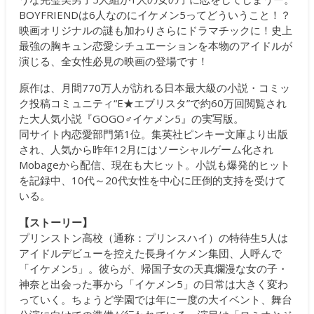
BOYFRIENDは6人なのにイケメン5ってどういうこと！？
映画オリジナルの謎も加わりさらにドラマチックに！史上
最強の胸キュン恋愛シチュエーションを本物のアイドルが
演じる、全女性必見の映画の登場です！
原作は、月間770万人が訪れる日本最大級の小説・コミッ
ク投稿コミュニティ“E★エブリスタ”で約60万回閲覧され
た大人気小説『GOGO♂イケメン5』の実写版。
同サイト内恋愛部門第1位。集英社ピンキー文庫より出版
され、人気から昨年12月にはソーシャルゲーム化され
Mobageから配信、現在も大ヒット。小説も爆発的ヒット
を記録中、10代～20代女性を中心に圧倒的支持を受けて
いる。
【ストーリー】
プリンストン高校（通称：プリンスハイ）の特待生5人は
アイドルデビューを控えた長身イケメン集団、人呼んで
「イケメン5」。彼らが、帰国子女の天真爛漫な女の子・
神奈と出会った事から「イケメン5」の日常は大きく変わ
っていく。ちょうど学園では年に一度の大イベント、舞台