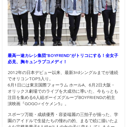
最高一途カレシ集団“BOYFREND”がトリコにする！全女子
必見、胸キュンラブコメディ！
2012年の日本デビュー以来、最新3rdシングルまでが連続
でオリコンTOP5入り。
6月1日には東京国際フォーラム ホールA、6月2日大阪・
オリックス劇場でのライブを大成功に導いた、今もっとも
注目を集める6人組ボーイズグループBOYFRIENDの初主
演映画『GOGO♂イケメン5』。
スポーツ万能・成績優秀・容姿端麗の三拍子が揃った、学
園のアイドルで生徒たちの憧れの的、まるで絵に描いたよ
うな完璧美男子5人組が1人の女の子に恋をしてしまうー。