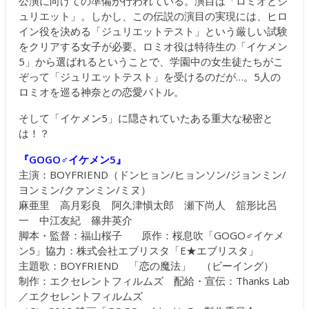
公演に向けての準備が行われている。演目は「ロミオとジ
ュリエット」。しかし、この伝説の演目の実現には、ヒロ
イン役を決める「ジュリエットテスト」という厳しい試験
をクリアする女子が必要。ロミオ役は特待生の「イケメン
5」から選ばれるということで、学園中の女生徒たちがこ
ぞって「ジュリエットテスト」を受けるのだが…。5人の
ロミオを巡る神奈との恋愛バトル。
そして「イケメン5」に隠されていたある重大な秘密と
は！？
『GOGO♂イケメン5』
主演：BOYFRIEND（ドンヒョン/ヒョンソン/ジョンミン/
ヨンミン/クァンミン/ミヌ）
麻亜里 高月彩良 阿久津愼太郎 瀬下尚人 舘形比呂
一 中江友紀 篠井英介
脚本・監督：福山桜子 原作：桜息吹「GOGO♂イケメ
ン5」協力：株式会社エブリスタ「E★エブリスタ」
主題歌：BOYFRIEND 「恋の魔法」 （ビーイング）
制作：エクセレントフィルムズ 配給・宣伝：Thanks Lab
／エクセレントフィルムズ