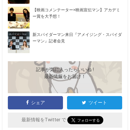
【映画コメンテーター×映画宣伝マン】アカデミ
ー賞を大予想！
新スパイダーマン来日『アメイジング・スパイダ
ーマン』記者会見
記事が気に入ったらいいね !
最新情報をお届け！
シェア
ツイート
最新情報をTwitter で