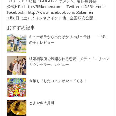
（C） 2013 映画「GOGO♂イケメン5」製作委員会
公式HP：
http://55ikemen.com
Twitter：@55ikemen
Facebook：
http://www.facebook.com/55ikemen
7月6日（土）よりシネクイント他、全国順次公開！
おすすめ記事
キューポラから出たばかりの鉄の子は―― 『鉄
の子』レビュー
結婚相談所で展開される恋愛コメディ『マリッジ
カウンセラー』レビュー
今年も『したコメ』がやってくる！
とよや＠大井町