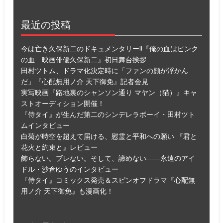
最近の投稿
今は亡き久保新二のドキュメンタリー!!『俺の血はピンク
の血 映画俳優久保新二』初日舞台挨拶
田村ツトム、ドラマ化決定時に「ファンの顔が浮かん
だ」『心配無用ノ介 天下御免』記者会見
実写映画『路地裏のシャンソン通り マヤン（猫）』キャ
ストオーディション開催！
『侍タイ』が生んだ第二のシンデレラボーイ・田村ツト
ムインタビュー
白菊が時空を超えて届ける、慰霊と平和への願い 『君と
花火と約束と』レビュー
飾らない。ブレない。そして、諦めない――永遠のアイ
ドル・沙倉ゆうのインタビュー
『侍タイ』コミックス発売＆スピンオフドラマ『心配無
用ノ介 天下御免』も漫画化！