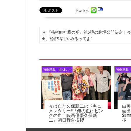
Pocket
投
『秘密結社鷹の爪』第5弾の劇場公開決定！今
稿
田、秘密結社やめるってよ”
ナ
ビ
ゲ
ー
シ
画像満載！取材レポ
画像満載
ョ
ン
今は亡き久保新二のドキュ
由美
メンタリー!!『俺の血はピン
画出
クの血 映画俳優久保新
Su
二』初日舞台挨拶
拶