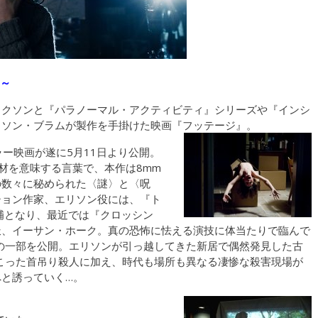
～
リクソンと『パラノーマル・アクティビティ』シリーズや『インシ
イソン・ブラムが製作を手掛けた映画『フッテージ』。
ラー映画が遂に5月11日より公開。
材を意味する言葉で、本作は8mm
の数々に秘められた〈謎〉と〈呪
ション作家、エリソン役には、『ト
補となり、最近では『クロッシン
派、イーサン・ホーク。真の恐怖に怯える演技に体当たりで臨んで
の一部を公開。エリソンが引っ越してきた新居で偶然発見した古
こった首吊り殺人に加え、時代も場所も異なる凄惨な殺害現場が
と誘っていく…。