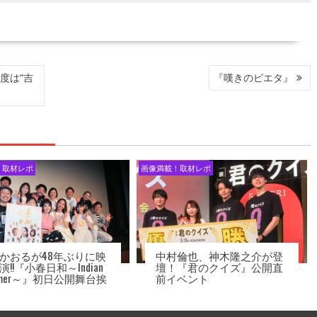
度は“吉
『嘆きのピエタ』
！取材レポ
画像満載！取材レポ
かおるが48年ぶりに映
中村倫也、神木隆之介が登
演!!『小春日和～Indian
壇！『君のクイズ』公開直
mmer～』初日公開舞台挨
前イベント