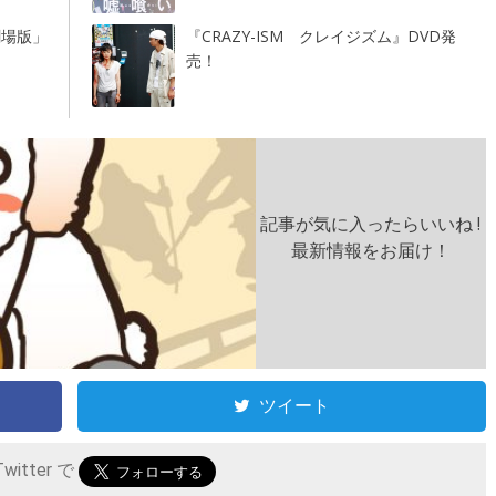
劇場版」
『CRAZY-ISM クレイジズム』DVD発
売！
記事が気に入ったらいいね !
最新情報をお届け！
ツイート
itter で