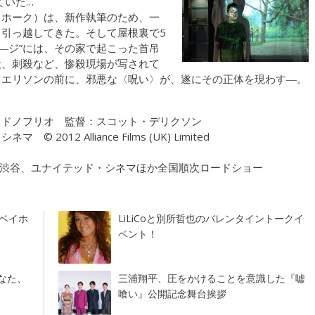
ていた…
・ホーク）は、新作執筆のため、一
引っ越してきた。そして屋根裏で5
―ジ”には、その家で起こった首吊
殺、刺殺など、惨殺現場が写されて
うエリソンの前に、邪悪な〈呪い〉が、遂にその正体を現わす―。
・ドノフリオ 監督：スコット・デリクソン
2 Alliance Films (UK) Limited
マ渋谷、ユナイテッド・シネマほか全国順次ロードショー
ベイホ
LiLiCoと別所哲也のバレンタイントークイ
ベント！
なた、
三浦翔平、圧をかけることを意識した『嘘
喰い』公開記念舞台挨拶