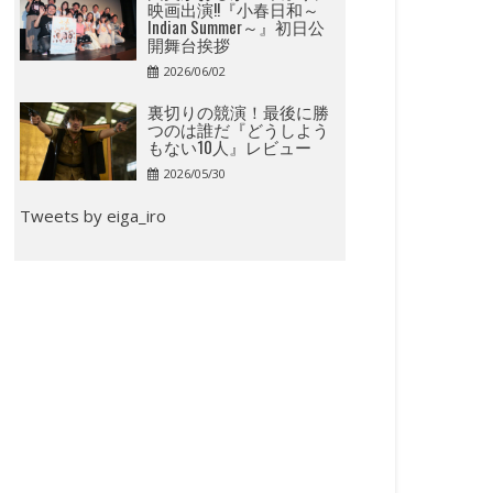
映画出演!!『小春日和～
Indian Summer～』初日公
開舞台挨拶
2026/06/02
裏切りの競演！最後に勝
つのは誰だ『どうしよう
もない10人』レビュー
2026/05/30
Tweets by eiga_iro