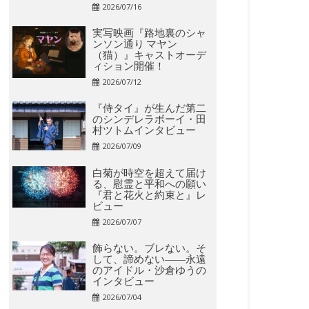
2026/07/16
実写映画『路地裏のシャ
ンソン通り マヤン
（猫）』キャストオーデ
ィション開催！
2026/07/12
『侍タイ』が生んだ第二
のシンデレラボーイ・田
村ツトムインタビュー
2026/07/09
白菊が時空を超えて届け
る、慰霊と平和への願い
『君と花火と約束と』レ
ビュー
2026/07/07
飾らない。ブレない。そ
して、諦めない――永遠
のアイドル・沙倉ゆうの
インタビュー
2026/07/04