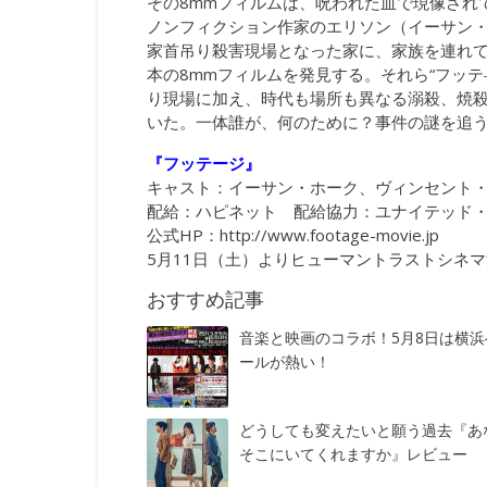
その8mmフィルムは、呪われた血で現像され
ノンフィクション作家のエリソン（イーサン
家首吊り殺害現場となった家に、家族を連れて
本の8mmフィルムを発見する。それら“フッテ
り現場に加え、時代も場所も異なる溺殺、焼
いた。一体誰が、何のために？事件の謎を追
『フッテージ』
キャスト：イーサン・ホーク、ヴィンセント
配給：ハピネット 配給協力：ユナイテッド・シネマ © 201
公式HP：
http://www.footage-movie.jp
5月11日（土）よりヒューマントラストシネ
おすすめ記事
音楽と映画のコラボ！5月8日は横浜
ールが熱い！
どうしても変えたいと願う過去『あ
そこにいてくれますか』レビュー