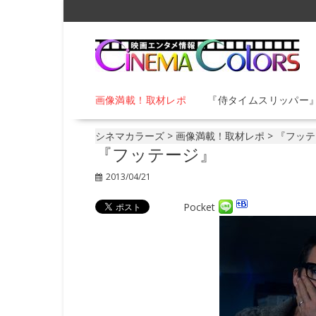
S
k
i
p
t
o
画像満載！取材レポ
『侍タイムスリッパー
c
o
n
シネマカラーズ
>
画像満載！取材レポ
>
『フッテ
t
『フッテージ』
e
2013/04/21
n
t
Pocket