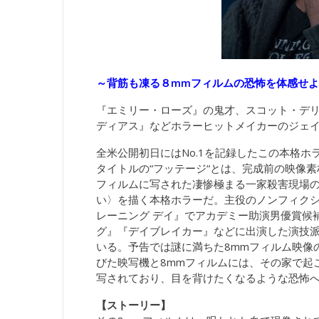
～背筋も凍る８mmフィルムの恐怖を体感せよ
『エミリー・ローズ』の鬼才、スコット・デ
ディアス』などホラーヒットメイカーのジェ
全米公開初日にはNo.1を記録したこの本格ホ
タイトルの“フッテージ“とは、完成前の映像素
フィルムに写された凄惨極まる一家殺害現場
い〉を描く本格ホラーだ。主役のノンフィク
レーニング デイ』でアカデミー助演男優賞候
グ』『デイブレイカー』などに出演した演技
いる。予告では謎に満ちた8mmフィルム映像
びた映写機と8mmフィルムには、その家で起
写されており、目を背けたくなるような恐怖へ
【ストーリー】