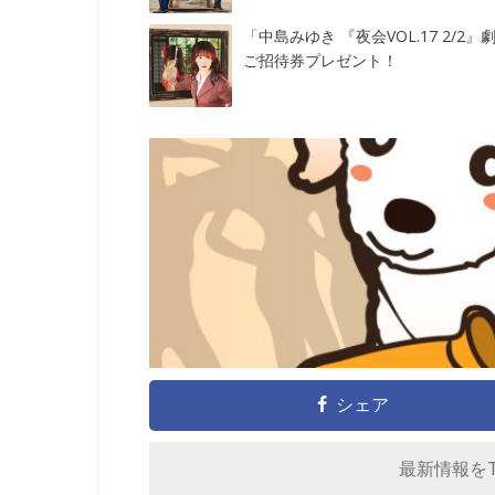
「中島みゆき 『夜会VOL.17 2/2』
ご招待券プレゼント！
シェア
最新情報をTw