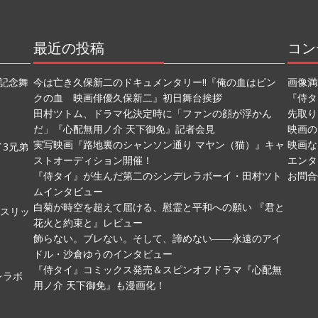
最近の投稿
コン
記念舞
今は亡き久保新二のドキュメンタリー!!『俺の血はピン
画像満
クの血 映画俳優久保新二』初日舞台挨拶
『侍タ
田村ツトム、ドラマ化決定時に「ファンの顔が浮かん
先取り
だ」『心配無用ノ介 天下御免』記者会見
映画の
実写映画『路地裏のシャンソン通り マヤン（猫）』キャ
映画な
3兄弟
ストオーディション開催！
エンタ
『侍タイ』が生んだ第二のシンデレラボーイ・田村ツト
お問合
ムインタビュー
白菊が時空を超えて届ける、慰霊と平和への願い 『君と
ムスリッ
花火と約束と』レビュー
飾らない。ブレない。そして、諦めない――永遠のアイ
ドル・沙倉ゆうのインタビュー
『侍タイ』コミックス発売＆スピンオフドラマ『心配無
レラボ
用ノ介 天下御免』も漫画化！