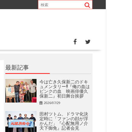
最新記事
今は亡き久保新二のドキ
ュメンタリー!!『俺の血は
ピンクの血 映画俳優久
保新二』初日舞台挨拶
2026/07/29
田村ツトム、ドラマ化決
定時に「ファンの顔が浮
かんだ」『心配無用ノ介
天下御免』記者会見