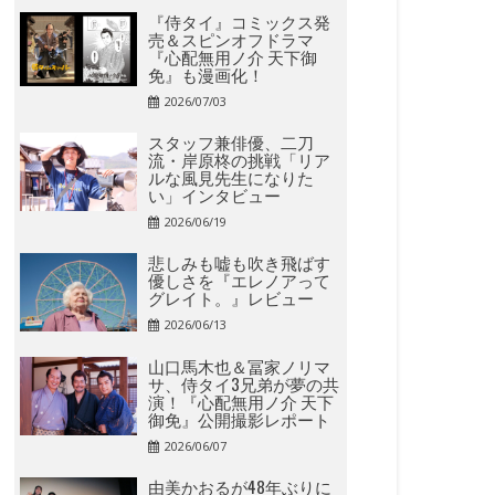
『侍タイ』コミックス発
売＆スピンオフドラマ
『心配無用ノ介 天下御
免』も漫画化！
2026/07/03
スタッフ兼俳優、二刀
流・岸原柊の挑戦「リア
ルな風見先生になりた
い」インタビュー
2026/06/19
悲しみも嘘も吹き飛ばす
優しさを『エレノアって
グレイト。』レビュー
2026/06/13
山口馬木也＆冨家ノリマ
サ、侍タイ3兄弟が夢の共
演！『心配無用ノ介 天下
御免』公開撮影レポート
2026/06/07
由美かおるが48年ぶりに