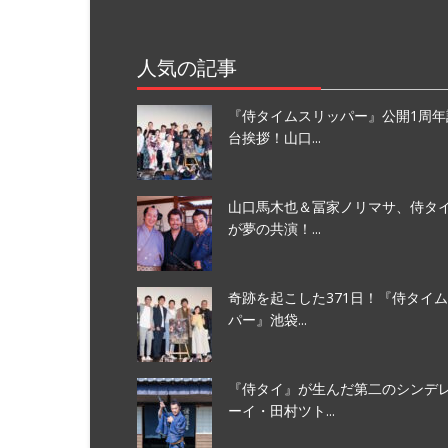
人気の記事
『侍タイムスリッパー』公開1周年
台挨拶！山口...
山口馬木也＆冨家ノリマサ、侍タイ
が夢の共演！...
奇跡を起こした371日！『侍タイ
パー』池袋...
『侍タイ』が生んだ第二のシンデ
ーイ・田村ツト...