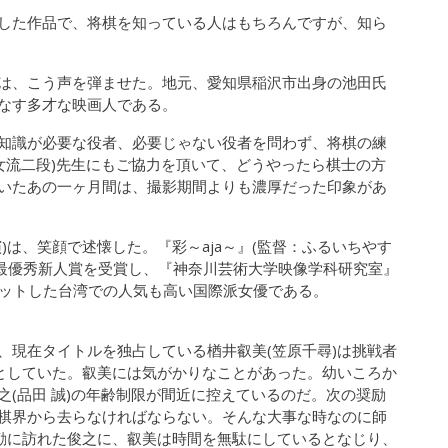
した作品で、将棋を知っている人はもちろんですが、知ら
は、こう声を弾ませた。地元、愛知県稲沢市出身の池田氏
なす多才な映画人である。
知識が必要な役者、必要じゃない役者を問わず、将棋の練
女流二段)先生にもご協力を頂いて、どうやったら棋士の方
いたあの一ヶ月間は、撮影期間よりも濃厚だった印象があ
)は、笑顔で述懐した。『彩～aja～』(監督：ふるいちやす
画祭・最優秀新人賞を受賞し、『神奈川芸術大学映像学科研究室』
が大ヒットした台湾での人気も高い国際派女優である。
、現在タイトルを独占している楢井叡美(笠原千尋)は挑戦者
うとしていた。叡美には気がかりなことがあった。幼いころか
(品田 誠)の年齢制限が間近に控えているのだ。次の奨励
棋界から去らなければならない。そんな大事な時なのに師
激励に訪れた俊之に、叡美は時間を無駄にしているとなじり、