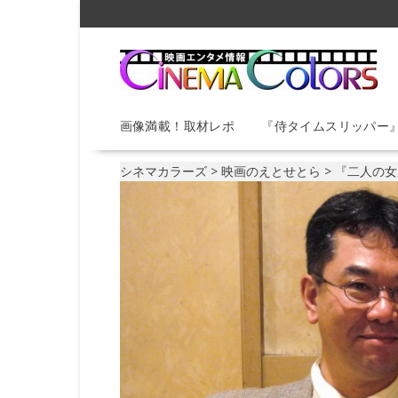
S
k
i
p
t
o
画像満載！取材レポ
『侍タイムスリッパー
c
o
n
シネマカラーズ
>
映画のえとせとら
>
『二人の女
t
e
n
t