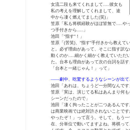
女流二段も来てくれまして……彼女も
私の考えを理解してくれまして、途
中から凄く燃えてました(笑)」
笠原「私も将棋経験がほぼ皆無で……やっ
つ手付きから……」
池田「“指す”！」
笠原「(苦笑)、“指す”手付きから教え
と。必ず理由があって、そこに指す訳な
動くのか……細かく細かく教えていただ
た。台本も理由があって次の台詞を話す
「台本と一緒じゃん！」って」
――劇中、吃驚するようなシーンが出て
池田「あれは、ちょうど一分間なんです
笠原「実は、演じてる私はあんまり何も考
シーンだったので」
池田「凄く拘ったことが二つあるんです
は商業映画では絶対許されないことです
やったぞ！」って言う。そして、もう一
在、分単位で動いてますよね。将棋って
んです。今、ニコニコ動画とかでずっと