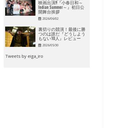
映画出演!!『小春日和～
Indian Summer～』初日公
開舞台挨拶
2026/06/02
裏切りの競演！最後に勝
つのは誰だ『どうしよう
もない10人』レビュー
2026/05/30
Tweets by eiga_iro