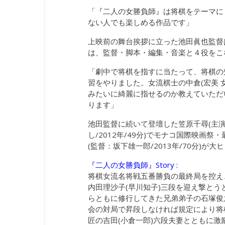
「『二人の女勝負師』は将棋をテーマに
ない人でも楽しめる作品です」
上映前の舞台挨拶に立った池田眞也監督
は、監督・脚本・編集・音楽と４役をこ
「劇中で将棋を指すに当たって、将棋の
習をやりました。女流棋士の中倉(宏美 
みたいに綺麗に指せるのか教えていただ
ります」
池田監督に続いて登壇した笠原千尋(主演
し/2012年/49分)でモナコ国際映
(監督：坂下雄一郎/2013年/70分)
『二人の女勝負師』Story :
将棋女流名将戦五番勝負の最終局を控え
内田理沙子(早川知子)三段を迎え撃と
らともに修行してきた兄弟弟子の石塚俊之
会の対局で昇段しなければ規定により将
匠の吉田(小倉一郎)六段夫妻とともに