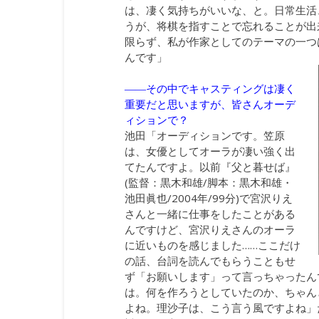
は、凄く気持ちがいいな、と。日常生活
うが、将棋を指すことで忘れることが出来
限らず、私が作家としてのテーマの一つ
んです」
――その中でキャスティングは凄く
重要だと思いますが、皆さんオーデ
ィションで？
池田「オーディションです。笠原
は、女優としてオーラが凄い強く出
てたんですよ。以前『父と暮せば』
(監督：黒木和雄/脚本：黒木和雄・
池田眞也/2004年/99分)で宮沢りえ
さんと一緒に仕事をしたことがある
んですけど、宮沢りえさんのオーラ
に近いものを感じました……ここだけ
の話、台詞を読んでもらうこともせ
ず「お願いします」って言っちゃったん
は。何を作ろうとしていたのか、ちゃん
よね。理沙子は、こう言う風ですよね」