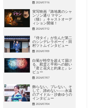
2026/07/16
実写映画『路地裏のシャ
ンソン通り マヤン
（猫）』キャストオーデ
ィション開催！
2026/07/12
『侍タイ』が生んだ第二
のシンデレラボーイ・田
村ツトムインタビュー
2026/07/09
白菊が時空を超えて届け
る、慰霊と平和への願い
『君と花火と約束と』レ
ビュー
2026/07/07
飾らない。ブレない。そ
して、諦めない――永遠
のアイドル・沙倉ゆうの
インタビュー
2026/07/04