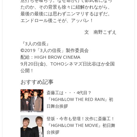
意打ちを喰らう。なぜ命がけで影武者になっ
たのか、その背景も徐々に紐解かれながら、
最後の最後には思わずニンマリするはずだ。
エンドロール後こそが、アッパレ！
文 南野こずえ
『3人の信長』
©2019「3人の信長」製作委員会
配給：HIGH BROW CINEMA
9月20日(金)、TOHOシネマズ日比谷ほか全国
公開！
おすすめ記事
斎藤工は・・・4代目？
『HiGH&LOW THE RED RAIN』初
日舞台挨拶
登坂・今市も登壇！次作に斎藤工！
『HiGH&LOW THE MOVIE』初日舞
台挨拶