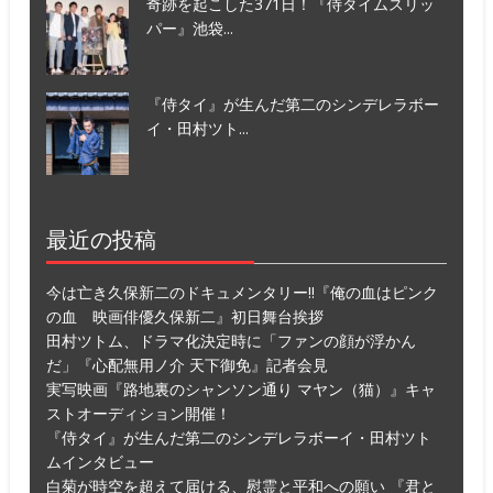
奇跡を起こした371日！『侍タイムスリッ
パー』池袋...
『侍タイ』が生んだ第二のシンデレラボー
イ・田村ツト...
最近の投稿
今は亡き久保新二のドキュメンタリー!!『俺の血はピンク
の血 映画俳優久保新二』初日舞台挨拶
田村ツトム、ドラマ化決定時に「ファンの顔が浮かん
だ」『心配無用ノ介 天下御免』記者会見
実写映画『路地裏のシャンソン通り マヤン（猫）』キャ
ストオーディション開催！
『侍タイ』が生んだ第二のシンデレラボーイ・田村ツト
ムインタビュー
白菊が時空を超えて届ける、慰霊と平和への願い 『君と