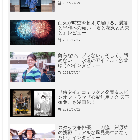
2026/07/09
白菊が時空を超えて届ける、慰霊
と平和への願い 『君と花火と約束
と』レビュー
2026/07/07
飾らない。ブレない。そして、諦
めない――永遠のアイドル・沙倉
ゆうのインタビュー
2026/07/04
『侍タイ』コミックス発売＆スピ
ンオフドラマ『心配無用ノ介 天下
御免』も漫画化！
2026/07/03
スタッフ兼俳優、二刀流・岸原柊
の挑戦「リアルな風見先生になり
たい」インタビュー