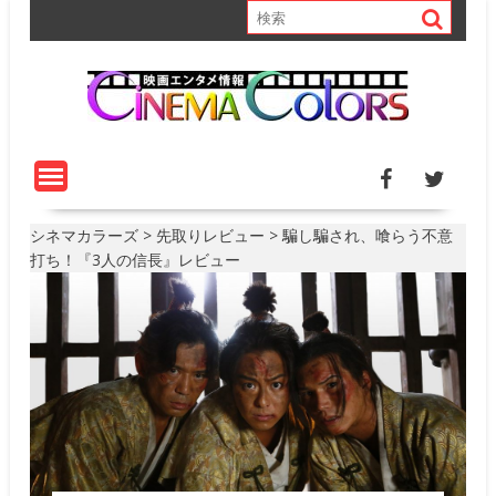
S
k
i
p
t
o
c
o
n
t
シネマカラーズ
>
先取りレビュー
>
騙し騙され、喰らう不意
e
打ち！『3人の信長』レビュー
n
t