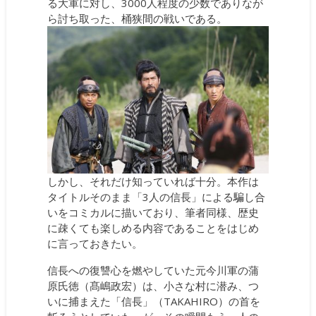
る大軍に対し、3000人程度の少数でありなが
ら討ち取った、桶狭間の戦いである。
しかし、それだけ知っていれば十分。本作は
タイトルそのまま「3人の信長」による騙し合
いをコミカルに描いており、筆者同様、歴史
に疎くても楽しめる内容であることをはじめ
に言っておきたい。
信長への復讐心を燃やしていた元今川軍の蒲
原氏徳（髙嶋政宏）は、小さな村に潜み、つ
いに捕まえた「信長」（TAKAHIRO）の首を