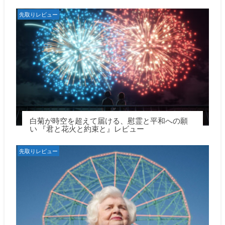
ン
先取りレビュー
白菊が時空を超えて届ける、慰霊と平和への願
い 『君と花火と約束と』レビュー
先取りレビュー