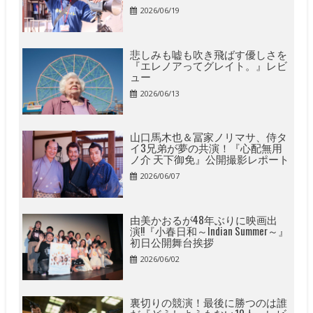
2026/06/19
悲しみも嘘も吹き飛ばす優しさを
『エレノアってグレイト。』レビ
ュー
2026/06/13
山口馬木也＆冨家ノリマサ、侍タ
イ3兄弟が夢の共演！『心配無用
ノ介 天下御免』公開撮影レポート
2026/06/07
由美かおるが48年ぶりに映画出
演!!『小春日和～Indian Summer～』
初日公開舞台挨拶
2026/06/02
裏切りの競演！最後に勝つのは誰