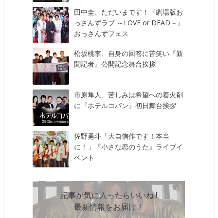
田中圭、ただいまです！『劇場版お
っさんずラブ ～LOVE or DEAD～』
おっさんずフェス
松坂桃李、自身の回答に苦笑い『新
聞記者』公開記念舞台挨拶
市原隼人、苦しみは希望への着火剤
に『ホテルコパン』初日舞台挨拶
佐野勇斗「大自信作です！本当
に！」『小さな恋のうた』ライブイ
ベント
記事が気に入ったらいいね !
最新情報をお届け！