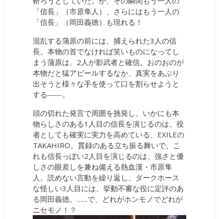
斬ろうとしていた。が、その瞬間もう一人の
「信長」（市原隼人）、さらにはもう一人の
「信長」（岡田義徳）も現れる！
混乱する蒲原の前には、捕えられた3人の信
長。本物の首でなければ笑いものになってし
まう蒲原は、2人が影武者と確信。おのおのが
本物だと猛アピールするなか、真実をあぶり
出そうと様々な手を使って口を割らせようと
する――。
頭の切れた発言で周囲を挑発し、いかにも本
物らしさのある1人目の信長を演じるのは、役
者としても確実に実力を高めている、EXILEの
TAKAHIRO。貫録のある立ち振る舞いで、こ
れも信長っぽい2人目を演じるのは、強さと優
しさの眼差しを兼ね備える熱血漢・市原隼
人。読めない言動を繰り返し、ダークホース
な怪しい3人目には、挙動不審な役に定評のあ
る岡田義徳。……で、どれがホンモノでどれが
ニセモノ！？