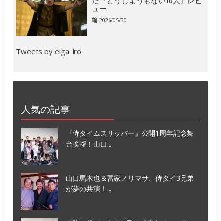
だ『どうしようもない10人』レビ
ュー
2026/05/30
Tweets by eiga_iro
人気の記事
『侍タイムスリッパー』公開1周年記念舞
台挨拶！山口...
山口馬木也＆冨家ノリマサ、侍タイ3兄弟
が夢の共演！...