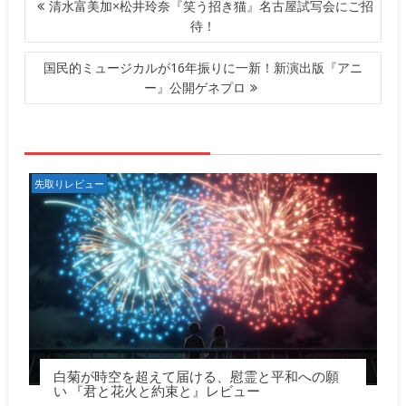
投
清水富美加×松井玲奈『笑う招き猫』名古屋試写会にご招
稿
待！
ナ
ビ
国民的ミュージカルが16年振りに一新！新演出版『アニ
ゲ
ー』公開ゲネプロ
ー
シ
ョ
ン
先取りレビュー
白菊が時空を超えて届ける、慰霊と平和への願
い 『君と花火と約束と』レビュー