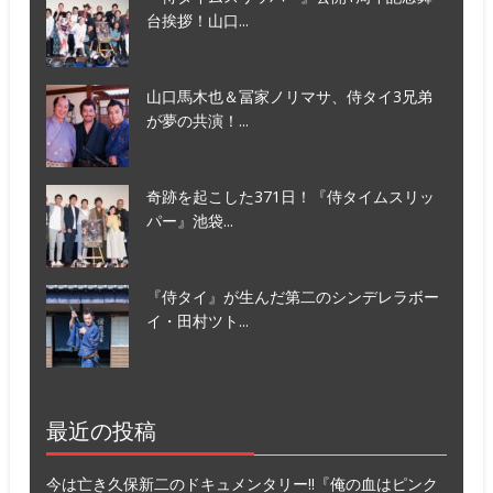
台挨拶！山口...
山口馬木也＆冨家ノリマサ、侍タイ3兄弟
が夢の共演！...
奇跡を起こした371日！『侍タイムスリッ
パー』池袋...
『侍タイ』が生んだ第二のシンデレラボー
イ・田村ツト...
最近の投稿
今は亡き久保新二のドキュメンタリー!!『俺の血はピンク