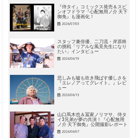
『侍タイ』コミックス発売＆スピ
ンオフドラマ『心配無用ノ介 天下
御免』も漫画化！
2026/07/03
スタッフ兼俳優、二刀流・岸原柊
の挑戦「リアルな風見先生になり
たい」インタビュー
2026/06/19
悲しみも嘘も吹き飛ばす優しさを
『エレノアってグレイト。』レビ
ュー
2026/06/13
山口馬木也＆冨家ノリマサ、侍タ
イ3兄弟が夢の共演！『心配無用
ノ介 天下御免』公開撮影レポート
2026/06/07