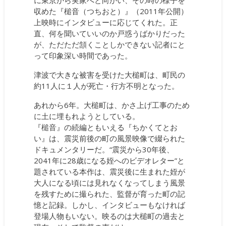
に東京から実家へと向かい、その時の様子を
収めた『槌音（つちおと）』（2011年公開）
上映時にインタビューに応じてくれた。正
直、何を聞いていいのか戸惑うばかりだった
が、ただただ頷くことしかできない記者にと
って印象深い時間であった。
津波で大きな被害を受けた大槌町は、町民の
約11人に１人が死亡・行方不明となった。
あれから6年。大槌町は、かさ上げ工事のため
に土に埋もれようとしている。
『槌音』の続編ともいえる『ちかくてとお
い』は、震災前後の町の風景映像で綴られた
ドキュメンタリーだ。“震災から30年後、
2041年に28歳になる姪へのビデオレター”と
題されている本作は、震災後に生まれた姪が
大人になる頃には見れなくなってしまう風景
を残すために撮られた、監督が育った町の記
憶と記録。しかし、インタビューもなければ
登場人物もいない。映るのは大槌町の過去と