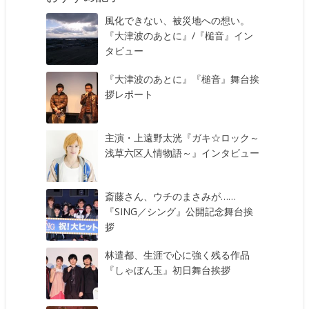
風化できない、被災地への想い。
『大津波のあとに』/『槌音』イン
タビュー
『大津波のあとに』『槌音』舞台挨
拶レポート
主演・上遠野太洸『ガキ☆ロック～
浅草六区人情物語～』インタビュー
斎藤さん、ウチのまさみが……
『SING／シング』公開記念舞台挨
拶
林遣都、生涯で心に強く残る作品
『しゃぼん玉』初日舞台挨拶