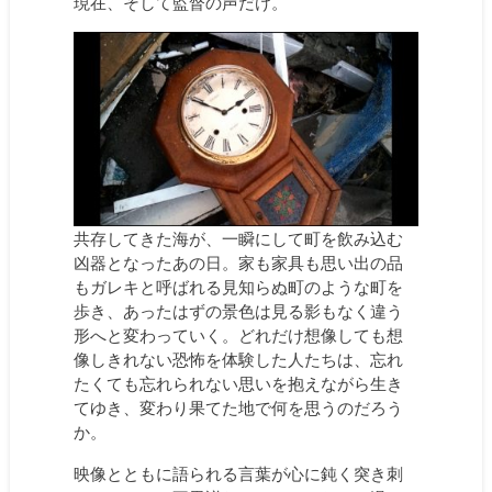
現在、そして監督の声だけ。
共存してきた海が、一瞬にして町を飲み込む
凶器となったあの日。家も家具も思い出の品
もガレキと呼ばれる見知らぬ町のような町を
歩き、あったはずの景色は見る影もなく違う
形へと変わっていく。どれだけ想像しても想
像しきれない恐怖を体験した人たちは、忘れ
たくても忘れられない思いを抱えながら生き
てゆき、変わり果てた地で何を思うのだろう
か。
映像とともに語られる言葉が心に鈍く突き刺