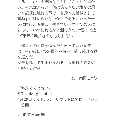
さる。しかし不思議なことにじんわりと温か
い。それはきっと、何の偽りもない誰かの思
いや記憶に触れる事で、自身への疑似として
重ねずにはいられないからである。たった一
人に向けた映像は、生きているすべての人に
とって、いつ訪れるか予測できない“遠くて近
い”未来の断片なのかもしれない。
『槌音』の上映を悩んだと言っていた青年
は、その後に1つの目的を持って撮り続ける道
を選んだ。
喪失を越えて生まれ変わる、大槌町の走馬灯
と呼べる作品。
文・南野こずえ
『ちかくてとおい』
©Revolving-Lantern
4月29日より下北沢トリウッドにてロードショ
ー公開
おすすめ記事