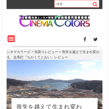
S
k
i
p
t
o
c
o
n
t
シネマカラーズ
>
先取りレビュー
>
喪失を越えて生まれ変わ
e
る、走馬灯『ちかくてとおい』レビュー
n
t
喪失を越えて生まれ変わ