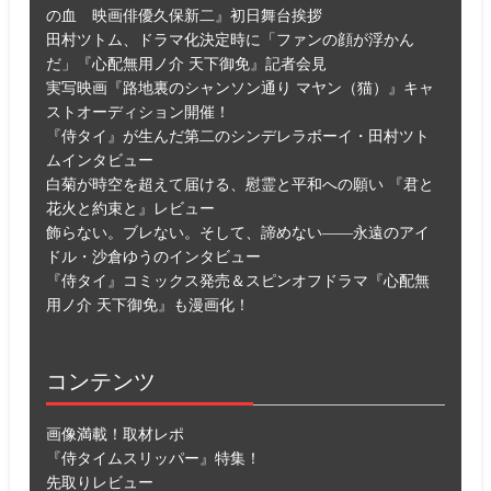
の血 映画俳優久保新二』初日舞台挨拶
田村ツトム、ドラマ化決定時に「ファンの顔が浮かん
だ」『心配無用ノ介 天下御免』記者会見
実写映画『路地裏のシャンソン通り マヤン（猫）』キャ
ストオーディション開催！
『侍タイ』が生んだ第二のシンデレラボーイ・田村ツト
ムインタビュー
白菊が時空を超えて届ける、慰霊と平和への願い 『君と
花火と約束と』レビュー
飾らない。ブレない。そして、諦めない――永遠のアイ
ドル・沙倉ゆうのインタビュー
『侍タイ』コミックス発売＆スピンオフドラマ『心配無
用ノ介 天下御免』も漫画化！
コンテンツ
画像満載！取材レポ
『侍タイムスリッパー』特集！
先取りレビュー