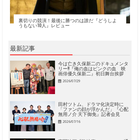
裏切りの競演！最後に勝つのは誰だ『どうしよ
うもない10人』レビュー
最新記事
今は亡き久保新二のドキュメンタ
リー!!『俺の血はピンクの血 映
画俳優久保新二』初日舞台挨拶
2026/07/29
田村ツトム、ドラマ化決定時に
「ファンの顔が浮かんだ」『心配
無用ノ介 天下御免』記者会見
2026/07/16