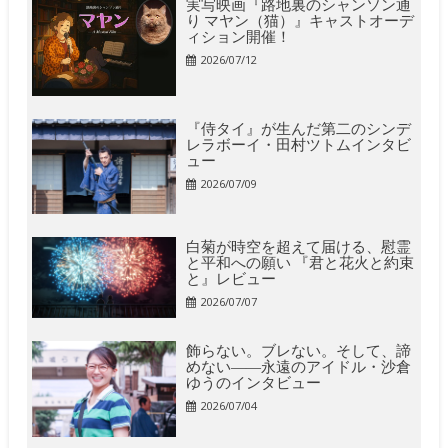
実写映画『路地裏のシャンソン通
り マヤン（猫）』キャストオーデ
ィション開催！
2026/07/12
『侍タイ』が生んだ第二のシンデ
レラボーイ・田村ツトムインタビ
ュー
2026/07/09
白菊が時空を超えて届ける、慰霊
と平和への願い 『君と花火と約束
と』レビュー
2026/07/07
飾らない。ブレない。そして、諦
めない――永遠のアイドル・沙倉
ゆうのインタビュー
2026/07/04