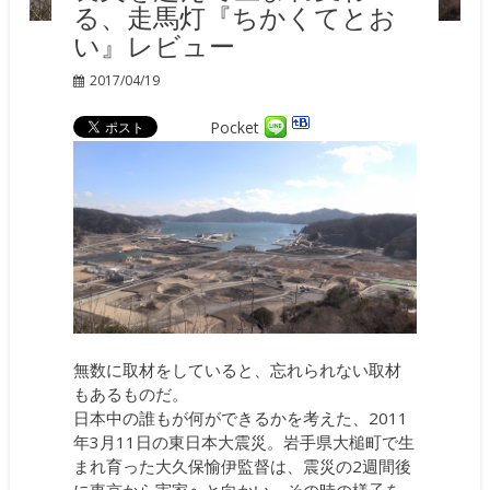
る、走馬灯『ちかくてとお
い』レビュー
2017/04/19
Pocket
無数に取材をしていると、忘れられない取材
もあるものだ。
日本中の誰もが何ができるかを考えた、2011
年3月11日の東日本大震災。岩手県大槌町で生
まれ育った大久保愉伊監督は、震災の2週間後