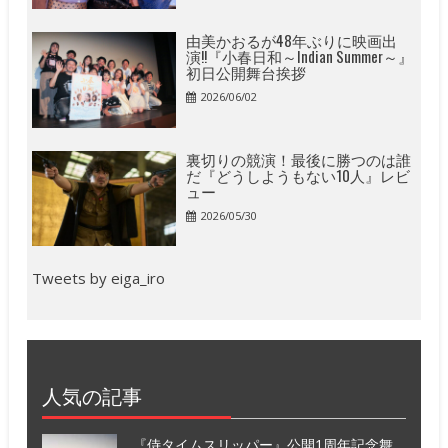
由美かおるが48年ぶりに映画出
演!!『小春日和～Indian Summer～』
初日公開舞台挨拶
2026/06/02
裏切りの競演！最後に勝つのは誰
だ『どうしようもない10人』レビ
ュー
2026/05/30
Tweets by eiga_iro
人気の記事
『侍タイムスリッパー』公開1周年記念舞