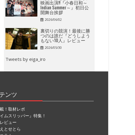
映画出演!!『小春日和～
Indian Summer～』初日公
開舞台挨拶
2026/06/02
裏切りの競演！最後に勝
つのは誰だ『どうしよう
もない10人』レビュー
2026/05/30
Tweets by eiga_iro
テンツ
載！取材レポ
イムスリッパー』特集！
レビュー
えとせとら