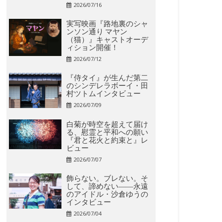
2026/07/16
実写映画『路地裏のシャ
ンソン通り マヤン
（猫）』キャストオーデ
ィション開催！
2026/07/12
『侍タイ』が生んだ第二
のシンデレラボーイ・田
村ツトムインタビュー
2026/07/09
白菊が時空を超えて届け
る、慰霊と平和への願い
『君と花火と約束と』レ
ビュー
2026/07/07
飾らない。ブレない。そ
して、諦めない――永遠
のアイドル・沙倉ゆうの
インタビュー
2026/07/04