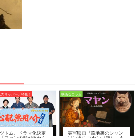
ムスリッパー』特集！
映画なコラム
ツトム、ドラマ化決定
実写映画『路地裏のシャン
「ファンの顔が浮かん
ソン通り マヤン（猫）』キ