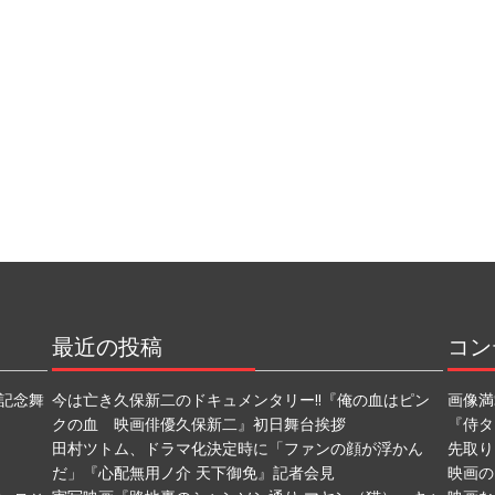
最近の投稿
コン
記念舞
今は亡き久保新二のドキュメンタリー!!『俺の血はピン
画像満
クの血 映画俳優久保新二』初日舞台挨拶
『侍タ
田村ツトム、ドラマ化決定時に「ファンの顔が浮かん
先取り
だ」『心配無用ノ介 天下御免』記者会見
映画の