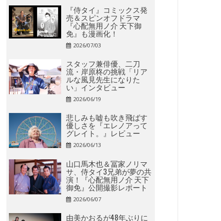
『侍タイ』コミックス発
売＆スピンオフドラマ
『心配無用ノ介 天下御
免』も漫画化！
2026/07/03
スタッフ兼俳優、二刀
流・岸原柊の挑戦「リア
ルな風見先生になりた
い」インタビュー
2026/06/19
悲しみも嘘も吹き飛ばす
優しさを『エレノアって
グレイト。』レビュー
2026/06/13
山口馬木也＆冨家ノリマ
サ、侍タイ3兄弟が夢の共
演！『心配無用ノ介 天下
御免』公開撮影レポート
2026/06/07
由美かおるが48年ぶりに