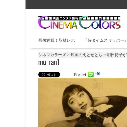
S
k
i
p
t
o
画像満載！取材レポ
『侍タイムスリッパー
c
o
n
シネマカラーズ
>
映画のえとせとら
>
明日待子が
mu-ran1
t
e
n
Pocket
t