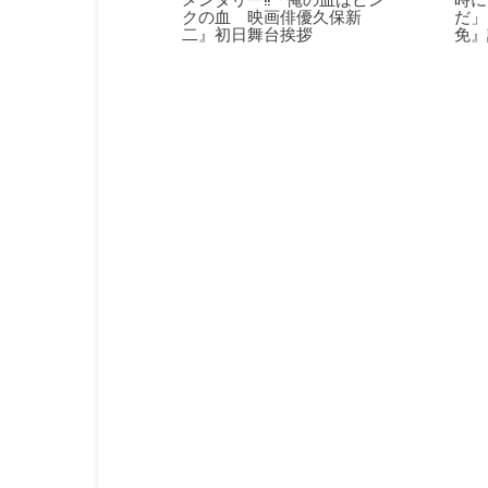
クの血 映画俳優久保新
だ」
二』初日舞台挨拶
免』