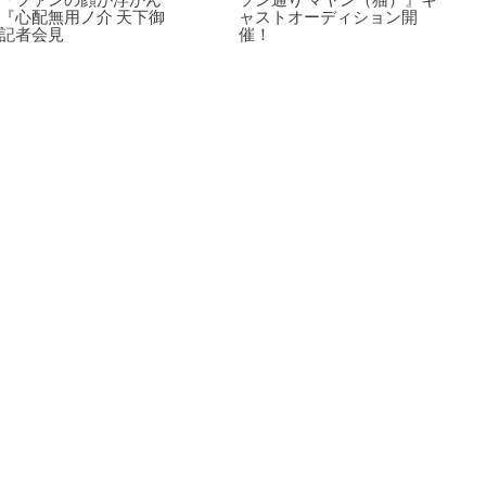
『心配無用ノ介 天下御
ャストオーディション開
記者会見
催！