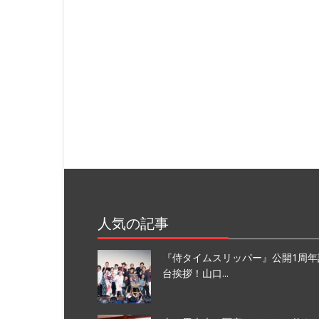
人気の記事
『侍タイムスリッパー』公開1周年
台挨拶！山口...