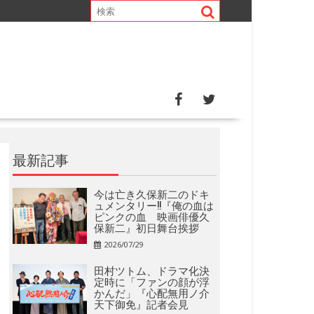
最新記事
今は亡き久保新二のドキ
ュメンタリー!!『俺の血は
ピンクの血 映画俳優久
保新二』初日舞台挨拶
2026/07/29
田村ツトム、ドラマ化決
定時に「ファンの顔が浮
かんだ」『心配無用ノ介
天下御免』記者会見