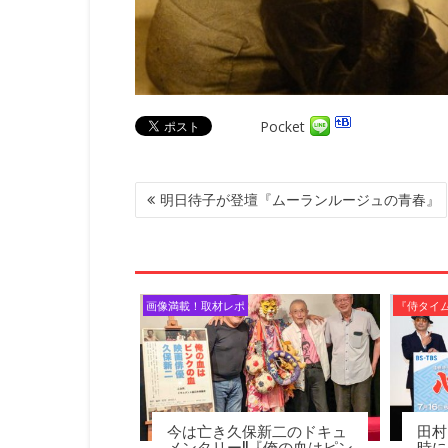
Pocket
投
明日待子が登壇『ムーランルージュの青春』
稿
ナ
ビ
ゲ
ー
画像満載！取材レポ
『侍タイ
シ
ョ
ン
今は亡き久保新二のドキュ
田村
メンタリー!!『俺の血はピン
時に