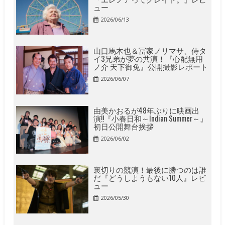
ュー
2026/06/13
山口馬木也＆冨家ノリマサ、侍タ
イ3兄弟が夢の共演！『心配無用
ノ介 天下御免』公開撮影レポート
2026/06/07
由美かおるが48年ぶりに映画出
演!!『小春日和～Indian Summer～』
初日公開舞台挨拶
2026/06/02
裏切りの競演！最後に勝つのは誰
だ『どうしようもない10人』レビ
ュー
2026/05/30