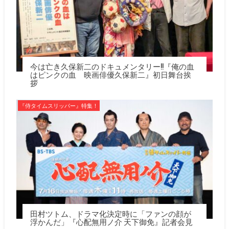
今は亡き久保新二のドキュメンタリー!!『俺の血
はピンクの血 映画俳優久保新二』初日舞台挨
拶
『侍タイムスリッパー』特集！
田村ツトム、ドラマ化決定時に「ファンの顔が
浮かんだ」『心配無用ノ介 天下御免』記者会見