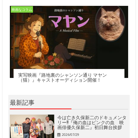
映画なコラム
実写映画『路地裏のシャンソン通り マヤン
（猫）』キャストオーディション開催！
最新記事
今は亡き久保新二のドキュメンタ
リー!!『俺の血はピンクの血 映
画俳優久保新二』初日舞台挨拶
2026/07/29