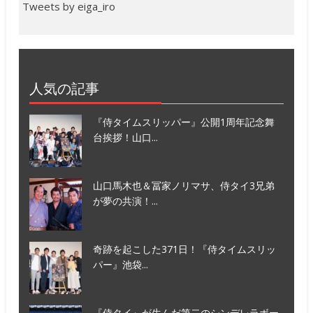
Tweets by eiga_iro
人気の記事
『侍タイムスリッパー』公開1周年記念舞
台挨拶！山口...
山口馬木也＆冨家ノリマサ、侍タイ3兄弟
が夢の共演！...
奇跡を起こした371日！『侍タイムスリッ
パー』池袋...
『侍タイ』が生んだ第二のシンデレラボー