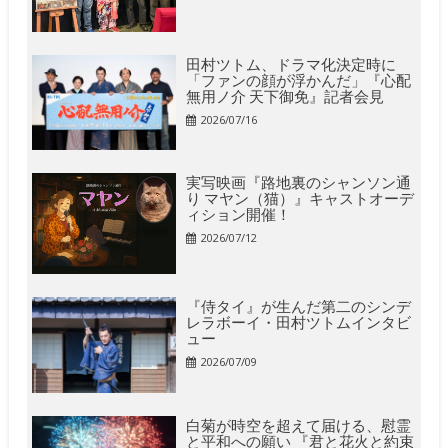
田村ツトム、ドラマ化決定時に
「ファンの顔が浮かんだ」『心配
無用ノ介 天下御免』記者会見
2026/07/16
実写映画『路地裏のシャンソン通
り マヤン（猫）』キャストオーデ
ィション開催！
2026/07/12
『侍タイ』が生んだ第二のシンデ
レラボーイ・田村ツトムインタビ
ュー
2026/07/09
白菊が時空を超えて届ける、慰霊
と平和への願い 『君と花火と約束