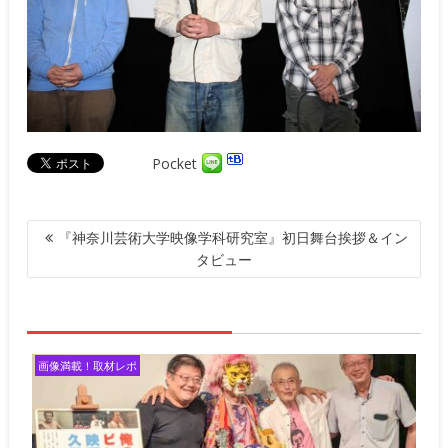
Pocket
投
『神奈川芸術大学映像学科研究室』初日舞台挨拶＆イン
稿
タビュー
ナ
ビ
ゲ
ー
シ
画像満載！取材レポ
ョ
ン