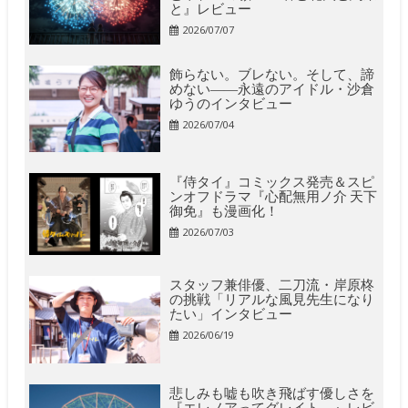
と』レビュー
2026/07/07
飾らない。ブレない。そして、諦
めない――永遠のアイドル・沙倉
ゆうのインタビュー
2026/07/04
『侍タイ』コミックス発売＆スピ
ンオフドラマ『心配無用ノ介 天下
御免』も漫画化！
2026/07/03
スタッフ兼俳優、二刀流・岸原柊
の挑戦「リアルな風見先生になり
たい」インタビュー
2026/06/19
悲しみも嘘も吹き飛ばす優しさを
『エレノアってグレイト。』レビ