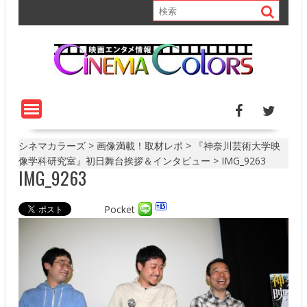
S
k
i
p
t
o
c
o
n
t
シネマカラーズ
>
画像満載！取材レポ
>
『神奈川芸術大学映
e
像学科研究室』初日舞台挨拶＆インタビュー
>
IMG_9263
IMG_9263
n
t
Pocket