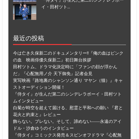
イ・田村ツト...
最近の投稿
今は亡き久保新二のドキュメンタリー!!『俺の血はピンク
の血 映画俳優久保新二』初日舞台挨拶
田村ツトム、ドラマ化決定時に「ファンの顔が浮かん
だ」『心配無用ノ介 天下御免』記者会見
実写映画『路地裏のシャンソン通り マヤン（猫）』キャ
ストオーディション開催！
『侍タイ』が生んだ第二のシンデレラボーイ・田村ツト
ムインタビュー
白菊が時空を超えて届ける、慰霊と平和への願い 『君と
花火と約束と』レビュー
飾らない。ブレない。そして、諦めない――永遠のアイ
ドル・沙倉ゆうのインタビュー
『侍タイ』コミックス発売＆スピンオフドラマ『心配無