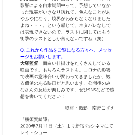
影響による自粛期間中って、予想していなか
った現実がいきなり訪れて、色んなことがあ
やふやになり、境界がわからなくなりました
よね・・・。という感じで、ネタバレなしで
は表現できないので、ラストに関してはもう
衝撃のラストとしか言えないですね（笑）
Q. これから作品をご覧になる方々へ、メッセ
ージをお願いします。
大塚監督
面白い仕掛けをたくさんしている
映画です。もちろんラストも。コロナの影響
で映画の意味合いが変わってきましたが、観
る価値のある映画だと思います。公開後のみ
なさんの反応が楽しみです。ぜひSNSなどで感
想を書いてください！
取材・撮影 南野こずえ
『横須賀綺譚』
2020年7月11日（土）より新宿K’sシネマにて
レイトショー