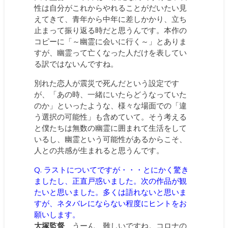
性は自分がこれからやれることがだいたい見
えてきて、青年から中年に差しかかり、立ち
止まって振り返る時だと思うんです。本作の
コピーに「～幽霊に会いに行く～」とありま
すが、幽霊って亡くなった人だけを表してい
る訳ではないんですね。
別れた恋人が震災で死んだという設定です
が、「あの時、一緒にいたらどうなっていた
のか」といったような、様々な場面での「違
う選択の可能性」も含めていて。そう考える
と僕たちは無数の幽霊に囲まれて生活をして
いるし、幽霊という可能性があるからこそ、
人との共感が生まれると思うんです。
Q. ラストについてですが・・・とにかく驚き
ましたし、正直戸惑いました。次の作品が観
たいと思いました。多くは語れないと思いま
すが、ネタバレにならない程度にヒントをお
願いします。
大塚監督
うーん、難しいですね。コロナの