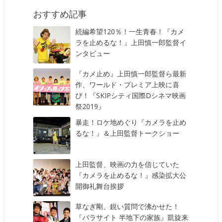
おすすめ記事
続編希望120％！一生青春！『カメ
ラを止めるな！』上田慎一郎監督イ
ンタビュー
『カメ止め』上田慎一郎監督ら最新
作、ワールド・プレミア上映に喜
び！『SKIPシティ国際Dシネマ映画
祭2019』
暴走！ロケ地めぐり『カメラを止め
るな！』＆上田監督トークショー
上田監督、映画の力を信じていた
『カメラを止めるな！』感染拡大公
開御礼舞台挨拶
草なぎ剛、鋭い質問で沸かせた！
『パラサイト 半地下の家族』凱旋来