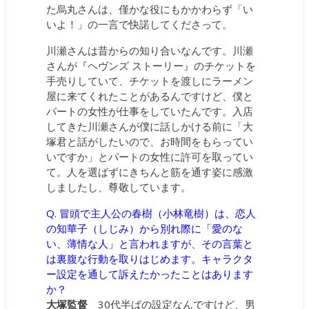
た烏丸さんは、僅かな役にもかかわらず「い
いよ！」の一言で快諾してくださって。
川瀬さんは昔からの知り合いなんです。川瀬
さんが『ヘヴンズ ストーリー』のチケットを
手売りしていて、チケットを渡しにラーメン
屋に来てくれたことがあるんですけど、僕と
パートの女性が仕事をしていたんです。入店
してきた川瀬さんが僕に話しかける前に「大
塚君と話がしたいので、お時間をもらってい
いですか」とパートの女性に許可を取ってい
て。人を選ばずにきちんと筋を通す姿に感激
しましたし、尊敬しています。
Q. 冒頭で主人公の春樹（小林竜樹）は、恋人
の知華子（しじみ）から別れ際に「愛のな
い、薄情な人」と言われますが、その言葉と
は裏腹な行動を取りはじめます。キャラクタ
ー設定を通して訴えたかったことはあります
か？
大塚監督
30代半ばの設定なんですけど、男