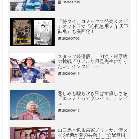
2026/07/04
『侍タイ』コミックス発売＆スピ
ンオフドラマ『心配無用ノ介 天下
御免』も漫画化！
2026/07/03
スタッフ兼俳優、二刀流・岸原柊
の挑戦「リアルな風見先生になり
たい」インタビュー
2026/06/19
悲しみも嘘も吹き飛ばす優しさを
『エレノアってグレイト。』レビ
ュー
2026/06/13
山口馬木也＆冨家ノリマサ、侍タ
イ3兄弟が夢の共演！『心配無用