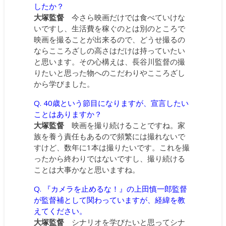
したか？
大塚監督
今さら映画だけでは食べていけな
いですし、生活費を稼ぐのとは別のところで
映画を撮ることが出来るので、どうせ撮るの
ならこころざしの高さはだけは持っていたい
と思います。その心構えは、長谷川監督の撮
りたいと思った物へのこだわりやこころざし
から学びました。
Q. 40歳という節目になりますが、宣言したい
ことはありますか？
大塚監督
映画を撮り続けることですね。家
族を養う責任もあるので頻繁には撮れないで
すけど、数年に1本は撮りたいです。これを撮
ったから終わりではないですし、撮り続ける
ことは大事かなと思いますね。
Q. 『カメラを止めるな！』の上田慎一郎監督
が監督補として関わっていますが、経緯を教
えてください。
大塚監督
シナリオを学びたいと思ってシナ