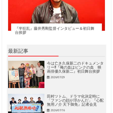
『半狂乱』藤井秀剛監督インタビュー＆初日舞
台挨拶
最新記事
今は亡き久保新二のドキュメンタ
リー!!『俺の血はピンクの血 映
画俳優久保新二』初日舞台挨拶
2026/07/29
田村ツトム、ドラマ化決定時に
「ファンの顔が浮かんだ」『心配
無用ノ介 天下御免』記者会見
2026/07/16