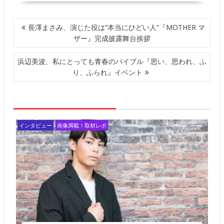
投
長澤まさみ、演じた役は“本当にひどい人”『MOTHER マ
稿
ザー』完成披露舞台挨拶
ナ
ビ
浜辺美波、私にとっても青春のバイブル『思い、思われ、ふ
ゲ
り、ふられ』イベント
ー
シ
ョ
ン
インタビュー
画像満載！取材レポ