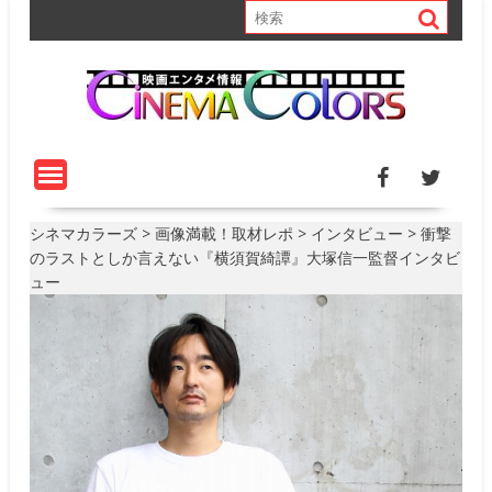
S
k
i
p
t
o
c
o
n
t
シネマカラーズ
>
画像満載！取材レポ
>
インタビュー
>
衝撃
e
のラストとしか言えない『横須賀綺譚』大塚信一監督インタビ
n
ュー
t