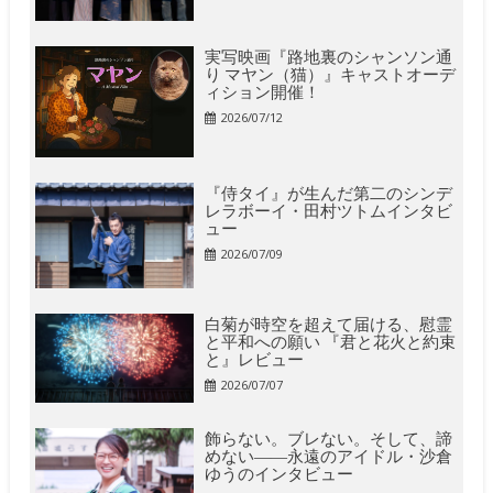
実写映画『路地裏のシャンソン通
り マヤン（猫）』キャストオーデ
ィション開催！
2026/07/12
『侍タイ』が生んだ第二のシンデ
レラボーイ・田村ツトムインタビ
ュー
2026/07/09
白菊が時空を超えて届ける、慰霊
と平和への願い 『君と花火と約束
と』レビュー
2026/07/07
飾らない。ブレない。そして、諦
めない――永遠のアイドル・沙倉
ゆうのインタビュー