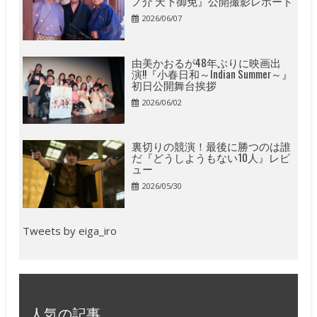
ノ介 天下御免』公開撮影レポート
2026/06/07
由美かおるが48年ぶりに映画出
演!!『小春日和～Indian Summer～』
初日公開舞台挨拶
2026/06/02
裏切りの競演！最後に勝つのは誰
だ『どうしようもない10人』レビ
ュー
2026/05/30
Tweets by eiga_iro
人気の記事