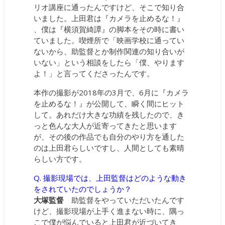
リオ講座に通ったんですけど、そこで知り合
いました。上田君は『カメラを止めるな！』
、僕は『横須賀綺譚』の脚本をその時に書い
ていました。喫煙所で「映画学校に通ってい
ないから、助監督とか制作関連の知り合いが
いない」という相談をしたら「僕、やります
よ！」と言ってくださったんです。
本作の撮影が2018年の3月で、6月に『カメラ
を止めるな！』が公開して、瞬く間にヒット
して。あれだけ大きな功績を残したので、き
っと色んな大人が近寄ってきたと思います
が、その後の作品でも自分のやり方を通した
のは上田君らしいですし、人間としても素晴
らしい方です。
Q. 撮影現場では、上田監督はどのような動き
をされていたのでしょうか？
大塚監督
助監督をやっていただいたんです
けど、撮影現場が上手く進まない時に、隅っ
こで僕が悩んでいると上田君が近づいてき