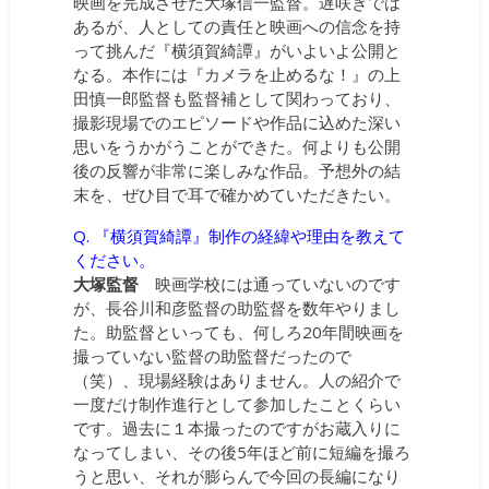
映画を完成させた大塚信一監督。遅咲きでは
あるが、人としての責任と映画への信念を持
って挑んだ『横須賀綺譚』がいよいよ公開と
なる。本作には『カメラを止めるな！』の上
田慎一郎監督も監督補として関わっており、
撮影現場でのエピソードや作品に込めた深い
思いをうかがうことができた。何よりも公開
後の反響が非常に楽しみな作品。予想外の結
末を、ぜひ目で耳で確かめていただきたい。
Q. 『横須賀綺譚』制作の経緯や理由を教えて
ください。
大塚監督
映画学校には通っていないのです
が、長谷川和彦監督の助監督を数年やりまし
た。助監督といっても、何しろ20年間映画を
撮っていない監督の助監督だったので
（笑）、現場経験はありません。人の紹介で
一度だけ制作進行として参加したことくらい
です。過去に１本撮ったのですがお蔵入りに
なってしまい、その後5年ほど前に短編を撮ろ
うと思い、それが膨らんで今回の長編になり