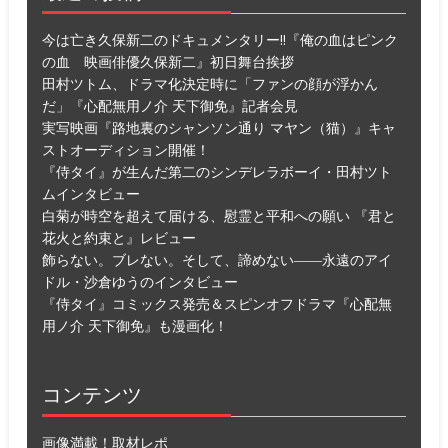
今は亡き久保新二のドキュメンタリー!!『俺の血はピンク
の血 映画俳優久保新二』初日舞台挨拶
田村ツトム、ドラマ化決定時に「ファンの顔が浮かん
だ」『心配無用ノ介 天下御免』記者会見
実写映画『路地裏のシャンソン通り マヤン（猫）』キャ
ストオーディション開催！
『侍タイ』が生んだ第二のシンデレラボーイ・田村ツト
ムインタビュー
白菊が時空を超えて届ける、慰霊と平和への願い 『君と
花火と約束と』レビュー
飾らない。ブレない。そして、諦めない――永遠のアイ
ドル・沙倉ゆうのインタビュー
『侍タイ』コミックス発売＆スピンオフドラマ『心配無
用ノ介 天下御免』も漫画化！
コンテンツ
画像満載！取材レポ