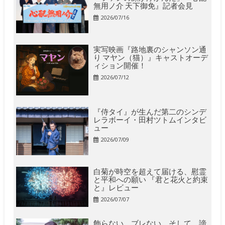
無用ノ介 天下御免』記者会見
2026/07/16
実写映画『路地裏のシャンソン通
り マヤン（猫）』キャストオーデ
ィション開催！
2026/07/12
『侍タイ』が生んだ第二のシンデ
レラボーイ・田村ツトムインタビ
ュー
2026/07/09
白菊が時空を超えて届ける、慰霊
と平和への願い 『君と花火と約束
と』レビュー
2026/07/07
飾らない。ブレない。そして、諦