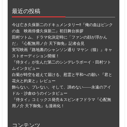
最近の投稿
今は亡き久保新二のドキュメンタリー!!『俺の血はピンク
の血 映画俳優久保新二』初日舞台挨拶
田村ツトム、ドラマ化決定時に「ファンの顔が浮かん
だ」『心配無用ノ介 天下御免』記者会見
実写映画『路地裏のシャンソン通り マヤン（猫）』キャ
ストオーディション開催！
『侍タイ』が生んだ第二のシンデレラボーイ・田村ツト
ムインタビュー
白菊が時空を超えて届ける、慰霊と平和への願い 『君と
花火と約束と』レビュー
飾らない。ブレない。そして、諦めない――永遠のアイ
ドル・沙倉ゆうのインタビュー
『侍タイ』コミックス発売＆スピンオフドラマ『心配無
用ノ介 天下御免』も漫画化！
コンテンツ