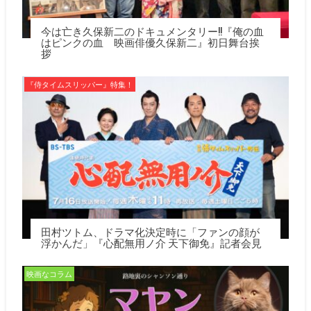
今は亡き久保新二のドキュメンタリー!!『俺の血
はピンクの血 映画俳優久保新二』初日舞台挨
拶
『侍タイムスリッパー』特集！
田村ツトム、ドラマ化決定時に「ファンの顔が
浮かんだ」『心配無用ノ介 天下御免』記者会見
映画なコラム