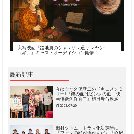
実写映画『路地裏のシャンソン通り マヤン
（猫）』キャストオーディション開催！
最新記事
今は亡き久保新二のドキュメンタ
リー!!『俺の血はピンクの血 映
画俳優久保新二』初日舞台挨拶
2026/07/29
田村ツトム、ドラマ化決定時に
「ファンの顔が浮かんだ」『心配