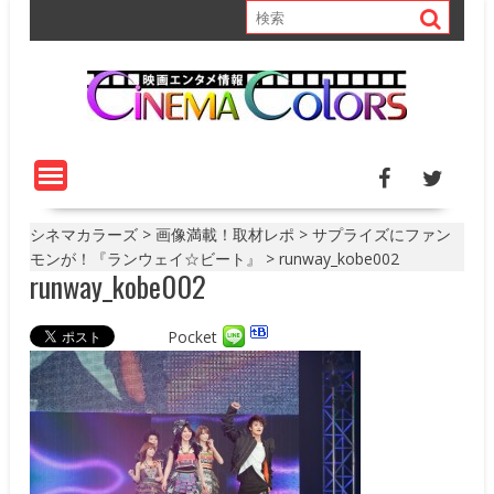
S
k
i
p
t
o
c
o
n
t
シネマカラーズ
>
画像満載！取材レポ
>
サプライズにファン
e
モンが！『ランウェイ☆ビート』
>
runway_kobe002
runway_kobe002
n
t
Pocket