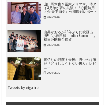
山口馬木也＆冨家ノリマサ、侍タ
イ3兄弟が夢の共演！『心配無用
ノ介 天下御免』公開撮影レポート
2026/06/07
由美かおるが48年ぶりに映画出
演!!『小春日和～Indian Summer～』
初日公開舞台挨拶
2026/06/02
裏切りの競演！最後に勝つのは誰
だ『どうしようもない10人』レビ
ュー
2026/05/30
Tweets by eiga_iro