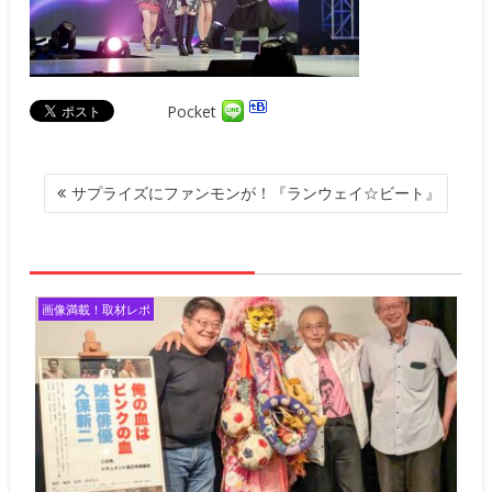
Pocket
投
サプライズにファンモンが！『ランウェイ☆ビート』
稿
ナ
ビ
ゲ
ー
画像満載！取材レポ
シ
ョ
ン