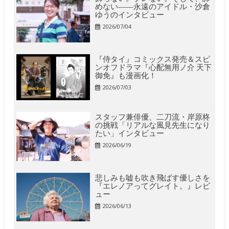
めない――永遠のアイドル・沙倉
ゆうのインタビュー
2026/07/04
『侍タイ』コミックス発売＆スピ
ンオフドラマ『心配無用ノ介 天下
御免』も漫画化！
2026/07/03
スタッフ兼俳優、二刀流・岸原柊
の挑戦「リアルな風見先生になり
たい」インタビュー
2026/06/19
悲しみも嘘も吹き飛ばす優しさを
『エレノアってグレイト。』レビ
ュー
2026/06/13