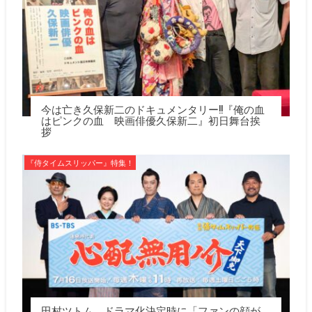
今は亡き久保新二のドキュメンタリー!!『俺の血
はピンクの血 映画俳優久保新二』初日舞台挨
拶
『侍タイムスリッパー』特集！
田村ツトム、ドラマ化決定時に「ファンの顔が