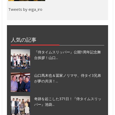
Tweets by eiga_iro
人気の記事
『侍タイムスリッパー』公開1周年記念舞
台挨拶！山口...
山口馬木也＆冨家ノリマサ、侍タイ3兄弟
が夢の共演！...
奇跡を起こした371日！『侍タイムスリッ
パー』池袋...