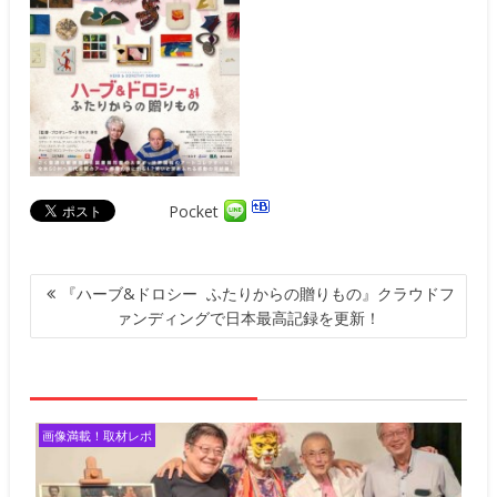
Pocket
投
『ハーブ&ドロシー ふたりからの贈りもの』クラウドフ
稿
ァンディングで日本最高記録を更新！
ナ
ビ
ゲ
ー
シ
画像満載！取材レポ
ョ
ン