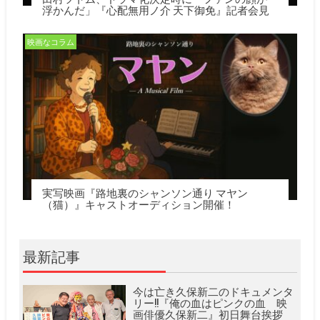
浮かんだ」『心配無用ノ介 天下御免』記者会見
映画なコラム
実写映画『路地裏のシャンソン通り マヤン
（猫）』キャストオーディション開催！
最新記事
今は亡き久保新二のドキュメンタ
リー!!『俺の血はピンクの血 映
画俳優久保新二』初日舞台挨拶