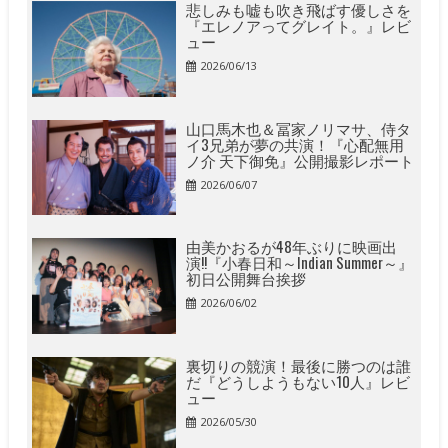
悲しみも嘘も吹き飛ばす優しさを
『エレノアってグレイト。』レビ
ュー
2026/06/13
山口馬木也＆冨家ノリマサ、侍タ
イ3兄弟が夢の共演！『心配無用
ノ介 天下御免』公開撮影レポート
2026/06/07
由美かおるが48年ぶりに映画出
演!!『小春日和～Indian Summer～』
初日公開舞台挨拶
2026/06/02
裏切りの競演！最後に勝つのは誰
だ『どうしようもない10人』レビ
ュー
2026/05/30