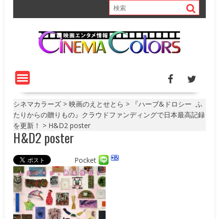
S
k
i
p
t
o
c
o
n
t
シネマカラーズ
>
映画のえとせとら
>
『ハーブ&ドロシー ふ
e
たりからの贈りもの』クラウドファンディングで日本最高記録
n
を更新！
>
H&D2 poster
H&D2 poster
t
Pocket