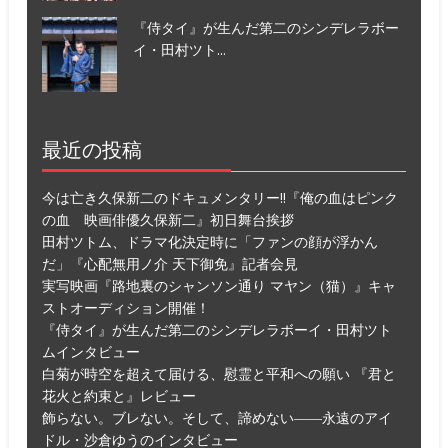
『侍タイ』が生んだ第二のシンデレラボー
イ・田村ツト...
最近の投稿
今は亡き久保新二のドキュメンタリー!!『俺の血はピンク
の血 映画俳優久保新二』初日舞台挨拶
田村ツトム、ドラマ化決定時に「ファンの顔が浮かん
だ」『心配無用ノ介 天下御免』記者会見
実写映画『路地裏のシャンソン通り マヤン（猫）』キャ
ストオーディション開催！
『侍タイ』が生んだ第二のシンデレラボーイ・田村ツト
ムインタビュー
白菊が時空を超えて届ける、慰霊と平和への願い 『君と
花火と約束と』レビュー
飾らない。ブレない。そして、諦めない――永遠のアイ
ドル・沙倉ゆうのインタビュー