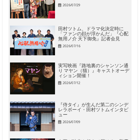
2026/07/29
田村ツトム、ドラマ化決定時に
「ファンの顔が浮かんだ」『心配
無用ノ介 天下御免』記者会見
2026/07/16
実写映画『路地裏のシャンソン通
り マヤン（猫）』キャストオーデ
ィション開催！
2026/07/12
『侍タイ』が生んだ第二のシンデ
レラボーイ・田村ツトムインタビ
ュー
2026/07/09