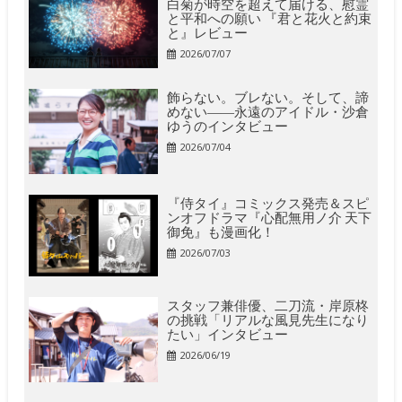
白菊が時空を超えて届ける、慰霊
と平和への願い 『君と花火と約束
と』レビュー
2026/07/07
飾らない。ブレない。そして、諦
めない――永遠のアイドル・沙倉
ゆうのインタビュー
2026/07/04
『侍タイ』コミックス発売＆スピ
ンオフドラマ『心配無用ノ介 天下
御免』も漫画化！
2026/07/03
スタッフ兼俳優、二刀流・岸原柊
の挑戦「リアルな風見先生になり
たい」インタビュー
2026/06/19