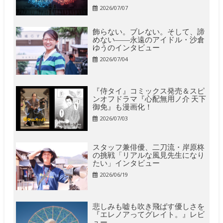
2026/07/07
飾らない。ブレない。そして、諦
めない――永遠のアイドル・沙倉
ゆうのインタビュー
2026/07/04
『侍タイ』コミックス発売＆スピ
ンオフドラマ『心配無用ノ介 天下
御免』も漫画化！
2026/07/03
スタッフ兼俳優、二刀流・岸原柊
の挑戦「リアルな風見先生になり
たい」インタビュー
2026/06/19
悲しみも嘘も吹き飛ばす優しさを
『エレノアってグレイト。』レビ
ュー