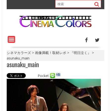
S
k
i
p
t
o
c
o
n
t
シネマカラーズ
>
画像満載！取材レポ
>
『明日泣く』
>
e
asunaku_main
asunaku_main
n
t
Pocket