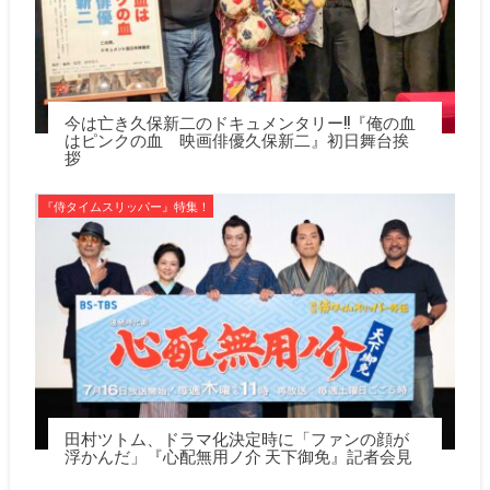
今は亡き久保新二のドキュメンタリー!!『俺の血
はピンクの血 映画俳優久保新二』初日舞台挨
拶
『侍タイムスリッパー』特集！
田村ツトム、ドラマ化決定時に「ファンの顔が
浮かんだ」『心配無用ノ介 天下御免』記者会見