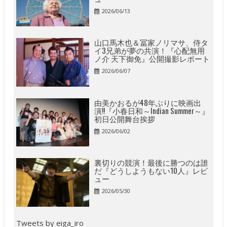
2026/06/13
山口馬木也＆冨家ノリマサ、侍タ
イ3兄弟が夢の共演！『心配無用
ノ介 天下御免』公開撮影レポート
2026/06/07
由美かおるが48年ぶりに映画出
演!!『小春日和～Indian Summer～』
初日公開舞台挨拶
2026/06/02
裏切りの競演！最後に勝つのは誰
だ『どうしようもない10人』レビ
ュー
2026/05/30
Tweets by eiga_iro