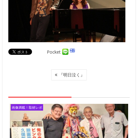
Pocket
投
『明日泣く』
稿
ナ
ビ
ゲ
ー
画像満載！取材レポ
シ
ョ
ン