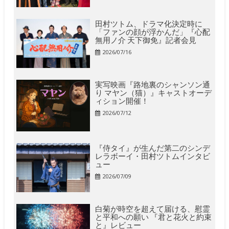
田村ツトム、ドラマ化決定時に
「ファンの顔が浮かんだ」『心配
無用ノ介 天下御免』記者会見
2026/07/16
実写映画『路地裏のシャンソン通
り マヤン（猫）』キャストオーデ
ィション開催！
2026/07/12
『侍タイ』が生んだ第二のシンデ
レラボーイ・田村ツトムインタビ
ュー
2026/07/09
白菊が時空を超えて届ける、慰霊
と平和への願い 『君と花火と約束
と』レビュー