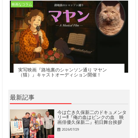
映画なコラム
実写映画『路地裏のシャンソン通り マヤン
（猫）』キャストオーディション開催！
最新記事
今は亡き久保新二のドキュメンタ
リー!!『俺の血はピンクの血 映
画俳優久保新二』初日舞台挨拶
2026/07/29